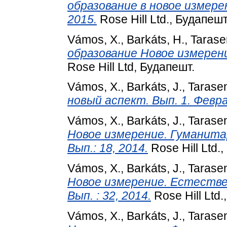
образование в новое измерени
2015.
Rose Hill Ltd., Будапешт
Vámos, X.
,
Barkáts, H.
,
Tarase
образование Новое измерение.
Rose Hill Ltd, Будапешт.
Vámos, X.
,
Barkáts, J.
,
Tarase
новый аспект. Вып. 1. Февра
Vámos, X.
,
Barkáts, J.
,
Tarase
Новое измерение. Гуманитарн
Вып.: 18, 2014.
Rose Hill Ltd.
Vámos, X.
,
Barkáts, J.
,
Tarase
Новое измерение. Естественн
Вып. : 32, 2014.
Rose Hill Ltd.
Vámos, X.
,
Barkáts, J.
,
Tarase