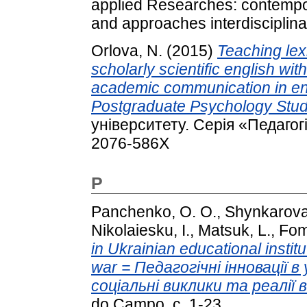
applied Researches: contempora
and approaches interdisciplinar
Orlova, N.
(2015)
Teaching lex
scholarly scientific english wi
academic communication in engl
Postgraduate Psychology Stud
університету. Серія «Педагогі
2076-586Х
P
Panchenko, O. O.
,
Shynkarova
Nikolaiesku, I.
,
Matsuk, L.
,
Fom
in Ukrainian educational institu
war = Педагогічні інновації 
соціальні виклики та реалії в
do Campo. с. 1-23.