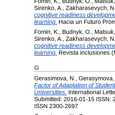
Fomin, K.
,
Budnyk, O.
,
Matsuk,
Sirenko, A.
,
Zakharasevych, N
cognitive readiness developmen
learning.
Hacia un Futuro Prome
Fomin, K.
,
Budnyk, O.
,
Matsuk,
Sirenko, A.
,
Zakharasevych, N
cognitive readiness developmen
learning.
Revista inclusiones (
G
Gerasimova, N.
,
Gerasymova, 
Factor of Adaptation of Student
Universities.
International Lett
Submitted: 2016-01-15 ISSN: 23
ISSN 2300-2697