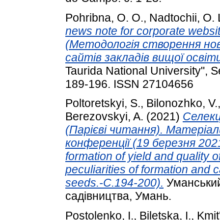
Pohribna, O. O.
,
Nadtochii, O. 
news note for corporate website
(Методологія створення но
сайтів закладів вищої освіти
Taurida National University", Se
189-196. ISSN 27104656
Poltoretskyi, S.
,
Bilonozhko, V.
Berezovskyi, A.
(2021)
Селекц
(Парієві читання). Матеріал
конференції (19 березня 2021 
formation of yield and quality o
peculiarities of formation and 
seeds.-С.194-200).
Уманський
садівництва, Умань.
Postolenko, I.
,
Biletska, I.
,
Kmit