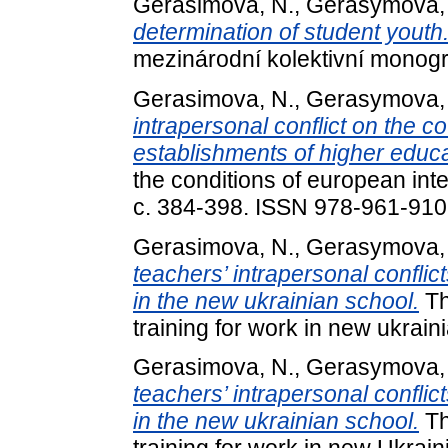
Gerasimova, N.
,
Gerasymova, 
determination of student youth
mezinárodní kolektivní monogra
Gerasimova, N.
,
Gerasymova, 
intrapersonal conflict on the c
establishments of higher educa
the conditions of european inte
с. 384-398. ISSN 978-961-910
Gerasimova, N.
,
Gerasymova, 
teachers’ intrapersonal conflicts
in the new ukrainian school.
Th
training for work in new ukrai
Gerasimova, N.
,
Gerasymova, 
teachers’ intrapersonal conflicts
in the new ukrainian school.
Th