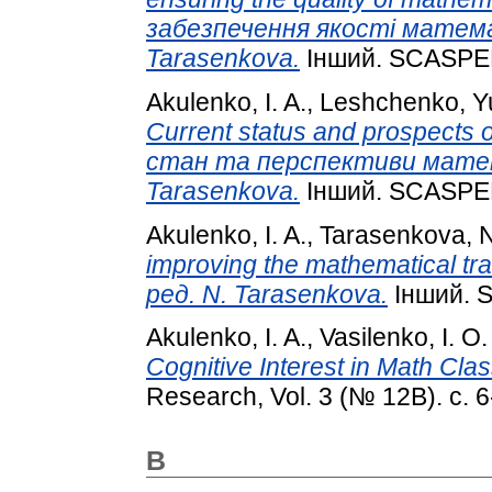
забезпечення якості математ
Tarasenkova.
Інший. SCASPEE
Akulenko, I. A.
,
Leshchenko, Y
Current status and prospects 
стан та перспективи матема
Tarasenkova.
Інший. SCASPEE
Akulenko, I. A.
,
Tarasenkova, N
improving the mathematical tr
ред. N. Tarasenkova.
Інший. 
Akulenko, I. A.
,
Vasilenko, I. O.
Cognitive Interest in Math Clas
Research, Vol. 3 (№ 12B). с. 6
B