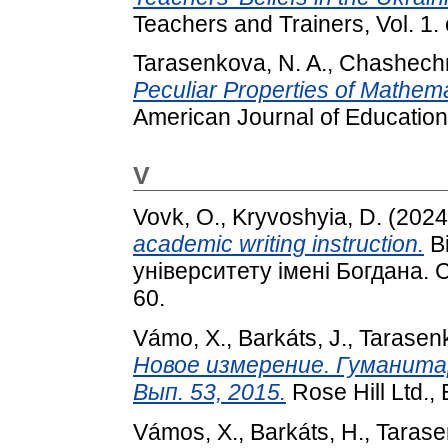
Teachers and Trainers, Vol. 1.
Tarasenkova, N. A.
,
Chashechn
Peculiar Properties of Mathema
American Journal of Educationa
V
Vovk, O.
,
Kryvoshyia, D.
(202
academic writing instruction.
Ві
університету імені Богдана. С
60.
Vámo, X.
,
Barkáts, J.
,
Tarasen
Новое измерение. Гуманитарн
Вып. 53, 2015.
Rose Hill Ltd.,
Vámos, X.
,
Barkáts, H.
,
Tarase