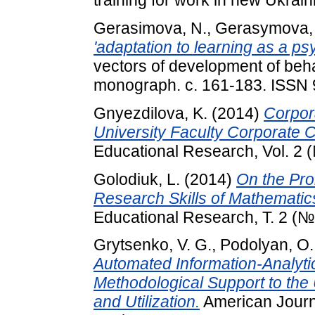
training for work in new Ukrai
Gerasimova, N.
,
Gerasymova, 
'adaptation to learning as a p
vectors of development of beha
monograph. с. 161-183. ISSN
Gnyezdilova, K.
(2014)
Corpora
University Faculty Corporate C
Educational Research, Vol. 2 (
Golodiuk, L.
(2014)
On the Pro
Research Skills of Mathematic
Educational Research, Т. 2 (№
Grytsenko, V. G.
,
Podolyan, O.
Automated Information-Analytic
Methodological Support to the
and Utilization.
American Journa