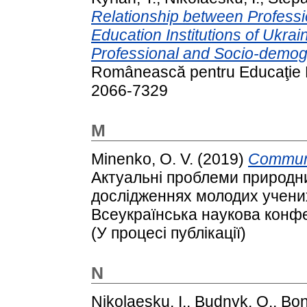
Relationship between Professi
Education Institutions of Ukrai
Professional and Socio-demogr
Românească pentru Educaţie M
2066-7329
M
Minenko, O. V.
(2019)
Communic
Актуальні проблеми природни
дослідженнях молодих учених
Всеукраїнська наукова конфе
(У процесі публікації)
N
Nikolaesku, I.
,
Budnyk, O.
,
Bon