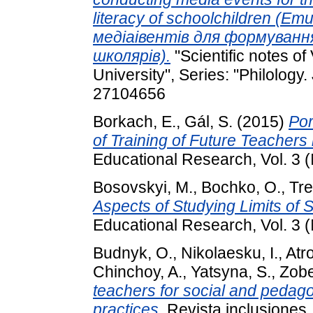
literacy of schoolchildren (
медіаівентів для формуванн
школярів).
"Scientific notes of
University", Series: "Philology
27104656
Borkach, E.
,
Gál, S.
(2015)
Por
of Training of Future Teachers
Educational Research, Vol. 3 
Bosovskyi, M.
,
Bochko, O.
,
Tre
Aspects of Studying Limits of
Educational Research, Vol. 3 (
Budnyk, O.
,
Nikolaesku, I.
,
Atr
Chinchoy, A.
,
Yatsyna, S.
,
Zobe
teachers for social and pedagog
practices.
Revista inclusiones.