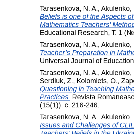
Tarasenkova, N. A.
,
Akulenko, I
Beliefs is one of the Aspects
Mathematics Teachers’ Methodi
Educational Research, Т. 1 (№ 
Tarasenkova, N. A.
,
Akulenko, I
Teacher’s Preparation in Math
Universal Journal of Educatio
Tarasenkova, N. A.
,
Akulenko, I
Serdiuk, Z.
,
Kolomiets, O.
,
Zap
Questioning in Teaching Mathe
Practices.
Revista Romaneasca
(15(1)). с. 216-246.
Tarasenkova, N. A.
,
Akulenko, I
Issues and Challenges of CLIL
Teachers’ Beliefs in the Ukrain