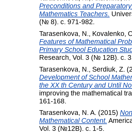
Preconditions and Preparatory
Mathematics Teachers.
Univer
(№ 8). с. 971-982.
Tarasenkova, N.
,
Kovalenko, O
Features of Mathematical Prob
Primary School Education Stud
Research, Vol. 3 (№ 12В). с. 3
Tarasenkova, N.
,
Serdiuk, Z.
(
Development of School Mathema
the XX th Century and Until No
improving the mathematical tra
161-168.
Tarasenkova, N. A.
(2015)
Non-
Mathematical Content.
America
Vol. 3 (№12B). с. 1-5.