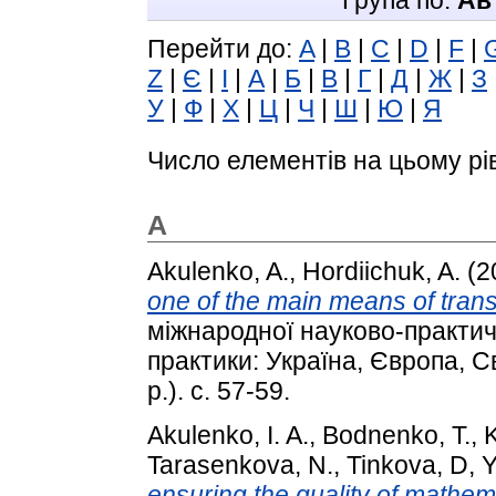
Група по:
Ав
Перейти до:
A
|
B
|
C
|
D
|
F
|
Z
|
Є
|
І
|
А
|
Б
|
В
|
Г
|
Д
|
Ж
|
З
У
|
Ф
|
Х
|
Ц
|
Ч
|
Ш
|
Ю
|
Я
Число елементів на цьому рі
A
Akulenko, A.
,
Hordiichuk, A.
(2
one of the main means of tran
міжнародної науково-практич
практики: Україна, Європа, Св
р.). с. 57-59.
Akulenko, I. A.
,
Bodnenko, T.
,
K
Tarasenkova, N.
,
Tinkova, D
,
Y
ensuring the quality of math