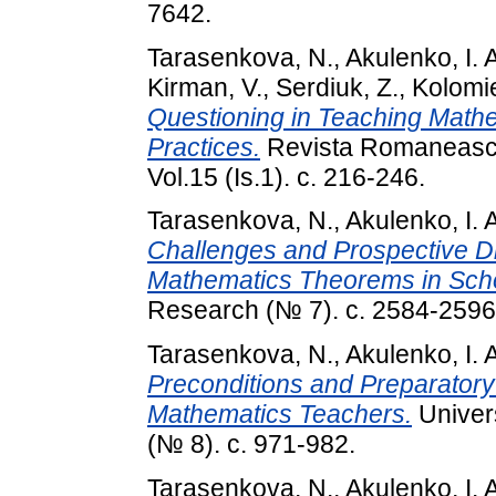
7642.
Tarasenkova, N.
,
Akulenko, I. 
Kirman, V.
,
Serdiuk, Z.
,
Kolomie
Questioning in Teaching Mathe
Practices.
Revista Romaneasca
Vol.15 (Is.1). с. 216-246.
Tarasenkova, N.
,
Akulenko, I. 
Challenges and Prospective D
Mathematics Theorems in Sch
Research (№ 7). с. 2584-2596
Tarasenkova, N.
,
Akulenko, I. 
Preconditions and Preparatory
Mathematics Teachers.
Univer
(№ 8). с. 971-982.
Tarasenkova, N.
,
Akulenko, I. 