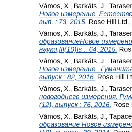
Vámos, X.
,
Barkáts, J.
,
Tarase
Новое измерение. Естественн
вып. : 73, 2015.
Rose Hill Ltd.
Vámos, X.
,
Barkáts, J.
,
Tarase
образованиеНовое измерени
науки,III(10)Is .: 64, 2015.
Rose
Vámos, X.
,
Barkáts, J.
,
Tarase
Новое измерение . Гуманитар
выпуск : 82, 2016.
Rose Hill L
Vámos, X.
,
Barkáts, J.
,
Tarase
новогоднего измерения. Гум
(12), выпуск : 76, 2016.
Rose H
Vámos, X.
,
Barkáts, J.
,
Тарасе
образование Новое измерени