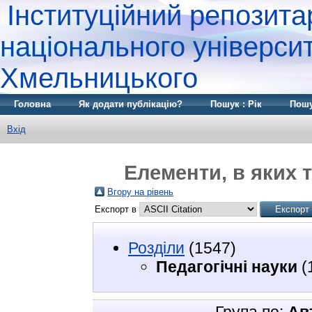
Інституційний репозита
національного університ
Хмельницького
Головна
Як додати публікацію?
Пошук : Рік
Пошу
Вхід
Елементи, в яких т
Вгору на рівень
Експорт в
Розділи
(1547)
Педагогічні науки
(