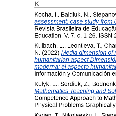
K
Kocha, I.
,
Baidiuk, N.
,
Stepanov
assessment: case study from Uk
Revista Brasileira de Educação
Education, V. 7. с. 1-26. ISSN
Kulbach, L.
,
Leontieva, T.
,
Char
N.
(2022)
Media dimension of 
humanitarian aspect Dimensión
moderna: el aspecto humanitar
Información y Comunicación en
Kulyk, L.
,
Serdiuk, Z.
,
Bodnenko
Mathematics Teaching and Solv
Competence Approach to Math
Physical Problems Graphically.
Kyrian, T.
,
Nikolaesku, I.
,
Stepa