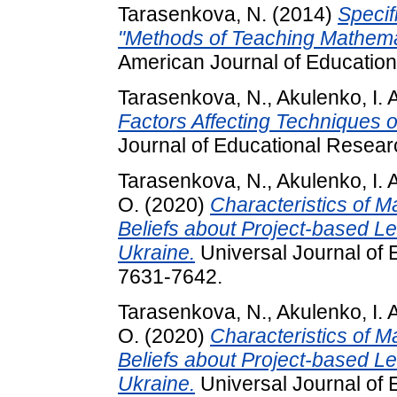
Tarasenkova, N.
(2014)
Specif
"Methods of Teaching Mathemati
American Journal of Educationa
Tarasenkova, N.
,
Akulenko, I. 
Factors Affecting Techniques 
Journal of Educational Resear
Tarasenkova, N.
,
Akulenko, I. 
O.
(2020)
Characteristics of 
Beliefs about Project-based L
Ukraine.
Universal Journal of 
7631-7642.
Tarasenkova, N.
,
Akulenko, I. 
O.
(2020)
Characteristics of 
Beliefs about Project-based L
Ukraine.
Universal Journal of 