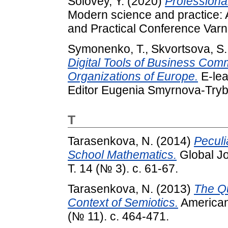
Solovey, Y.
(2020)
Professiona
Modern science and practice: Ab
and Practical Conference Varna
Symonenko, T.
,
Skvortsova, S.
Digital Tools of Business Com
Organizations of Europe.
E-lear
Editor Eugenia Smyrnova-Trybu
T
Tarasenkova, N.
(2014)
Peculi
School Mathematics.
Global Jo
Т. 14 (№ 3). с. 61-67.
Tarasenkova, N.
(2013)
The Qu
Context of Semiotics.
American 
(№ 11). с. 464-471.