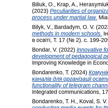
Biliuk, O.
,
Krap, A.
,
Herasymiuk
(2023)
Peculiarities of organiz
process under martial law.
Miam
Bilyk, V.
,
Bardadym, O. V.
(202
methods in modern schools.
Ін
в освіті, Т. 17 (№ 2). с. 199-20
Bondar, V.
(2022)
Innovative f
development of pedagogical p
Improving Knowledge in Econom
Bondarenko, T.
(2024)
Комуні
каналів для організації осві
functionality of telegram chann
Integrated communications, 17
Bondarenko, T. H.
,
Koval, S. V.
conducting media events for th