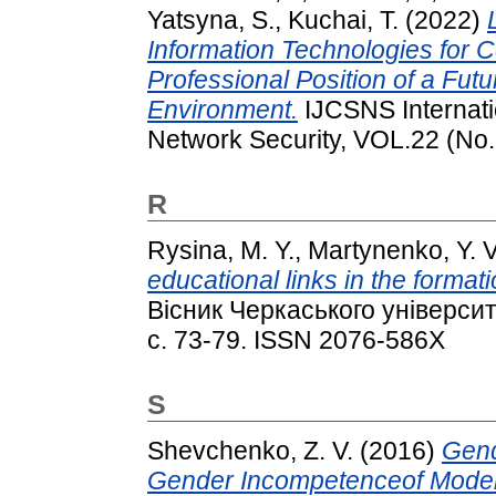
Yatsyna, S.
,
Kuchai, T.
(2022)
Information Technologies for C
Professional Position of a Fut
Environment.
IJCSNS Internati
Network Security, VOL.22 (No.1
R
Rysina, M. Y.
,
Martynenko, Y. V
educational links in the format
Вісник Черкаського університ
с. 73-79. ISSN 2076-586Х
S
Shevchenko, Z. V.
(2016)
Gend
Gender Incompetenceof Moder