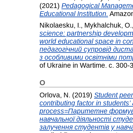
(2021)
Pedagogical Management
Educational Institution.
Amazonia
Nikolaesku, I.
,
Mykhalchuk, O.
science: partnership developme
world educational space in co
педагогічний супровід дист
з особливими освітніми пот
of Ukraine in Wartime. с. 300-
O
Orlova, N.
(2019)
Student peer
contributing factor in students
process=Паритетне формув
навчальної діяльності студ
залучення студентів у навч