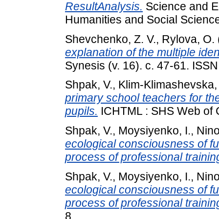
ResultAnalysis.
Science and E
Humanities and Social Sciences
Shevchenko, Z. V.
,
Rylova, O.
explanation of the multiple iden
Synesis (v. 16). с. 47-61. IS
Shpak, V.
,
Klim-Klimashevska,
primary school teachers for the 
pupils.
ICHTML : SHS Web of Co
Shpak, V.
,
Moysiyenko, I.
,
Nino
ecological consciousness of fu
process of professional trainin
Shpak, V.
,
Moysiyenko, I.
,
Nino
ecological consciousness of fu
process of professional trainin
8.