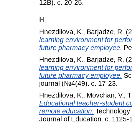
12В). с. 20-25.
H
Hnezdilova, K.
,
Barjadze, R.
(2
learning environment for perfor
future pharmacy employee.
Ped
Hnezdilova, K.
,
Barjadze, R.
(2
learning environment for perfor
future pharmacy employee.
Sci
journal (№4(49). с. 17-23.
Hnezdilova, K.
,
Movchan, V.
,
T
Educational teacher-student 
remote education.
Technology 
Journal of Education. с. 1125-