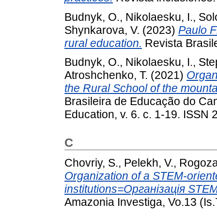
Budnyk, O.
,
Nikolaesku, I.
,
Sol
Shynkarova, V.
(2023)
Paulo F
rural education.
Revista Brasil
Budnyk, O.
,
Nikolaesku, I.
,
Ste
Atroshchenko, T.
(2021)
Organi
the Rural School of the mounta
Brasileira de Educação do Camp
Education, v. 6. с. 1-19. ISSN
C
Chovriy, S.
,
Pelekh, V.
,
Rogoza
Organization of a STEM-orient
institutions=Організація ST
Amazonia Investiga, Vo.13 (Is.