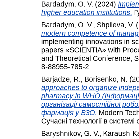
Bardadym, O. V.
(2024)
Implem
higher education institutions.
Г
Bardadym, O. V.
,
Shpileva, V.
(
modern competence of manage
implementing innovations in scie
papers «SCIENTIA» with Proceed
and Theoretical Conference, S
8-88955-785-2
Barjadze, R.
,
Borisenko, N.
(2
approaches to organize indepe
pharmacy in WHO (Інформацій
організації самостійної роб
фармація у ВЗО.
Modern Techn
Сучасні технології в системі 
Baryshnikov, G. V.
,
Karaush-Ka