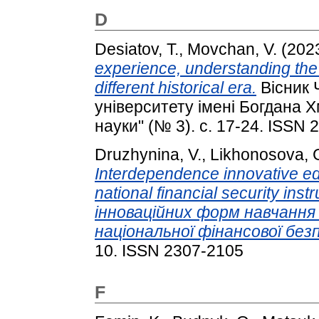
D
Desiatov, T.
,
Movchan, V.
(202
experience, understanding the 
different historical era.
Вісник 
університету імені Богдана Х
науки" (№ 3). с. 17-24. ISSN
Druzhynina, V.
,
Likhonosova, 
Interdependence innovative ed
national financial security i
інноваційних форм навчання
національної фінансової без
10. ISSN 2307-2105
F