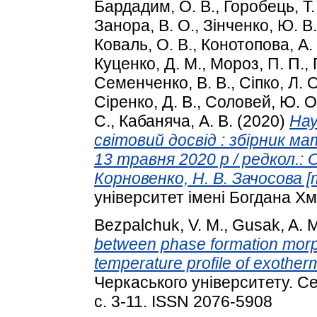
Бардадим, О. В.
,
Горобець, Т.
Занора, В. О.
,
Зінченко, Ю. В.
Коваль, О. В.
,
Конотопова, А.
Куценко, Д. М.
,
Мороз, П. П.
,
Семенченко, В. В.
,
Сіпко, Л. О
Сіренко, Д. В.
,
Соловей, Ю. О
С.
,
Кабаняча, А. В.
(2020)
Нау
світовий досвід : збірник ма
13 травня 2020 р / редкол.: О
Корновенко, Н. В. Зачосова [т
університет імені Богдана Х
Bezpalchuk, V. M.
,
Gusak, A. 
between phase formation morp
temperature profile of exotherm
Черкаського університету. Се
с. 3-11. ISSN 2076-5908