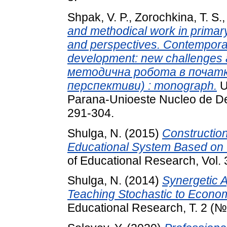
Shpak, V. P.
,
Zorochkina, T. S.
and methodical work in primar
and perspectives. Contemporar
development: new challenges 
методична робота в початко
перспективи) : monograph.
U
Parana-Unioeste Nucleo de De
291-304.
Shulga, N.
(2015)
Construction
Educational System Based on 
of Educational Research, Vol. 
Shulga, N.
(2014)
Synergetic A
Teaching Stochastic to Econom
Educational Research, Т. 2 (№ 