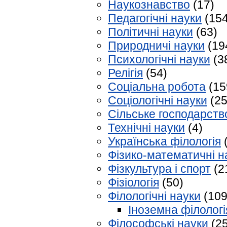
Наукознавство
(17)
Педагогічні науки
(154
Політичні науки
(63)
Природничі науки
(19
Психологічні науки
(3
Релігія
(54)
Соціальна робота
(15
Соціологічні науки
(25
Сільське господарств
Технічні науки
(4)
Українська філологія
Фізико-математичні н
Фізкультура і спорт
(2
Фізіологія
(50)
Філологічні науки
(109
Іноземна філологі
Філософські науки
(25