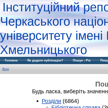
Інституційний реп
Черкаського націо
університету імені
Хмельницького
Головна
Як додати публікацію?
Пошук : Рік
Пошу
Вхід
Пош
Будь ласка, виберіть значенн
Розділи
(6864)
Бібліотечна справа
(3