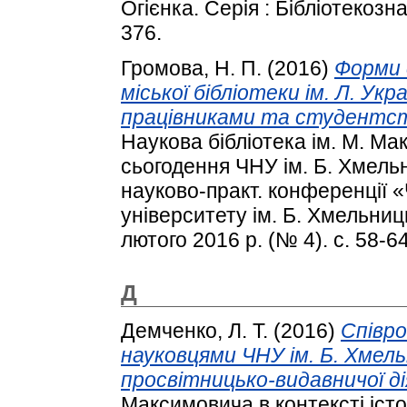
Огієнка. Серія : Бібліотекозн
376.
Громова, Н. П.
(2016)
Форми 
міської бібліотеки ім. Л. Ук
працівниками та студентст
Наукова бібліотека ім. М. Мак
сьогодення ЧНУ ім. Б. Хмельн
науково-практ. конференції
університету ім. Б. Хмельниць
лютого 2016 р. (№ 4). с. 58-64
Д
Демченко, Л. Т.
(2016)
Співро
науковцями ЧНУ ім. Б. Хмель
просвітницько-видавничої ді
Максимовича в контексті істор