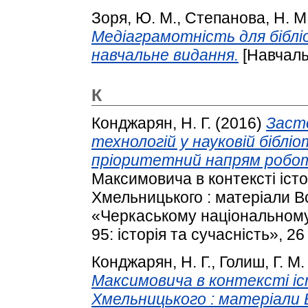
Зоря, Ю. М.
,
Степанова, Н. М
Медіаграмотність для бібліо
навчальне видання.
[Навчаль
К
Конджарян, Н. Г.
(2016)
Засто
технологій у науковій бібліо
пріоритетний напрям робо
Максимовича в контексті істор
Хмельницького : матеріали Вс
«Черкаському національному 
95: історія та сучасність», 26
Конджарян, Н. Г.
,
Голиш, Г. М.
Максимовича в контексті іст
Хмельницького : матеріали 