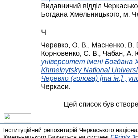
Видавничий відділ Черкасько
Богдана Хмельницького, м. Ч
Ч
Черевко, О. В.
,
Масненко, В. 
Корновенко, С. В.
,
Чабан, А. 
університет імені Богдана 
Khmelnytsky National Universit
Черевко (голова) [та ін.] ; у
Черкаси.
Цей список був створ
Інституційний репозитарій Черкаського націона
Хмельницького Базується на системі
EPrints 3