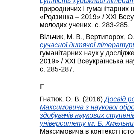
сутність художньої літерат
природничих і гуманітарних 
«Родзинка – 2019» / XXI Все
молодих учених. с. 283-285.
Вільчик, М. В.
,
Вертипорох, О.
сучасної дитячої літератур
гуманітарних наук у дослідж
2019» / XXI Всеукраїнська н
с. 285-287.
Г
Гнатюк, О. В.
(2016)
Досвід р
Максимовича з наукової обр
здобувачів наукових ступені
університету ім. Б. Хмельни
Максимовича в контексті істор