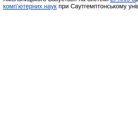
комп'ютерних наук
при Саутгемптонському уні