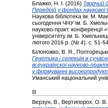
Блажко, Н. І.
(2016)
Творчий 
Передрій у фондах наукової 
Наукова бібліотека ім. М. Мак
сьогодення ЧНУ ім. Б. Хмельн
науково-практ. конференції
університету ім. Б. Хмельниць
лютого 2016 р. (№ 4). с. 51-54
Білоножко, В. Я.
,
Полторецьки
Генетика і селекція в сучас
всеукраїнскої науково-практ
у формуванні високопродукт
Уманський національний унів
В
Верзун, В.
,
Вертипорох, О. В.