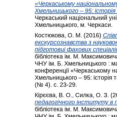
«Черкаському національному
Хмельницького – 95: історія
Черкаський національний уні
Хмельницького, м. Черкаси.
Костюкова, О. М.
(2016)
Спів
екскурсознавства з науково
підготовці фахових спеціаліс
бібліотека ім. М. Максимовича
ЧНУ ім. Б. Хмельницького : м
конференції «Черкаському на
Хмельницького – 95: історія т
(№ 4). с. 23-29.
Кірєєва, В. О.
,
Силка, О. З.
(2
педагогічного інституту в п
бібліотека ім. М. Максимовича
ЧНУ ім. Б. Хмельницького : м