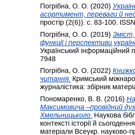
Погрібна, О. О.
(2020)
Україн
асортимент, переваги й нед
простір (2(6)). с. 83-100. IS
Погрібна, О. О.
(2019)
Зміст
функції і перспективи україн
Український інформаційний пр
7948
Погрібна, О. О.
(2022)
Книжко
читання.
Кримський міжнарод
журналістика: збірник матеріа
Пономаренко, В. В.
(2016)
На
Максимовича –провідний дух
Хмельницького.
Наукова бібл
контексті історії й сьогоденн
матеріали Всеукр. науково-п