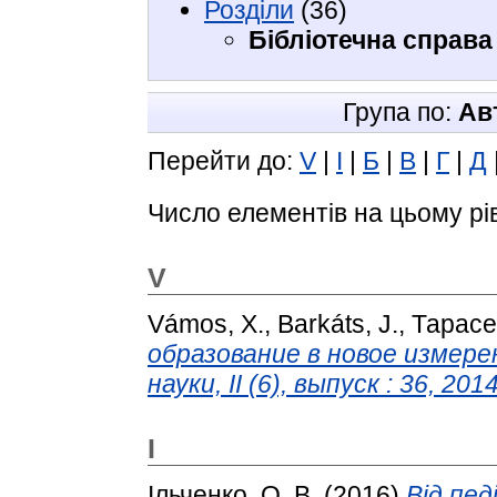
Розділи
(36)
Бібліотечна справа
Група по:
Ав
Перейти до:
V
|
І
|
Б
|
В
|
Г
|
Д
Число елементів на цьому рі
V
Vámos, X.
,
Barkáts, J.
,
Тарасе
образование в новое измер
науки, II (6), выпуск : 36, 2014
І
Ільченко, О. В.
(2016)
Від пе