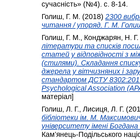
сучасність» (№4). с. 8-14.
Голиш, Г. М.
(2018)
2300 вибр
читання / упоряд. Г. М. Голи
Голиш, Г. М.
,
Конджарян, Н. Г.
літератури та списків посил
статей у відповідності з 
(стилями). Складання списку
джерела у вітчизняних і зар
стандартом ДСТУ 8302:201
Psychological Association (AP
матеріал]
Голиш, Л. Г.
,
Лисиця, Л. Г.
(20
бібліотеки ім. М. Максимови
університету імені Богдана
Кам’янець-Подільського націо