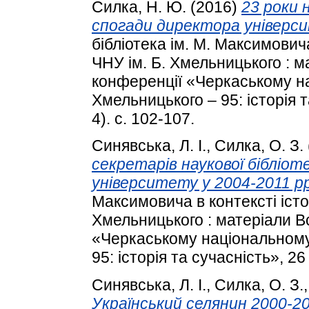
Силка, Н. Ю.
(2016)
23 роки н
спогади директора універси
бібліотека ім. М. Максимовича
ЧНУ ім. Б. Хмельницького : м
конференції «Черкаському на
Хмельницького – 95: історія 
4). с. 102-107.
Синявська, Л. І.
,
Силка, О. З.
секретарів наукової бібліот
університету у 2004-2011 рр
Максимовича в контексті істор
Хмельницького : матеріали Вс
«Черкаському національному 
95: історія та сучасність», 26
Синявська, Л. І.
,
Силка, О. З.
Український селянин 2000-201