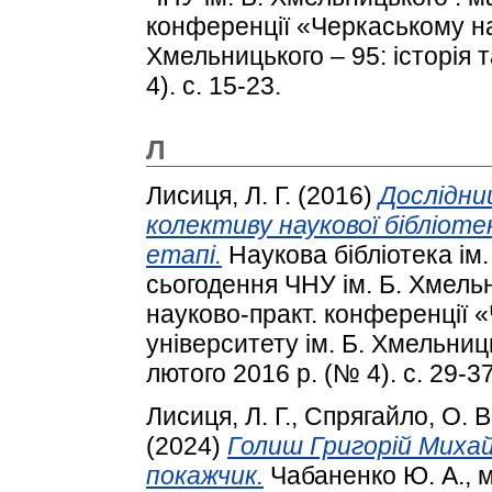
конференції «Черкаському на
Хмельницького – 95: історія 
4). с. 15-23.
Л
Лисиця, Л. Г.
(2016)
Дослідни
колективу наукової бібліоте
етапі.
Наукова бібліотека ім.
сьогодення ЧНУ ім. Б. Хмельн
науково-практ. конференції
університету ім. Б. Хмельниць
лютого 2016 р. (№ 4). с. 29-37
Лисиця, Л. Г.
,
Спрягайло, О. В
(2024)
Голиш Григорій Михай
покажчик.
Чабаненко Ю. А., м