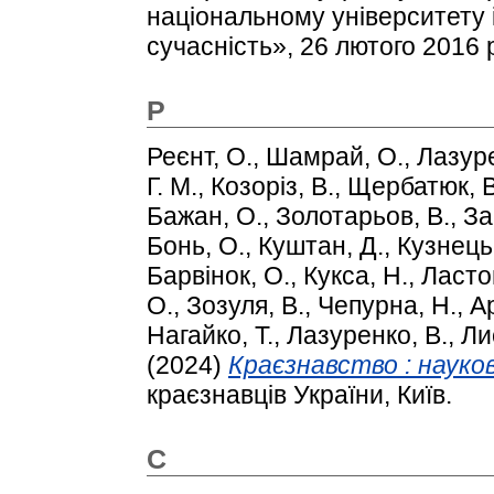
національному університету і
сучасність», 26 лютого 2016 р
Р
Реєнт, О.
,
Шамрай, О.
,
Лазуре
Г. М.
,
Козоріз, В.
,
Щербатюк, В
Бажан, О.
,
Золотарьов, В.
,
За
Бонь, О.
,
Куштан, Д.
,
Кузнець,
Барвінок, О.
,
Кукса, Н.
,
Ласто
О.
,
Зозуля, В.
,
Чепурна, Н.
,
А
Нагайко, Т.
,
Лазуренко, В.
,
Ли
(2024)
Краєзнавство : науко
краєзнавців України, Київ.
С