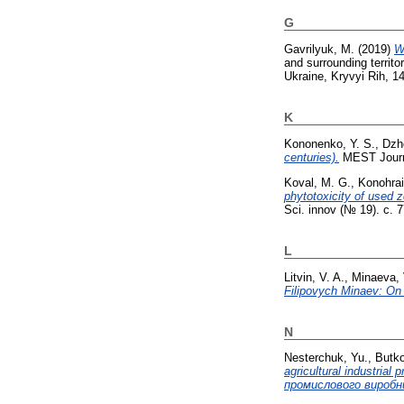
G
Gavrilyuk, M.
(2019)
W
and surrounding territo
Ukraine, Kryvyi Rih, 1
K
Kononenko, Y. S.
,
Dzho
centuries).
MEST Journal
Koval, M. G.
,
Konohrai
phytotoxicity of used z
Sci. innov (№ 19). с.
L
Litvin, V. A.
,
Minaeva, 
Filipovych Minaev: On 
N
Nesterchuk, Yu.
,
Butko
agricultural industri
промислового виробн