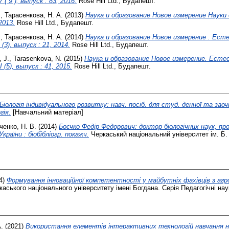
( 9 ), выпуск : 83, 2016.
Rose Hill Ltd., Будапешт.
.
,
Тарасенкова, Н. А.
(2013)
Наука и образование Новое измерение Наук
2013.
Rose Hill Ltd., Будапешт.
.
,
Тарасенкова, Н. А.
(2014)
Наука и образование Новое измерение . Ест
(3), выпуск : 21, 2014.
Rose Hill Ltd., Будапешт.
, J.
,
Tarasenkova, N.
(2015)
Наука и образование Новое измерение. Есте
 (5), выпуск : 41, 2015.
Rose Hill Ltd., Будапешт.
Біологія індивідуального розвитку: навч. посіб. для студ. денної та зао
гія.
[Навчальний матеріал]
енко, Н. В.
(2014)
Боєчко Федір Федорович: доктор біологічних наук, пр
раїни : біобібліогр. покажч.
Черкаський національний університет ім. Б
4)
Формування інноваційної компетентності у майбутніх фахівців з агро
аського національного університету імені Богдана. Серія Педагогічні наук
.
(2021)
Використання елементів інтерактивних технологій навчання на 