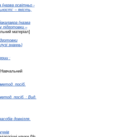
 (назва освітньо -
льності: – якість,
бакалавра (назва
му підготовки –
льний матеріал]
підготовки
лузі знаннь)
грии :
[Навчальний
 метод. посіб.
метод. посіб. : Вид.
собів довкілля.
учнів
едагогічні науки (№