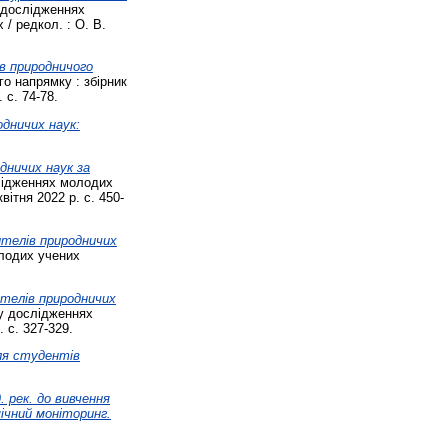
 дослідженнях
/ редкол. : О. В.
в природничого
о напрямку : збірник
 с. 74-78.
дничих наук:
дничих наук за
лідженнях молодих
вітня 2022 р. с. 450-
телів природничих
олодих учених
телів природничих
 у дослідженнях
 с. 327-329.
для студентів
. рек. до вивчення
ічний моніторинг.