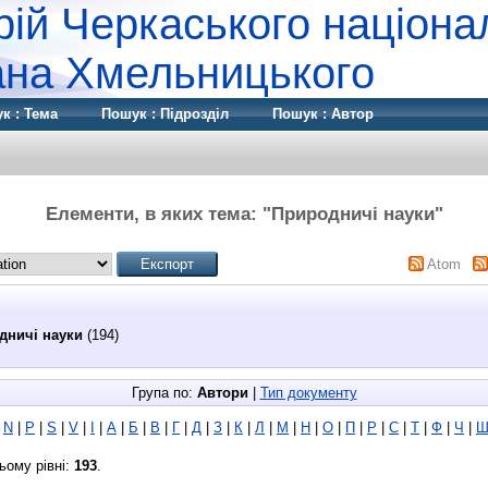
рій Черкаського націона
дана Хмельницького
к : Тема
Пошук : Підрозділ
Пошук : Автор
Елементи, в яких тема: "Природничі науки"
Atom
дничі науки
(194)
Група по:
Автори
|
Тип документу
|
N
|
P
|
S
|
V
|
І
|
А
|
Б
|
В
|
Г
|
Д
|
З
|
К
|
Л
|
М
|
Н
|
О
|
П
|
Р
|
С
|
Т
|
Ф
|
Ч
|
ьому рівні:
193
.