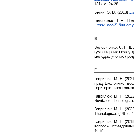
131). с. 24-28.
Білий, О. В.
(2013)
Ел
Білоножко, В. Я.
,
Пол
: навч. посіб. для сту
В
Воловіченко, Є. І.
,
Ше
гуманітарних наук у 
молодих учених / редко
Г
Гаврилюк, М. Н.
(202
праці Екологічної дос
територіальної громад
Гаврилюк, М. Н.
(202
Novitates Theriologica
Гаврилюк, М. Н.
(202
Theriologicae (14). с. 
Гаврилюк, М. Н.
(201
вопросы исследования 
46-51.