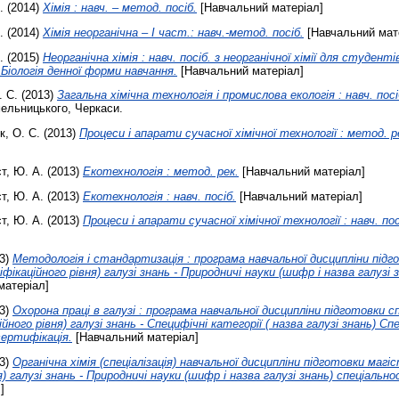
.
(2014)
Хімія : навч. – метод. посіб.
[Навчальний матеріал]
.
(2014)
Хімія неорганічна – І част.: навч.-метод. посіб.
[Навчальний мат
.
(2015)
Неорганічна хімія : навч. посіб. з неорганічної хімії для студенті
 Біологія денної форми навчання.
[Навчальний матеріал]
. С.
(2013)
Загальна хімічна технологія і промислова екологія : навч. посі
ельницького, Черкаси.
к, О. С.
(2013)
Процеси і апарати сучасної хімічної технології : метод. р
, Ю. А.
(2013)
Екотехнологія : метод. рек.
[Навчальний матеріал]
, Ю. А.
(2013)
Екотехнологія : навч. посіб.
[Навчальний матеріал]
, Ю. А.
(2013)
Процеси і апарати сучасної хімічної технології : навч. пос
3)
Методологія і стандартизація : програма навчальної дисципліни підг
іфікаційного рівня) галузі знань - Природничі науки (шифр і назва галузі 
матеріал]
3)
Охорона праці в галузі : програма навчальної дисципліни підготовки с
ійного рівня) галузі знань - Специфічні категорії ( назва галузі знань) Сп
ертифікація.
[Навчальний матеріал]
3)
Органічна хімія (спеціалізація) навчальної дисципліни підготовки магі
я) галузі знань - Природничі науки (шифр і назва галузі знань) спеціальнос
]