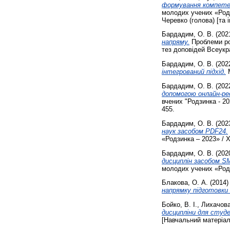
формування компете
молодих учених «Родз
Черевко (голова) [та ін
Бардадим, О. В.
(202
напряму.
Проблеми ро
тез доповідей Всеукра
Бардадим, О. В.
(202
інтегрований підхід.
М
Бардадим, О. В.
(202
допомогою онлайн-ре
вчених "Родзинка - 20
455.
Бардадим, О. В.
(202
наук засобом PDF24.
«Родзинка – 2023» / 
Бардадим, О. В.
(202
дисциплін засобом
молодих учених «Родз
Блакова, О. А.
(2014
напрямку підготовки «
Бойко, В. І.
,
Лихачова
дисципліни для студ
[Навчальний матеріал