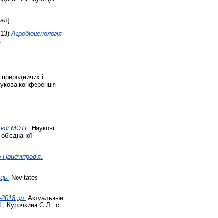
ал]
013)
Агробіоценологія
.
 природничих і
аукова конференція
ької МОТГ.
Наукові
 об'єднаної
 Придніпров’я.
ць.
Novitates
-2018 рр.
Актуальные
, Курочкина С.Л.. с.