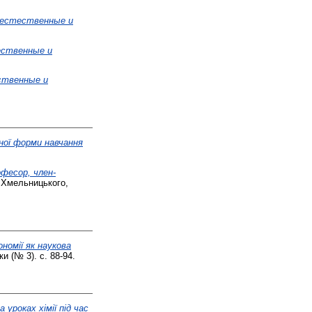
и естественные и
ественные и
ственные и
чної форми навчання
офесор, член-
. Хмельницького,
номії як наукова
и (№ 3). с. 88-94.
уроках хімії під час