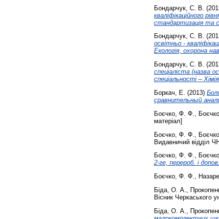
Бондарчук, С. В.
(201
кваліфікаційного рівн
стандартизація та с
Бондарчук, С. В.
(201
освітньо - кваліфікац
Екологія, охорона н
Бондарчук, С. В.
(201
спеціаліста (назва ос
спеціальності – Хімія
Боркач, Е.
(2013)
Бол
сравнительный анали
Боєчко, Ф. Ф.
,
Боєчко
матеріал]
Боєчко, Ф. Ф.
,
Боєчко
Видавничий відділ ЧН
Боєчко, Ф. Ф.
,
Боєчко
2-ге, перероб. і допов
Боєчко, Ф. Ф.
,
Назаре
Біда, О. А.
,
Прокопенк
Вісник Черкаського ун
Біда, О. А.
,
Прокопенк
малокомплектних шкі