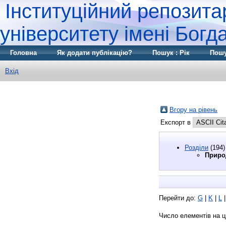
Інституційний репозита
університету імені Бог
Головна
Як додати публікацію?
Пошук : Рік
Пошу
Вхід
Вгору на рівень
Експорт в
Розділи
(194)
Приро
Перейти до:
G
|
K
|
L
Число елементів на ц