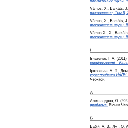
технические науки, IV 
Vámos, X.
,
Barkáts, J
технические, Том 8, 
Vámos, X.
,
Barkáts, J
технические науки, II 
Vámos X., X.
,
Barkáts
технические науки, III
І
Ігнатенко, І. А.
(2011)
спеціальності – Біоло
Іржавська, А. П.
,
Демч
кореспондент НАПН Ук
Черкаси.
А
Александров, О.
(202
проблема.
Вісник Черк
Б
Бабій, А. В.
,
Лут, О. А