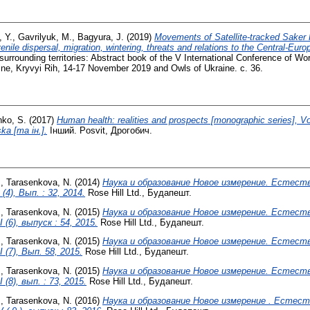
 Y.
,
Gavrilyuk, M.
,
Bagyura, J.
(2019)
Movements of Satellite-tracked Saker 
venile dispersal, migration, wintering, threats and relations to the Central-Eur
surrounding territories: Abstract book of the V International Conference of Wor
ne, Kryvyi Rih, 14-17 November 2019 and Owls of Ukraine. с. 36.
nko, S.
(2017)
Human health: realities and prospects [monographic series], Vol
ka [та ін.].
Інший. Posvit, Дрогобич.
.
,
Tarasenkova, N.
(2014)
Наука и образование Новое измерение. Естест
(4), Вып. : 32, 2014.
Rose Hill Ltd., Будапешт.
.
,
Tarasenkova, N.
(2015)
Наука и образование Новое измерение. Естест
 (6), выпуск : 54, 2015.
Rose Hill Ltd., Будапешт.
.
,
Tarasenkova, N.
(2015)
Наука и образование Новое измерение. Естест
 (7), Вып. 58, 2015.
Rose Hill Ltd., Будапешт.
.
,
Tarasenkova, N.
(2015)
Наука и образование Новое измерение. Естест
 (8), вып. : 73, 2015.
Rose Hill Ltd., Будапешт.
.
,
Tarasenkova, N.
(2016)
Наука и образование Новое измерение . Естес