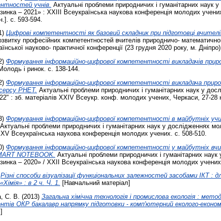
нтностей учнів.
Актуальні проблеми природничих і гуманітарних наук у
инка – 2021» : XXІIІ Всеукраїнська наукова конференція молодих учених 
.]. с. 593-594.
1)
Цифрові компетентності як базовий складник при підготовці вчителі
звитку професійних компетентностей вчителів природничо- математичног
їнської науково- практичної конференції (23 грудня 2020 року, м. Дніпро).
2)
Формування інформаційно-цифрової компетентності викладачів приро
олодь і ринок. с. 138-144.
2)
Формування інформаційно-цифрової компетентності викладача приро
серсу РНЕТ.
Актуальні проблеми природничих і гуманітарних наук у дос
22" : зб. матеріалів XXIV Всеукр. конф. молодих учених, Черкаси, 27-28 к
3)
Формування інформаційно-цифрової компетентності в майбутніх учи
Актуальні проблеми природничих і гуманітарних наук у дослідженнях м
XXV Всеукраїнська наукова конференція молодих учених. с. 508-510.
0)
Формування інформаційно-цифрової компетентності у майбутніх вчи
 SMART NOTEBOOK.
Актуальні проблеми природничих і гуманітарних наук
инка – 2020» / XXІI Всеукраїнська наукова конференція молодих учених.
)
Різні способи візуалізації функціональних залежностей засобами ІКТ : 
Хімія» : в 2 ч. Ч. 1.
[Навчальний матеріал]
, С. В.
(2013)
Загальна хімічна технологія і промислова екологія : метод
ентів ОКР бакалавр напрямку підготовки - комп'ютерний еколого-економ
]