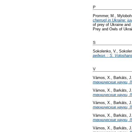
P
Prommer, M.
,
Myloboh,
cherrug) in Ukraine: ju
of prey of Ukraine and 
Prey and Owls of Ukrai
S
Sokolenko, V.
,
Sokole
редкол. : S. Voloshans
V
Vámos, X.
,
Barkáts, J
технические науки, II 
Vámos, X.
,
Barkáts, J
технические науки, III
Vámos, X.
,
Barkáts, J
технические науки, III
Vámos, X.
,
Barkáts, J
технические науки, III
Vámos, X.
,
Barkáts, J