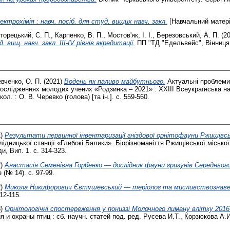
ектрохімія : навч. посіб. для студ. вищих навч. закл.
[Навчальний матері
торецький, С. П.
,
Карпенко, В. П.
,
Мостов'як, І. І.
,
Березовський, А. П.
(2
д. вищ. навч. закл. ІІІ-IV рівнів акредитації.
ПП "ТД "Едельвейс", Вінниця
вченко, О. П.
(2021)
Водень як паливо майбутнього.
Актуальні проблеми
дослідженнях молодих учених «Родзинка – 2021» : XXІIІ Всеукраїнська н
л. : О. В. Черевко (голова) [та ін.]. с. 559-560.
1)
Результати первинної інвентаризації гніздової орнітофауни Ржищівс
лідницької станції «Глибокі Балики». Біорізноманіття Ржищівської міської
и, Вип. 1. с. 314-323.
2)
Анастасія Семенівна Горбенко — дослідник фауни гризунів Середнього
e (№ 14). с. 97-99.
2)
Микола Никифорович Євтушевський — теріолог та мисливствознаве
112-115.
8)
Орнітологічні спостереження у пониззі Молочного лиману влітку 2016
и охраны птиц : сб. научн. статей под. ред. Русева И.Т., Корзюкова А.И.