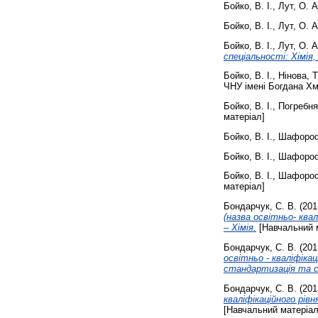
Бойко, В. І.
,
Лут, О. А
Бойко, В. І.
,
Лут, О. А
Бойко, В. І.
,
Лут, О. А
спеціальності: Хімія,
Бойко, В. І.
,
Нінова, Т
ЧНУ імені Богдана Хм
Бойко, В. І.
,
Погребня
матеріал]
Бойко, В. І.
,
Шафорост
Бойко, В. І.
,
Шафорост
Бойко, В. І.
,
Шафорост
матеріал]
Бондарчук, С. В.
(201
(назва освітньо- квал
– Хімія.
[Навчальний 
Бондарчук, С. В.
(201
освітньо - кваліфікац
стандартизація та с
Бондарчук, С. В.
(201
кваліфікаційного рівн
[Навчальний матеріал