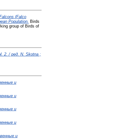
Falcons (Falco
opean Population.
Birds
king group of Birds of
. 2. / ред. N. Skotna ;
венные и
венные и
венные и
венные и
твенные и