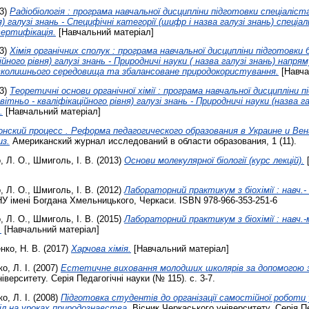
3)
Радіобіологія : програма навчальної дисципліни підготовки спеціаліста
я) галузі знань - Специфічні категорії (шифр і назва галузі знань) спеціа
ертифікація.
[Навчальний матеріал]
3)
Хімія органічних сполук : програма навчальної дисципліни підготовки 
ійного рівня) галузі знань - Природничі науки ( назва галузі знань) напря
авколишнього середовища та збалансоване природокористування.
[Навча
3)
Теоретичні основи органічної хімії : програма навчальної дисципліни 
вітньо - кваліфікаційного рівня) галузі знань - Природничі науки (назва га
.
[Навчальний матеріал]
онский процесс . Реформа педагогического образования в Украине и Вен
з.
Американский журнал исследований в области образования, 1 (11).
, Л. О.
,
Шмиголь, І. В.
(2013)
Основи молекулярної біології (курс лекцій).
, Л. О.
,
Шмиголь, І. В.
(2012)
Лабораторний практикум з біохімії : навч.-
У імені Богдана Хмельницького, Черкаси. ISBN 978-966-353-251-6
, Л. О.
,
Шмиголь, І. В.
(2015)
Лабораторний практикум з біохімії : навч.-
.
[Навчальний матеріал]
нко, Н. В.
(2017)
Харчова хімія.
[Навчальний матеріал]
о, Л. І.
(2007)
Естетичне виховання молодших школярів за допомогою за
іверситету. Серія Педагогічні науки (№ 115). с. 3-7.
о, Л. І.
(2008)
Підготовка студентів до організації самостійної роботи 
л на уроках природознавства.
Вісник Черкаського університету. Серія П