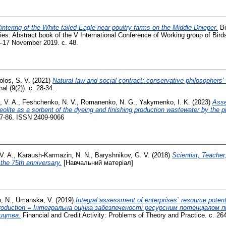
intering of the White-tailed Eagle near poultry farms on the Middle Dnieper.
Bi
ries: Abstract book of the V International Conference of Working group of Bir
4-17 November 2019. с. 48.
los, S. V.
(2021)
Natural law and social contract: conservative philosophers’
 (9(2)). с. 28-34.
, V. A.
,
Feshchenko, N. V.
,
Romanenko, N. G.
,
Yakymenko, I. K.
(2023)
Ass
eolite as a sorbent of the dyeing and finishing production wastewater by the 
 77-86. ISSN 2409-9066
V. A.
,
Karaush-Karmazin, N. N.
,
Baryshnikov, G. V.
(2018)
Scientist, Teacher
the 75th anniversary.
[Навчальний матеріал]
, N.
,
Umanska, V.
(2019)
Integral assessment of enterprises` resource potent
al production = Інтегральна оцінка забезпеченості ресурсним потенціалом
ицтва.
Financial and Credit Activity: Problems of Theory and Practice. с. 26