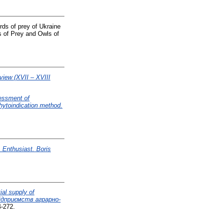
rds of prey of Ukraine
ds of Prey and Owls of
 view (XVII – XVIII
essment of
phytoindication method.
, Enthusiast. Boris
ial supply of
 підприємств аграрно-
4-272.