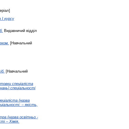
еріал]
в І курсу
б.
Видавничий відділ
еком.
[Навчальний
іб.
[Навчальний
отовки спеціаліста
знань) спеціальності
пеціаліста (назва
еціальності: – якість,
стра (назва освітньо -
ті – Хімія.