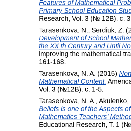
Features of Mathematical Prob
Primary School Education Stud
Research, Vol. 3 (№ 12В). с. 3
Tarasenkova, N.
,
Serdiuk, Z.
(
Development of School Mathema
the XX th Century and Until No
improving the mathematical tra
161-168.
Tarasenkova, N. A.
(2015)
Non-
Mathematical Content.
America
Vol. 3 (№12B). с. 1-5.
Tarasenkova, N. A.
,
Akulenko, I
Beliefs is one of the Aspects
Mathematics Teachers’ Methodi
Educational Research, Т. 1 (№ 