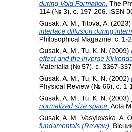
during Void Formation.
The Phy
114 (№ 3). с. 197-206. ISSN 
Gusak, A. M.
,
Titova, A.
(2023
interface diffusion during int
Philosophical Magazine. с. 1-2
Gusak, A. M.
,
Tu, K. N.
(2009)
effect and the inverse Kirkenda
Materialia (№ 57). с. 3367-337
Gusak, A. M.
,
Tu, K. N.
(2002)
Physical Review (№ 66). с. 1-
Gusak, A. M.
,
Tu, K. N.
(2003)
normalized size space.
Acta Ma
Gusak, A. M.
,
Vasylevska, A. O
fundamentals (Review).
Вісник