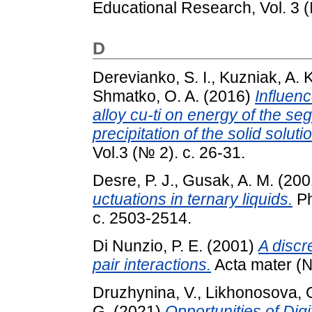
Educational Research, Vol. 3 (
D
Derevianko, S. I.
,
Kuzniak, A. K
Shmatko, O. A.
(2016)
Influenc
alloy cu-ti on energy of the seg
precipitation of the solid soluti
Vol.3 (№ 2). с. 26-31.
Desre, P. J.
,
Gusak, A. M.
(200
uctuations in ternary liquids.
Ph
с. 2503-2514.
Di Nunzio, P. E.
(2001)
A discr
pair interactions.
Acta mater (№
Druzhynina, V.
,
Likhonosova, 
G.
(2021)
Opportunities of Digi