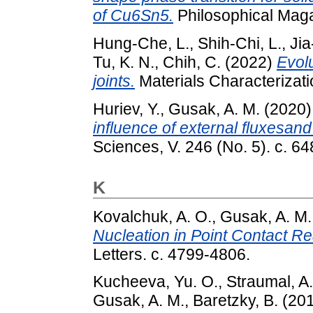
of Cu6Sn5.
Philosophical Magaz
Hung-Che, L.
,
Shih-Chi, L.
,
Jia
Tu, K. N.
,
Chih, C.
(2022)
Evolu
joints.
Materials Characterizatio
Huriev, Y.
,
Gusak, A. M.
(2020
influence of external fluxesand
Sciences, V. 246 (No. 5). с. 6
K
Kovalchuk, A. O.
,
Gusak, A. M.
Nucleation in Point Contact R
Letters. с. 4799-4806.
Kucheeva, Yu. O.
,
Straumal, A.
Gusak, A. M.
,
Baretzky, B.
(20