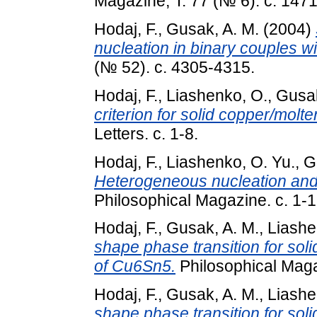
Magazine, Т. 77 (№ 6). с. 147
Hodaj, F.
,
Gusak, A. M.
(2004)
nucleation in binary couples wi
(№ 52). с. 4305-4315.
Hodaj, F.
,
Liashenko, O.
,
Gusak
criterion for solid copper/molten
Letters. с. 1-8.
Hodaj, F.
,
Liashenko, O. Yu.
,
G
Heterogeneous nucleation and 
Philosophical Magazine. с. 1-1
Hodaj, F.
,
Gusak, A. M.
,
Liashe
shape phase transition for solidi
of Cu6Sn5.
Philosophical Magaz
Hodaj, F.
,
Gusak, A. M.
,
Liashe
shape phase transition for solidi