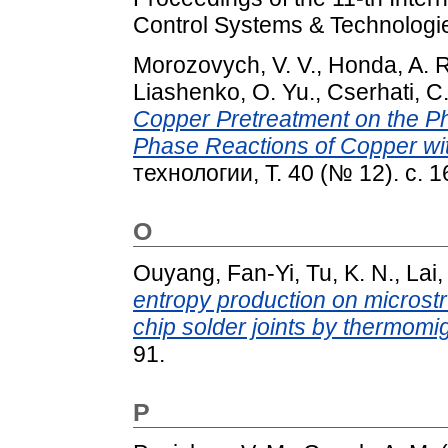
Control Systems & Technologie
Morozovych, V. V.
,
Honda, A. R
Liashenko, O. Yu.
,
Cserhati, С
Copper Pretreatment on the Ph
Phase Reactions of Copper wit
технологии, Т. 40 (№ 12). с. 
O
Ouyang, Fan-Yi
,
Tu, K. N.
,
Lai,
entropy production on microstr
chip solder joints by thermomig
91.
P