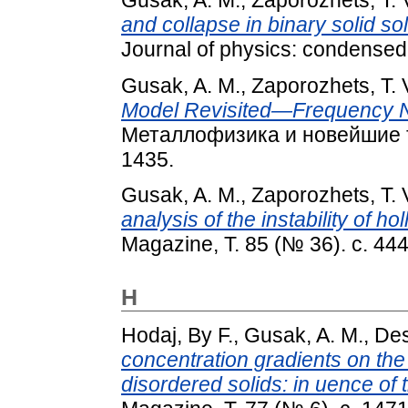
and collapse in binary solid sol
Journal of physics: condensed 
Gusak, A. M.
,
Zaporozhets, T. 
Model Revisited—Frequency N
Металлофизика и новейшие те
1435.
Gusak, A. M.
,
Zaporozhets, T. 
analysis of the instability of h
Magazine, Т. 85 (№ 36). с. 44
H
Hodaj, By F.
,
Gusak, A. M.
,
Des
concentration gradients on the 
disordered solids: in uence of