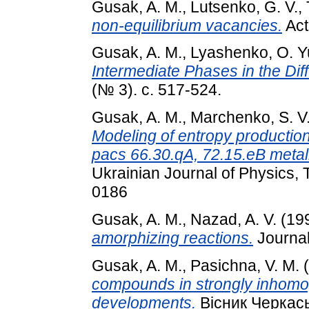
Gusak, A. M.
,
Lutsenko, G. V.
,
non-equilibrium vacancies.
Acta
Gusak, A. M.
,
Lyashenko, O. Y
Intermediate Phases in the Dif
(№ 3). с. 517-524.
Gusak, A. M.
,
Marchenko, S. V
Modeling of entropy productio
pacs 66.30.qA, 72.15.eB metalli
Ukrainian Journal of Physics, 
0186
Gusak, A. M.
,
Nazad, A. V.
(19
amorphizing reactions.
Journal
Gusak, A. M.
,
Pasichna, V. M.
(
compounds in strongly inhom
developments.
Вісник Черкась