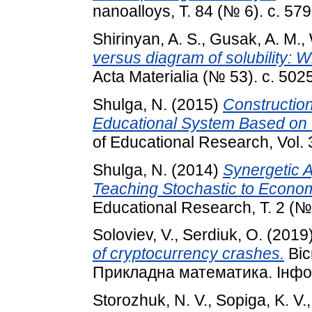
nanoalloys, Т. 84 (№ 6). с. 57
Shirinyan, A. S.
,
Gusak, A. M.
,
versus diagram of solubility: 
Acta Materialia (№ 53). с. 502
Shulga, N.
(2015)
Construction
Educational System Based on 
of Educational Research, Vol. 
Shulga, N.
(2014)
Synergetic A
Teaching Stochastic to Econom
Educational Research, Т. 2 (№ 
Soloviev, V.
,
Serdiuk, O.
(2019
of cryptocurrency crashes.
Віс
Прикладна математика. Інфор
Storozhuk, N. V.
,
Sopiga, K. V.