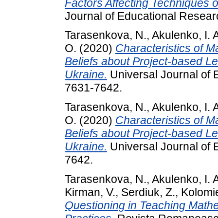
Factors Affecting Techniques 
Journal of Educational Resear
Tarasenkova, N.
,
Akulenko, I. 
O.
(2020)
Characteristics of 
Beliefs about Project-based L
Ukraine.
Universal Journal of 
7631-7642.
Tarasenkova, N.
,
Akulenko, I. 
O.
(2020)
Characteristics of 
Beliefs about Project-based L
Ukraine.
Universal Journal of 
7642.
Tarasenkova, N.
,
Akulenko, I. 
Kirman, V.
,
Serdiuk, Z.
,
Kolomie
Questioning in Teaching Mathe