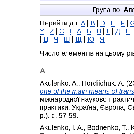
Група по:
Ав
Перейти до:
A
|
B
|
D
|
E
|
F
|
Y
|
Z
|
Є
|
І
|
А
|
Б
|
В
|
Г
|
Д
|
Е
|
Ц
|
Ч
|
Ш
|
Щ
|
Ю
|
Я
Число елементів на цьому рі
A
Akulenko, A.
,
Hordiichuk, A.
(2
one of the main means of tran
міжнародної науково-практич
практики: Україна, Європа, Св
р.). с. 57-59.
Akulenko, I. A.
,
Bodnenko, T.
,
K