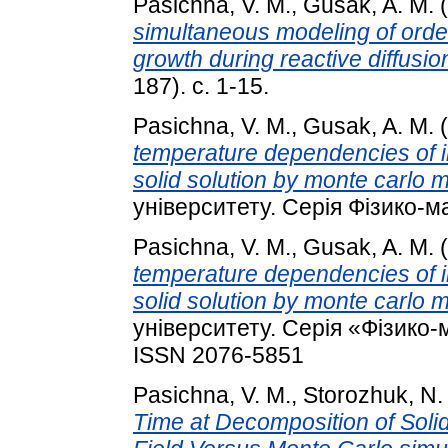
Pasichna, V. M.
,
Gusak, A. M.
(
simultaneous modeling of ord
growth during reactive diffusio
187). с. 1-15.
Pasichna, V. M.
,
Gusak, A. M.
(
temperature dependencies of i
solid solution by monte carlo 
університету. Серія Фізико-ма
Pasichna, V. M.
,
Gusak, A. M.
(
temperature dependencies of i
solid solution by monte carlo 
університету. Серія «Фізико-м
ISSN 2076-5851
Pasichna, V. M.
,
Storozhuk, N. 
Time at Decomposition of Solid