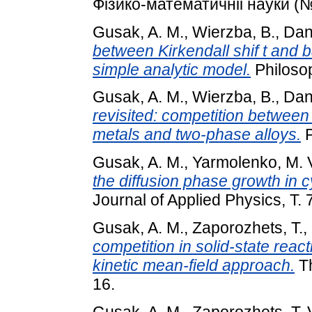
Фізико-математичніі науки (№ 
Gusak, A. M.
,
Wierzba, B.
,
Dan
between Kirkendall shif t and ba
simple analytic model.
Philosop
Gusak, A. M.
,
Wierzba, B.
,
Dan
revisited: competition between 
metals and two-phase alloys.
P
Gusak, A. M.
,
Yarmolenko, M. 
the diffusion phase growth in c
Journal of Applied Physics, Т.
Gusak, A. M.
,
Zaporozhets, T.
,
competition in solid-state reac
kinetic mean-field approach.
Th
16.
Gusak, A. M.
,
Zaporozhets, T. 