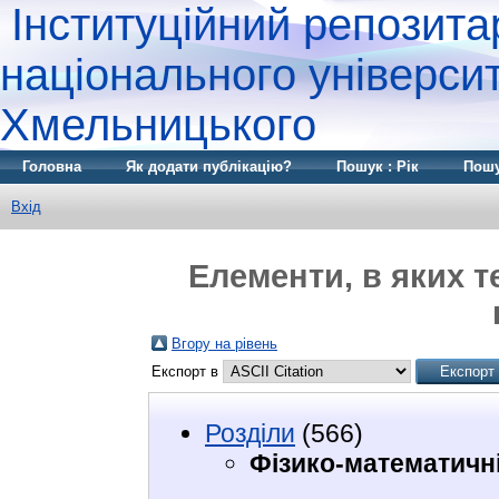
Інституційний репозита
національного університ
Хмельницького
Головна
Як додати публікацію?
Пошук : Рік
Пошу
Вхід
Елементи, в яких т
Вгору на рівень
Експорт в
Розділи
(566)
Фізико-математичн