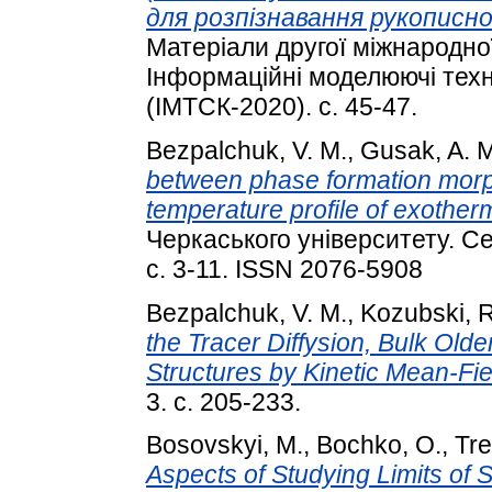
для розпізнавання рукописн
Матеріали другої міжнародно
Інформаційні моделюючі техн
(ІМТСК-2020). с. 45-47.
Bezpalchuk, V. M.
,
Gusak, A. 
between phase formation morp
temperature profile of exotherm
Черкаського університету. Се
с. 3-11. ISSN 2076-5908
Bezpalchuk, V. M.
,
Kozubski, R
the Tracer Diffysion, Bulk Old
Structures by Kinetic Mean-Fi
3. с. 205-233.
Bosovskyi, M.
,
Bochko, O.
,
Tre
Aspects of Studying Limits of