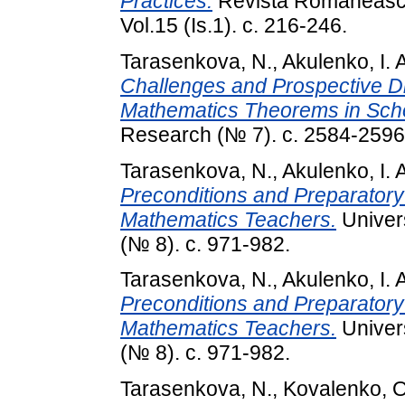
Practices.
Revista Romaneasca
Vol.15 (Is.1). с. 216-246.
Tarasenkova, N.
,
Akulenko, I. 
Challenges and Prospective D
Mathematics Theorems in Sch
Research (№ 7). с. 2584-2596
Tarasenkova, N.
,
Akulenko, I. 
Preconditions and Preparatory
Mathematics Teachers.
Univer
(№ 8). с. 971-982.
Tarasenkova, N.
,
Akulenko, I. 
Preconditions and Preparatory
Mathematics Teachers.
Univer
(№ 8). с. 971-982.
Tarasenkova, N.
,
Kovalenko, O