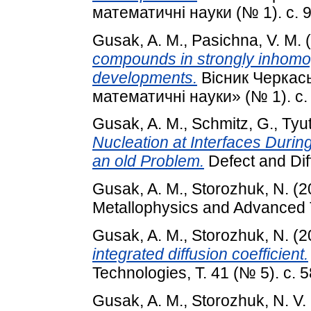
математичні науки (№ 1). с. 9
Gusak, A. M.
,
Pasichna, V. M.
(
compounds in strongly inhom
developments.
Вісник Черкась
математичні науки» (№ 1). с. 
Gusak, A. M.
,
Schmitz, G.
,
Tyu
Nucleation at Interfaces Durin
an old Problem.
Defect and Dif
Gusak, A. M.
,
Storozhuk, N.
(2
Metallophysics and Advanced T
Gusak, A. M.
,
Storozhuk, N.
(2
integrated diffusion coefficient.
Technologies, Т. 41 (№ 5). с. 
Gusak, A. M.
,
Storozhuk, N. V.