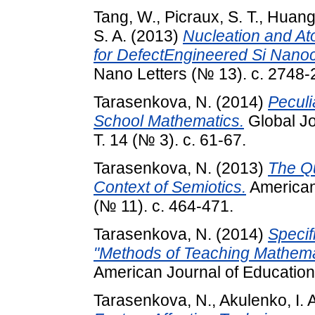
Tang, W.
,
Picraux, S. T.
,
Huang,
S. A.
(2013)
Nucleation and Ato
for DefectEngineered Si Nano
Nano Letters (№ 13). с. 2748-
Tarasenkova, N.
(2014)
Peculi
School Mathematics.
Global Jo
Т. 14 (№ 3). с. 61-67.
Tarasenkova, N.
(2013)
The Qu
Context of Semiotics.
American 
(№ 11). с. 464-471.
Tarasenkova, N.
(2014)
Specif
"Methods of Teaching Mathemati
American Journal of Educationa
Tarasenkova, N.
,
Akulenko, I. 