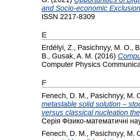
and Socio-economic Exclusion
ISSN 2217-8309
E
Erdélyi, Z.
,
Pasichnyy, M. O.
,
B
B.
,
Gusak, A. M.
(2016)
Comput
Computer Physics Communicati
F
Fenech, D. M.
,
Pasichnyy, M. 
metastable solid solution – sto
versus classical nucleation the
Серія Фізико-математичні нау
Fenech, D. M.
,
Pasichnyy, M. 