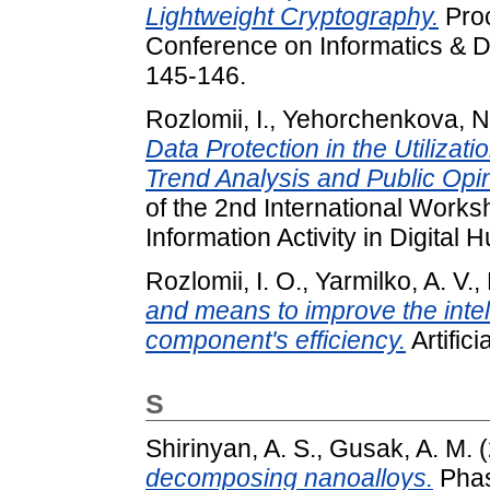
Lightweight Cryptography.
Proc
Conference on Informatics & D
145-146.
Rozlomii, I.
,
Yehorchenkova, N
Data Protection in the Utilizat
Trend Analysis and Public Opin
of the 2nd International Work
Information Activity in Digital
Rozlomii, I. O.
,
Yarmilko, A. V.
,
and means to improve the inte
component's efficiency.
Artifici
S
Shirinyan, A. S.
,
Gusak, A. M.
(
decomposing nanoalloys.
Phas