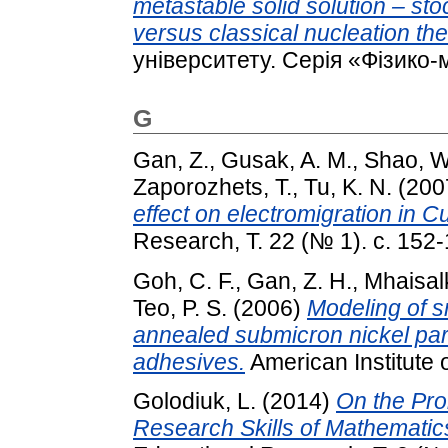
metastable solid solution – st
versus classical nucleation the
університету. Серія «Фізико-
G
Gan, Z.
,
Gusak, A. M.
,
Shao, W
Zaporozhets, T.
,
Tu, K. N.
(200
effect on electromigration in C
Research, Т. 22 (№ 1). с. 152-
Goh, C. F.
,
Gan, Z. H.
,
Mhaisalk
Teo, P. S.
(2006)
Modeling of s
annealed submicron nickel part
adhesives.
American Institute 
Golodiuk, L.
(2014)
On the Pro
Research Skills of Mathematic