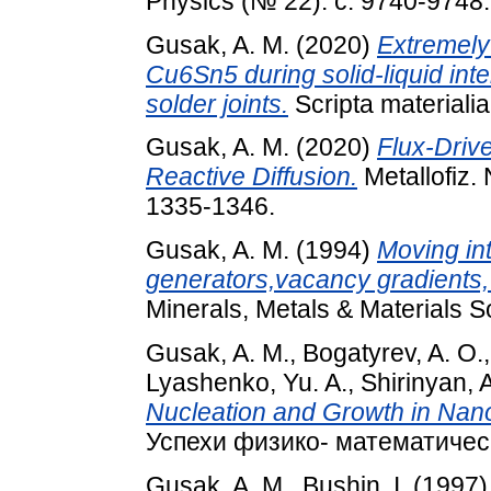
Physics (№ 22). с. 9740-9748.
Gusak, A. M.
(2020)
Extremely 
Cu6Sn5 during solid-liquid int
solder joints.
Scripta materiali
Gusak, A. M.
(2020)
Flux-Driv
Reactive Diffusion.
Metallofiz. 
1335-1346.
Gusak, A. M.
(1994)
Moving in
generators,vacancy gradients, 
Minerals, Metals & Materials S
Gusak, A. M.
,
Bogatyrev, A. O.
Lyashenko, Yu. A.
,
Shirinyan, A
Nucleation and Growth in Na
Успехи физико- математически
Gusak, A. M.
,
Bushin, I.
(1997