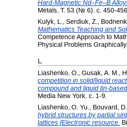
Hard-Magnetic Nd–Fe–B Alloy
Metals, Т. 53 (№ 6). с. 450-456
Kulyk, L.
,
Serdiuk, Z.
,
Bodnenko
Mathematics Teaching and Solv
Competence Approach to Math
Physical Problems Graphically.
L
Liashenko, O.
,
Gusak, A. M.
,
H
competition in solid/liquid re
compound and liquid tin-based
Media New York. с. 1-9.
Liashenko, O. Yu.
,
Bouvard, D
hybrid structures by partial sin
lattices [Electronic resource.
Ві