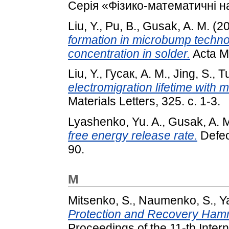
Серія «Фізико-математичні на
Liu, Y.
,
Pu, B.
,
Gusak, A. M.
(2
formation in microbump technol
concentration in solder.
Acta Ma
Liu, Y.
,
Гусак, А. М.
,
Jing, S.
,
Tu
electromigration lifetime with 
Materials Letters, 325. с. 1-3.
Lyashenko, Yu. A.
,
Gusak, A. 
free energy release rate.
Defect
90.
M
Mitsenko, S.
,
Naumenko, S.
,
Y
Protection and Recovery Ham
Proceedings of the 11-th Inter