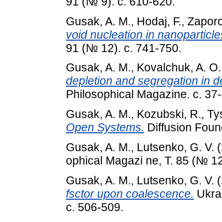
91 (№ 9). с. 610-620.
Gusak, A. M.
,
Hodaj, F.
,
Zaporo
void nucleation in nanoparticle
91 (№ 12). с. 741-750.
Gusak, A. M.
,
Kovalchuk, A. O.
depletion and segregation in d
Philosophical Magazine. с. 37-
Gusak, A. M.
,
Kozubski, R.
,
Ty
Open Systems.
Diffusion Found
Gusak, A. M.
,
Lutsenko, G. V.
(
ophical Magazi ne, Т. 85 (№ 12
Gusak, A. M.
,
Lutsenko, G. V.
(
fsctor upon coalescence.
Ukrai
с. 506-509.