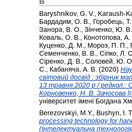
B
Baryshnikov, G. V.
,
Karaush-Ka
Бардадим, О. В.
,
Горобець, Т.
Занора, В. О.
,
Зінченко, Ю. В.
Коваль, О. В.
,
Конотопова, А.
Куценко, Д. М.
,
Мороз, П. П.
,
Семенченко, В. В.
,
Сіпко, Л. О
Сіренко, Д. В.
,
Соловей, Ю. О
С.
,
Кабаняча, А. В.
(2020)
Нау
світовий досвід : збірник ма
13 травня 2020 р / редкол.: О
Корновенко, Н. В. Зачосова [т
університет імені Богдана Х
Berezovskyi, M.Y.
,
Bushyn, I. T
processing technology for hand
(Інтелектуальна технологія