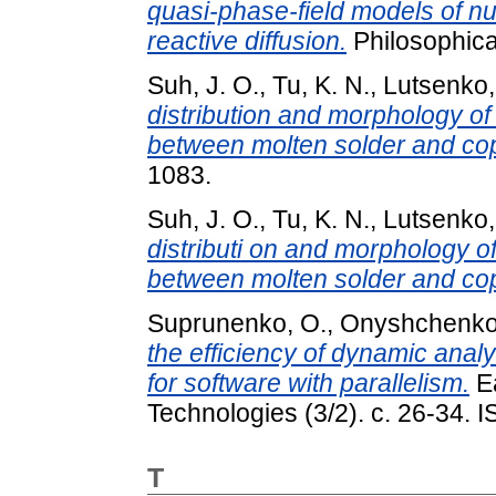
quasi-phase-field models of nu
reactive diffusion.
Philosophica
Suh, J. O.
,
Tu, K. N.
,
Lutsenko,
distribution and morphology of
between molten solder and co
1083.
Suh, J. O.
,
Tu, K. N.
,
Lutsenko,
distributi on and morphology o
between molten solder and co
Suprunenko, O.
,
Onyshchenko
the efficiency of dynamic anal
for software with parallelism.
Ea
Technologies (3/2). с. 26-34.
T