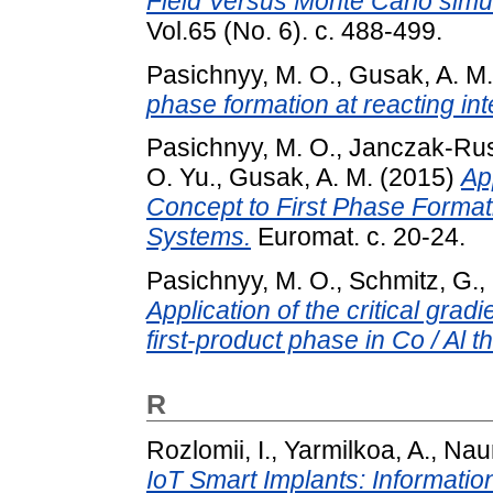
Field Versus Monte Carlo simul
Vol.65 (No. 6). с. 488-499.
Pasichnyy, M. O.
,
Gusak, A. M.
phase formation at reacting int
Pasichnyy, M. O.
,
Janczak-Rus
O. Yu.
,
Gusak, A. M.
(2015)
App
Concept to First Phase Format
Systems.
Euromat. с. 20-24.
Pasichnyy, M. O.
,
Schmitz, G.
,
Application of the critical grad
first-product phase in Co / Al th
R
Rozlomii, I.
,
Yarmilkoa, A.
,
Nau
IoT Smart Implants: Informatio