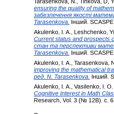
Tarasenkova, N.
,
Tinkova, D
,
Y
ensuring the quality of math
забезпечення якості математ
Tarasenkova.
Інший. SCASPEE
Akulenko, I. A.
,
Leshchenko, Y
Current status and prospects 
стан та перспективи матема
Tarasenkova.
Інший. SCASPEE
Akulenko, I. A.
,
Tarasenkova, N
improving the mathematical tr
ред. N. Tarasenkova.
Інший. 
Akulenko, I. A.
,
Vasilenko, I. O.
Cognitive Interest in Math Clas
Research, Vol. 3 (№ 12B). с. 6