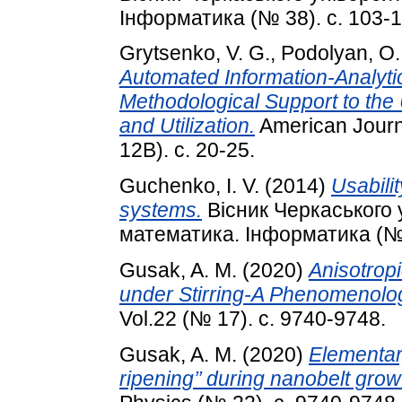
Інформатика (№ 38). с. 103-1
Grytsenko, V. G.
,
Podolyan, O.
Automated Information-Analytic
Methodological Support to the
and Utilization.
American Journa
12В). с. 20-25.
Guchenko, I. V.
(2014)
Usabilit
systems.
Вісник Черкаського 
математика. Інформатика (№ 
Gusak, A. M.
(2020)
Anisotrop
under Stirring-A Phenomenolog
Vol.22 (№ 17). с. 9740-9748.
Gusak, A. M.
(2020)
Elementary
ripening’’ during nanobelt grow