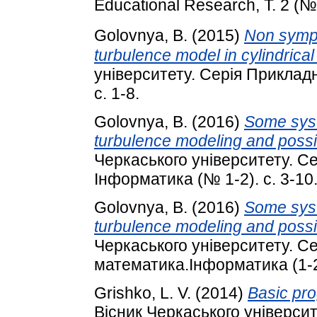
Educational Research, Т. 2 (№
Golovnya, B.
(2015)
Non sympl
turbulence model in cylindrical
університету. Серія Приклад
с. 1-8.
Golovnya, B.
(2016)
Some syst
turbulence modeling and poss
Черкаського університету. С
Інформатика (№ 1-2). с. 3-10
Golovnya, B.
(2016)
Some syst
turbulence modeling and poss
Черкаського університету. С
математика.Інформатика (1-2)
Grishko, L. V.
(2014)
Basic pr
Вісник Черкаського універси