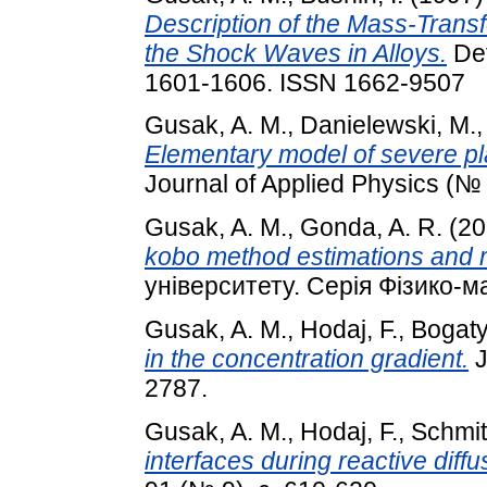
Description of the Mass-Transf
the Shock Waves in Alloys.
Def
1601-1606. ISSN 1662-9507
Gusak, A. M.
,
Danielewski, M.
Elementary model of severe pl
Journal of Applied Physics (№ 
Gusak, A. M.
,
Gonda, A. R.
(20
kobo method estimations and 
університету. Серія Фізико-ма
Gusak, A. M.
,
Hodaj, F.
,
Bogaty
in the concentration gradient.
J
2787.
Gusak, A. M.
,
Hodaj, F.
,
Schmit
interfaces during reactive diffu