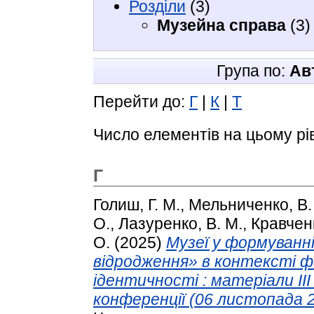
Розділи
(3)
Музейна справа
(3)
Група по:
Ав
Перейти до:
Г
|
К
|
Т
Число елементів на цьому рі
Г
Голиш, Г. М.
,
Мельниченко, В.
О.
,
Лазуренко, В. М.
,
Кравченк
О.
(2025)
Музеї у формуванні
відродження» в контексті ф
ідентичності : матеріали II
конференції (06 листопада 20