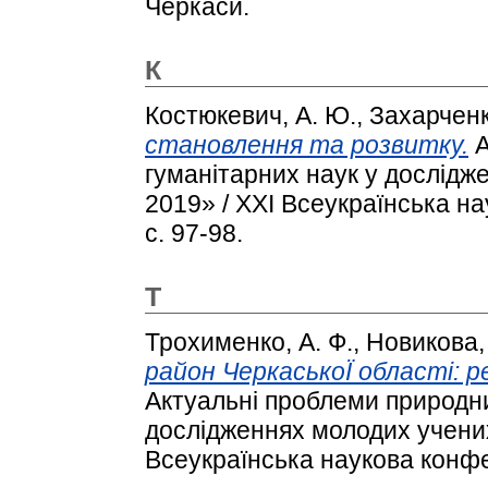
Черкаси.
К
Костюкевич, А. Ю.
,
Захарченк
становлення та розвитку.
А
гуманітарних наук у дослідж
2019» / XXІ Всеукраїнська н
с. 97-98.
Т
Трохименко, А. Ф.
,
Новикова, 
район ЧеркаськоЇ області: 
Актуальні проблеми природни
дослідженнях молодих учених
Всеукраїнська наукова конфе