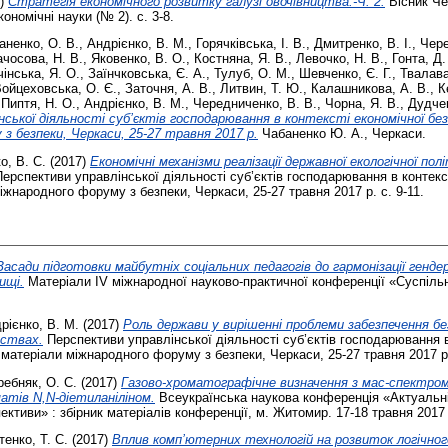
7)
Стратегія економічного розвитку галузі овочівництва.-Ч. 2.
Вісник Че
ономічні науки (№ 2). с. 3-8.
аненко, О. В.
,
Андрієнко, В. М.
,
Горячківська, І. В.
,
Дмитренко, В. І.
,
Чере
ачосова, Н. В.
,
Яковенко, В. О.
,
Костняна, Я. В.
,
Левочко, Н. В.
,
Гонта, Д.
інська, Я. О.
,
Заїнчковська, Є. А.
,
Тулуб, О. М.
,
Шевченко, Є. Г.
,
Твалава
ойцеховська, О. Є.
,
Заточня, А. В.
,
Литвин, Т. Ю.
,
Калашникова, А. В.
,
К
,
Пиптя, Н. О.
,
Андрієнко, В. М.
,
Чередниченко, В. В.
,
Чорна, Я. В.
,
Дудчен
ської діяльності суб’єктів господарювання в контексті економічної без
з безпеки, Черкаси, 25-27 травня 2017 р.
Чабаненко Ю. А., Черкаси.
о, В. С.
(2017)
Економічні механізми реалізації державної екологічної пол
ерспективи управлінської діяльності суб’єктів господарювання в контекс
іжнародного форуму з безпеки, Черкаси, 25-27 травня 2017 р. с. 9-11.
Засади підготовки майбутніх соціальних педагогів до гармонізації генде
ищі.
Матеріали IV міжнародної науково-практичної конференції «Суспільн
рієнко, В. М.
(2017)
Роль держави у вирішенні проблеми забезпечення бе
мствах.
Перспективи управлінської діяльності суб’єктів господарювання в
 матеріали міжнародного форуму з безпеки, Черкаси, 25-27 травня 2017 р.
ребняк, О. С.
(2017)
Газово-хроматографічне визначення з мас-спектр
тів N,N-діетиланіліном.
Всеукраїнська наукова конференція «Актуальні 
ктиви» : збірник матеріалів конференції, м. Житомир. 17-18 травня 2017 р
тенко, Т. С.
(2017)
Вплив комп’ютерних технологій на розвиток логічно