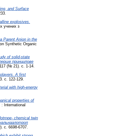
ring, and Surface
233.
alline explosives.
их учених з
a Parent Anion in the
on Synthetic Organic
udy of solid-state
 перше принципове
17 (№ 21). с. 1-14.
layers. A first
3. с. 122-129.
rial with high-energy
anical properties of
: International
lotrope- chemical twin
гональнаалотроп
. с. 6698-6707.
which exhibit strong