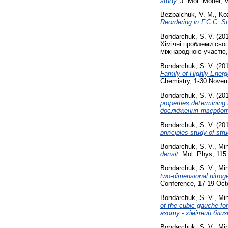
study.
J. Mol. Model, V
Bezpalchuk, V. M.
,
Ko
Reordering in F.C.C. S
Bondarchuk, S. V.
(20
Хімічні проблеми сьог
міжнародною участю, 2
Bondarchuk, S. V.
(20
Family of Highly Energ
Chemistry, 1-30 Novemb
Bondarchuk, S. V.
(20
properties determini
дослідження твердо
Bondarchuk, S. V.
(20
principles study of str
Bondarchuk, S. V.
,
Min
densit.
Mol. Phys, 115 
Bondarchuk, S. V.
,
Min
two-dimensional nitro
Conference, 17-19 Octo
Bondarchuk, S. V.
,
Min
of the cubic gauche 
азоту - хімічний бли
Bondarchuk, S. V.
,
Min