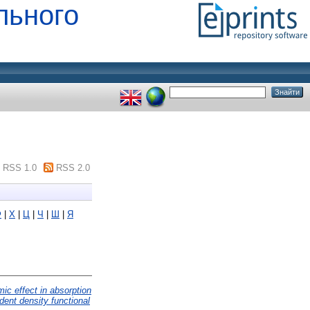
льного
RSS 1.0
RSS 2.0
Ф
|
Х
|
Ц
|
Ч
|
Ш
|
Я
ic effect in absorption
dent density functional