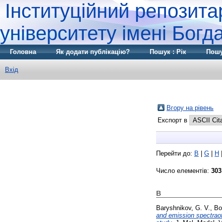
Інституційний репозита
університету імені Бог
Головна
Як додати публікацію?
Пошук : Рік
Пошу
Вхід
Вгору на рівень
Експорт в
Перейти до:
B
|
G
|
H
Число елементів:
303
B
Baryshnikov, G. V.
,
Bo
and emission spectraof 