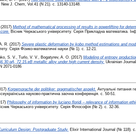
New J. Chem, Vol.41 (N 21). с. 13140-13148.
(2017)
Method of mathematical processing of results in powerlifting for deter
score.
Вісник Черкаського університету. Серія Прикладна математика. Інф
A. R.
(2017)
Severe plastic deformation by kobo method estimations and mod
ету. Серія Фізико-математичні науки (№ 1). с. 12-21.
ko, S. V.
,
Turlo, V. V.
,
Bogatyrev, A. O.
(2017)
Modeling of entropy productio
.30.qA, 72.15.eB metallic alloy under high current density.
Ukrainian Journal
SN 2071-0186
017)
Korpersprache der politiker: pragmatischer aspekt.
Актуальні питання ге
сеукраїнська науково-практична заочна конференція. с. 50-51.
017)
Philosophy of information by luciano floridi – relevance of information et
існик Черкаського університету. Серія Філософія (№ 2). с. 32-36.
urriculum Design: Postgraduate Study.
Elixir International Journal (№ 118). 