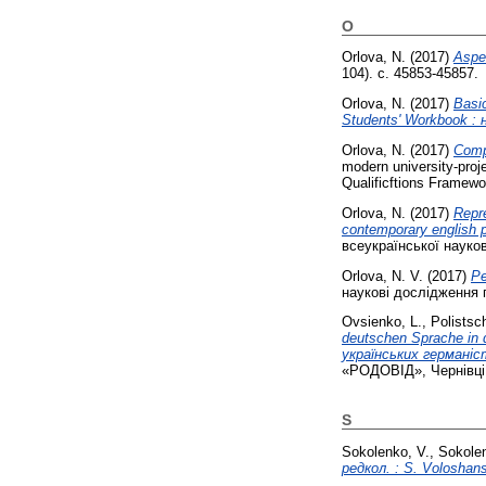
O
Orlova, N.
(2017)
Aspec
104). с. 45853-45857.
Orlova, N.
(2017)
Basi
Students' Workbook :
Orlova, N.
(2017)
Compe
modern university-proj
Qualificftions Framewo
Orlova, N.
(2017)
Repre
contemporary english p
всеукраїнської науков
Orlova, N. V.
(2017)
Pe
наукові дослідження п
Ovsienko, L.
,
Polistsc
deutschen Sprache in 
українських германісті
«РОДОВІД», Чернівці
S
Sokolenko, V.
,
Sokole
редкол. : S. Voloshans