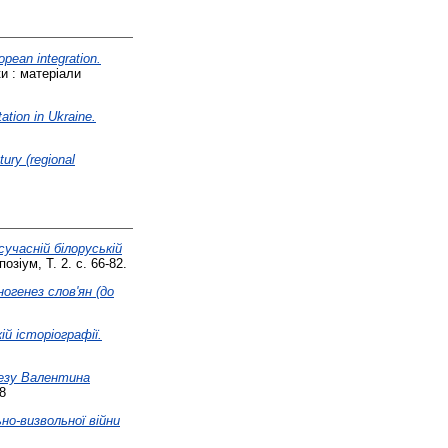
opean integration.
и : матеріали
tion in Ukraine.
tury (regional
сучасній білоруській
зіум, Т. 2. с. 66-82.
огенез слов'ян (до
ій історіографії.
незу Валентина
8
но-визвольної війни