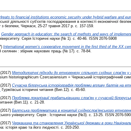
Hreats to financial institutions economic security under hybrid warfare and eur
ької діяльності суб’єктів господарювання в контексті економічної безпек
 безпеки, Черкаси, 25-27 травня 2017 р. с. 157-159.
)
Gender approach in education: the search of methots and ways of implementa
іверситету. Серія Історичні науки (№ 1). с. 40-46. ISSN 2076-5908
7)
International women’s cooperative movement in the first third of the XX cen
 селянин : збірник наукових праць (№ 17). с. 78-84.
(2017)
Методологічні підходи до етногенезу спільнот східних слов'ян у 
um historiographicum Czercasiensium = Черкаський історіографічний симпо
(2017)
Сучасна білоруська історіографія проблеми впливу балтів на етн
.
Гуржіївські історичні читання (Вип.12). с. 45-60.
(2017)
Проблема локалізації прабатьківщини слов'ян у сучасній білоруськ
читання (Вип.11). с. 21-28.
(2017)
Балтська проблематика в концепції східнослов'янського етноге
ького університету. Серія : Історичні науки (№3). с. 13-25. ISSN 2076-590
(2017)
Черкащина та становлення Української держави в роки Національ
: історія краю та його людності. с. 203-250.