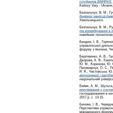
студентів ВМ(Ф)НЗ.
Karlovy Vary - Ukraine
Безпальчук, В. М.
,
Гу
бінарних наносистем
Хмельницького.
Безпальчук, В. М.
,
Ру
та впорядкування в 
новейшие технологии, 
Бендюк, І. В.
,
Горячкі
управлінської діяльно
форуму з безпеки, Чер
Берліменко, А. В.
,
Га
Дворова, К. В.
,
Єжель
Ю. М.
,
Коренєва, Ю. 
Паламарчук, О. С.
,
П
R. R.
,
Чистовська, Ю
вітчизняний і зарубіж
національний універс
Бибик, А. М.
,
Шульга, 
регулювання у систем
господарювання в кон
2017 р. с. 13-15.
Бичова, І. В.
,
Чередни
Перспективи управлінс
міжнародного форуму з