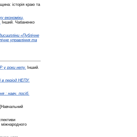
ина: історія краю та
у економіки,
.
Інший. Чабаненко
дисципліни «Публічне
лічне управління та
 у роки непу.
Інший.
ї в період НЕПУ.
 : навч. посіб.
[Навчальний
пективи
и міжнародного