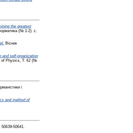
mining the greatest
орматика (№ 1-2). с.
el.
Вісник
n and self-organization
 of Physics, Т. 62 (№
рманістики і
hics and method of
с. 50639-50641.