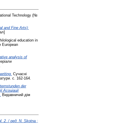
tional Technology (№
l and Fine Arts):
ал]
ilological education in
he European
tive analysis of
теріали
.
writing.
Сучасні
атури. с. 162-164.
ternstunden der
ї Асоціації
.
Видавничий дім
. 2. / ред. N. Skotna ;