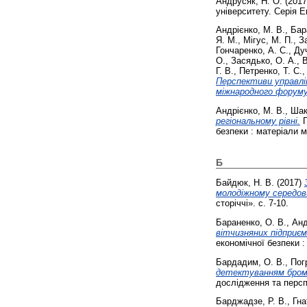
Андрусяк, Н. О.
(201
університету. Серія Ек
Андрієнко, М. В.
,
Бар
Я. М.
,
Мігус, М. П.
,
З
Гончаренко, А. С.
,
Дуч
О.
,
Засядько, О. А.
,
В
Г. В.
,
Петренко, Т. С.
Перспективи управлін
міжнародного форуму 
Андрієнко, М. В.
,
Шак
регіональному рівні.
П
безпеки : матеріали м
Б
Байдюк, Н. В.
(2017)
молодіжному середов
сторіччі». с. 7-10.
Бараненко, О. В.
,
Анд
вітчизняних підприє
економічної безпеки :
Бардадим, О. В.
,
Пог
детектуванням брома
дослідження та перспе
Барджадзе, Р. В.
,
Гна