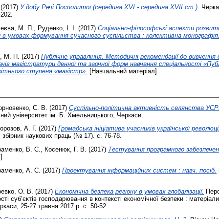
(2017)
У добу Речі Посполитої (середина XVІ - середина XVІІ ст.).
Черкащ
-202.
еєва, М. П.
,
Руденко, І. І.
(2017)
Соціально-філософські аспекти розвитк
и в умовах формування сучасного суспільства : колективна монографія
, М. П.
(2017)
Публічне управління. Методичні рекомендації до вивчення 
ачів магістратури денної та заочної форм навчання спеціальності «Пуб
вітнього ступеня «магістр».
[Навчальний матеріал]
орновенко, С. В.
(2017)
Суспільно-політична активність селянства УСРР
ний університет ім. Б. Хмельницького, Черкаси.
орозов, А. Г.
(2017)
Громадська ініціатива учасників української революці
 збірник наукових праць (№ 17). с. 76-78.
аменко, В. С.
,
Косенюк, Г. В.
(2017)
Тестування програмного забезпечення
]
аменко, А. С.
(2017)
Проектування інформаційних систем : навч. посіб.
евко, О. В.
(2017)
Економiчна безпека регiону в умовах глобалiзацiї.
Перс
сті суб’єктів господарювання в контексті економічної безпеки : матеріал
каси, 25-27 травня 2017 р. с. 50-52.