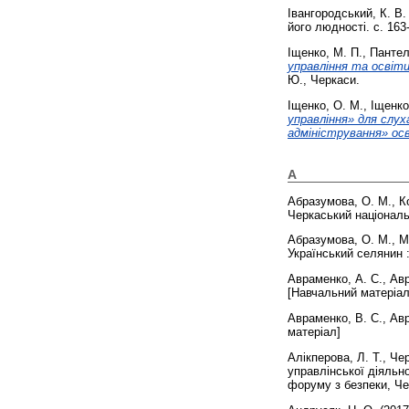
Івангородський, К. В.
його людності. с. 163
Іщенко, М. П.
,
Пантел
управління та освіт
Ю., Черкаси.
Іщенко, О. М.
,
Іщенко
управління» для слух
адміністрування» ос
А
Абразумова, О. М.
,
К
Черкаський національ
Абразумова, О. М.
,
М
Український селянин :
Авраменко, А. С.
,
Авр
[Навчальний матеріал
Авраменко, В. С.
,
Авр
матеріал]
Алікперова, Л. Т.
,
Чер
управлінської діяльно
форуму з безпеки, Чер