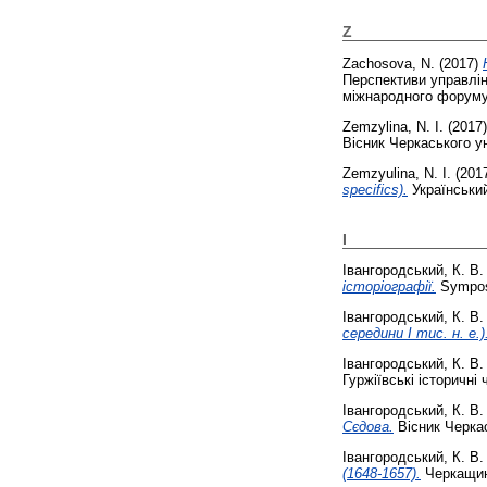
Z
Zachosova, N.
(2017)
Перспективи управлінс
міжнародного форуму з
Zemzylina, N. I.
(2017
Вісник Черкаського ун
Zemzyulina, N. I.
(201
specifics).
Український
І
Івангородський, К. В.
історіографії.
Symposi
Івангородський, К. В.
середини І тис. н. е.)
Івангородський, К. В.
Гуржіївські історичні 
Івангородський, К. В.
Сєдова.
Вісник Черкас
Івангородський, К. В.
(1648-1657).
Черкащина