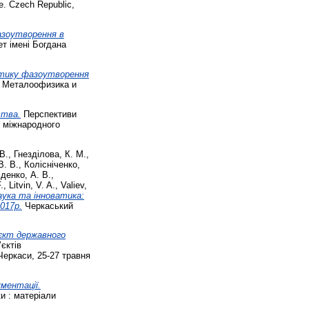
ce. Czech Republic,
зоутворення в
ет імені Богдана
етику фазоутворення
Металоофизика и
ствa.
Перспективи
и міжнародного
 В.
,
Гнезділова, К. М.
,
В. В.
,
Колісніченко,
денко, А. В.
,
.
,
Litvin, V. A.
,
Valiev,
аука та інноватика:
2017р.
Черкаський
’єкт державного
єктів
Черкаси, 25-27 травня
ментації.
и : матеріали