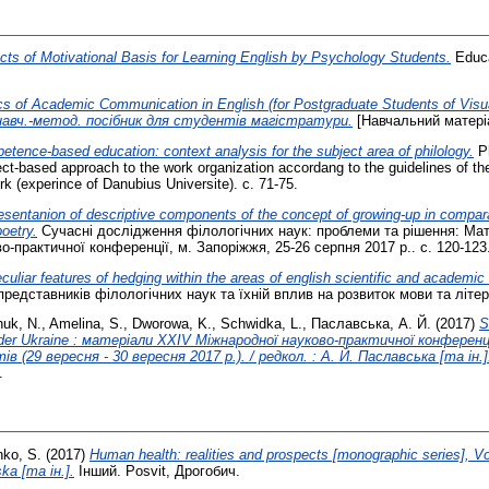
ts of Motivational Basis for Learning English by Psychology Students.
Educa
cs of Academic Communication in English (for Postgraduate Students of Visua
 навч.-метод. посібник для студентів магістратури.
[Навчальний матері
tence-based education: context analysis for the subject area of philology.
Ph
ect-based approach to the work organization accordang to the guidelines of t
rk (experince of Danubius Universite). с. 71-75.
sentanion of descriptive components of the concept of growing-up in compara
oetry.
Сучасні дослідження філологічних наук: проблеми та рішення: Ма
о-практичної конференції, м. Запоріжжя, 25-26 серпня 2017 р.. с. 120-123
culiar features of hedging within the areas of english scientific and academic 
редставників філологічних наук та їхній вплив на розвиток мови та літер
huk, N.
,
Amelina, S.
,
Dworowa, K.
,
Schwidka, L.
,
Паславська, А. Й.
(2017)
S
der Ukraine : матеріали XХІV Міжнародної науково-практичної конференці
в (29 вересня - 30 вересня 2017 р.). / редкол. : А. Й. Паславська [та ін.]
.
nko, S.
(2017)
Human health: realities and prospects [monographic series], Vol
ka [та ін.].
Інший. Posvit, Дрогобич.