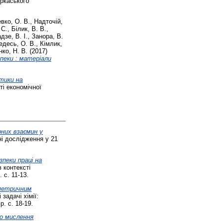
ркаського
вко, О. В.
,
Надточій,
 С.
,
Білик, В. В.
,
дзе, В. І.
,
Занора, В.
едесь, О. В.
,
Кімлик,
ко, Н. В.
(2017)
пеки : матеріали
ітики на
ті економічної
рних взаємин у
і дослідження у 21
зпеки праці на
 контексті
 с. 11-13.
ометричним
задачі хімії:
. с. 18-19.
го мислення