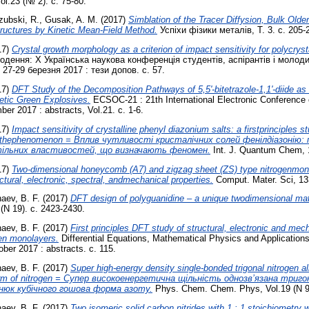
ol.23 (№ 2). с. 75-80.
zubski, R.
,
Gusak, A. M.
(2017)
Simblation of the Tracer Diffysion, Bulk Olde
tructures by Kinetic Mean-Field Method.
Успіхи фізики металів, Т. 3. с. 205-
17)
Crystal growth morphology as a criterion of impact sensitivity for polycryst
одення: X Українська наукова конференція студентів, аспірантів і молод
7-29 березня 2017 : тези допов. с. 57.
17)
DFT Study of the Decomposition Pathways of 5,5'-bitetrazole-1,1'-diide as 
etic Green Explosives.
ECSOC-21 : 21th International Electronic Conference 
er 2017 : abstracts, Vol.21. с. 1-6.
17)
Impact sensitivity of crystalline phenyl diazonium salts: a firstprinciples st
ng thephenomenon = Вплив чутливості кристалічних солей фенілдіазонію:
тільних властивостей, що визначають феномен.
Int. J. Quantum Chem, 1
17)
Two-dimensional honeycomb (A7) and zigzag sheet (ZS) type nitrogenmono
uctural, electronic, spectral, andmechanical properties.
Comput. Mater. Sci, 13
aev, B. F.
(2017)
DFT design of polyguanidine – a unique twodimensional mate
(N 19). с. 2423-2430.
aev, B. F.
(2017)
First principles DFT study of structural, electronic and mech
gen monolayers.
Differential Equations, Mathematical Physics and Applications 
ber 2017 : abstracts. с. 115.
aev, B. F.
(2017)
Super high-energy density single-bonded trigonal nitrogen al
form of nitrogen = Супер високоенергетична щільність однозв’язана три
знюк кубічного гошова форма азоту.
Phys. Chem. Chem. Phys, Vol.19 (N 9)
aev, B. F.
(2017)
Two isomeric solid carbon nitrides with 1 : 1 stoichiometry 