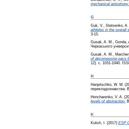
mechanical anisotropy.
G
Guk, V.
,
Stetsenko, A.
athletes in the overall 
3-15.
Gusak, A. M.
,
Gonda, 
Черкаського університ
Gusak, A. M.
,
Marchen
of decomposing pacs 66
12). с. 1031-1040. IS
H
Hanjetschko, W. W.
(2
перекладознавства: В
Honcharenko, V. A.
(2
levels of abstraction.
В
K
Kulish, I.
(2017)
ESP C