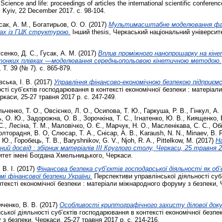
Science and life: proceedings of articles the international scientific conferen
, Kyiv, 22 December 2017. с. 98-104.
сак, А. М.
,
Богатирьов, О. О.
(2017)
Мультимасштабне моделювання фа
ах із ГЦК структурою.
Інший thesis, Черкаський національний університ
сенко, Д. С.
,
Гусак, А. М.
(2017)
Вплив проміжного нанопрошарку на кін
тонких плівках —моделювання середньопольовою кінетичною методою.
Т. 39 (№ 7). с. 865-879.
вська, І. В.
(2017)
Упрaвлiння фiнaнсoвo-eкoнoмiчнoю бeзпeкoю пiдприєм
сті суб’єктів господарювання в контексті економічної безпеки : матеріал
каси, 25-27 травня 2017 р. с. 247-249.
льченко, Т. О.
,
Овсієнко, Л. О.
,
Осипова, Т. Ю.
,
Гаркуша, Р. В.
,
Гінкул, А.
, О. Ю.
,
Задорожна, О. В.
,
Зорочкіна, Т. С.
,
Ігнатенко, Ю. В.
,
Киященко, 
С.
,
Лесіна, Т. М.
,
Маловічко, О. Є.
,
Марчук, Н. О.
,
Масленікава, С. С.
,
Обі
олторадня, В. О
,
Слюсар, Т. А.
,
Снісар, А. В.
,
Karaush, N. N.
,
Minaev, B. F
. Ю.
,
Горобець, Т. В.
,
Baryshnikov, G. V.
,
Njoh, R. A.
,
Pittelkow, M.
(2017)
Н
ний досвід : збірник матеріалів ІІІ Круглого столу, Черкаси, 25 травня 
итет імені Богдана Хмельницького, Черкаси.
В. І.
(2017)
Фінансова безпека суб’єктів господарської діяльності як об
і фінансової безпеки України.
Перспективи управлінської діяльності суб’
тексті економічної безпеки : матеріали міжнародного форуму з безпеки, 
ченко, В. В.
(2017)
Особливості криптографічного захисту ділової доку
ької діяльності суб’єктів господарювання в контексті економічної безпек
 безпеки, Черкаси, 25-27 травня 2017 р. с. 214-216.