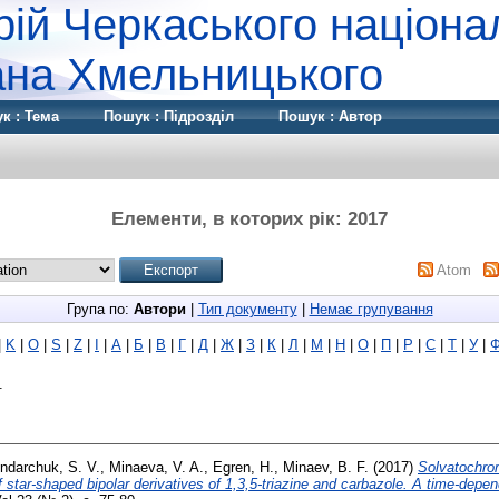
рій Черкаського націона
дана Хмельницького
к : Тема
Пошук : Підрозділ
Пошук : Автор
Елементи, в которих рік: 2017
Atom
Група по:
Автори
|
Тип документу
|
Немає групування
|
K
|
O
|
S
|
Z
|
І
|
А
|
Б
|
В
|
Г
|
Д
|
Ж
|
З
|
К
|
Л
|
М
|
Н
|
О
|
П
|
Р
|
С
|
Т
|
У
|
.
ndarchuk, S. V.
,
Minaeva, V. A.
,
Еgren, H.
,
Minaev, B. F.
(2017)
Solvatochrom
star-shaped bipolar derivatives of 1,3,5-triazine and carbazole. A time-depen