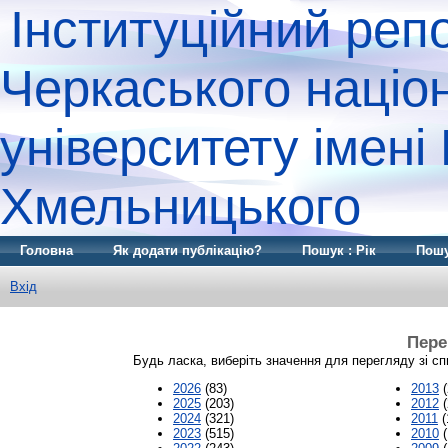
Інституційний реп
Черкаського націо
університету імені
Хмельницького
Головна
Як додати публікацію?
Пошук : Рік
Пошу
Вхід
Пере
Будь ласка, виберіть значення для перегляду зі сп
2026
(83)
2013
(
2025
(203)
2012
(
2024
(321)
2011
(
2023
(515)
2010
(