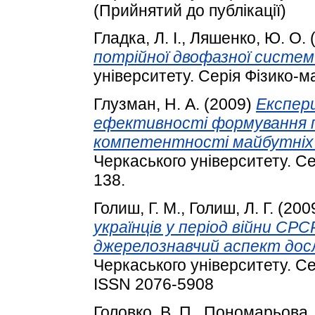
(Прийнятий до публікації)
Гладка, Л. І.
,
Ляшенко, Ю. О.
потрійної двофазної системи
університету. Серія Фізико-м
Глузман, Н. А.
(2009)
Експер
ефективності формування 
компетентності майбутніх 
Черкаського університету. Сер
138.
Голиш, Г. М.
,
Голиш, Л. Г.
(200
українців у період війни СРС
джерелознавчий аспект дос
Черкаського університету. Сер
ISSN 2076-5908
Головко, В. П.
,
Пономарьова, 