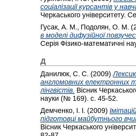
соціалізації курсантів у нав
Черкаського університету. Сер
Гусак, А. М.
,
Подолян, О. М.
(
в моделі дифузійної повзучес
Серія Фізико-математичні нау
Д
Данилюк, С. С.
(2009)
Лекси
англомовних електронних т
лінгвістів.
Вісник Черкаського
науки (№ 169). с. 45-52.
Демченко, І. І.
(2009)
Імітаці
підготовці майбутнього вч
Вісник Черкаського університе
82-87.