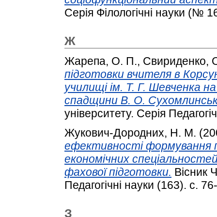
Серія Філологічні науки (№ 1
Ж
Жарепа, О. П.
,
Свириденко, О
підготовки вчителя в Корсу
училищі ім. Т. Г. Шевченка н
спадщини В. О. Сухомлинськ
університету. Серія Педагогічн
Жукович-Дородних, Н. М.
(20
ефективності формування п
економічних спеціальностей В
фахової підготовки.
Вісник Ч
Педагогічні науки (163). с. 76
З