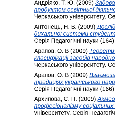
Андріяко, Т. Ю.
(2009)
Задово
продуктом освітньої діяльн
Черкаського університету. Сер
Антонець, Н. В.
(2009)
Дослід
дихальної системи студент
Серія Педагогічні науки (164).
Арапов, О. В
(2009)
Теорети
класифікації засобів народно
Черкаського університету. Сер
Арапов, О. В
(2009)
Взаємозв
традиціях українського наро
Серія Педагогічні науки (166).
Архипова, С. П.
(2009)
Акмео
професіоналізму соціальних 
університету. Серія Педагогічн