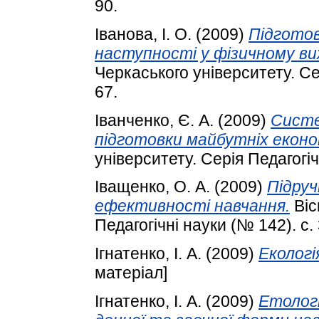
90.
Іванова, І. О.
(2009)
Підготов
наступності у фізичному вих
Черкаського університету. Сер
67.
Іванченко, Є. А.
(2009)
Систе
підготовки майбутніх еконо
університету. Серія Педагогіч
Іващенко, О. А.
(2009)
Підруч
ефективності навчання.
Віс
Педагогічні науки (№ 142). с.
Ігнатенко, І. А.
(2009)
Екологі
матеріал]
Ігнатенко, І. А.
(2009)
Етологі