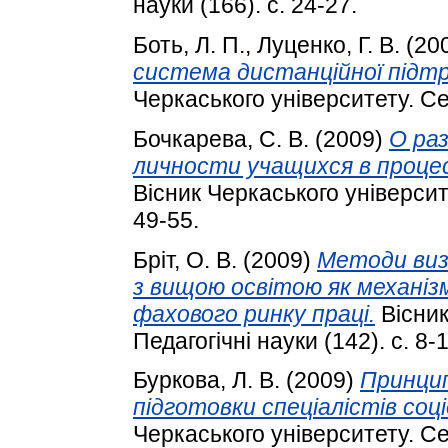
науки (166). с. 24-27.
Боть, Л. П.
,
Луценко, Г. В.
(20
система дистанційної підтр
Черкаського університету. Сер
Бочкарева, С. В.
(2009)
О ра
личности учащихся в проце
Вісник Черкаського університе
49-55.
Бріт, О. В.
(2009)
Методи визн
з вищою освітою як механіз
фахового ринку праці.
Вісник
Педагогічні науки (142). с. 8-1
Буркова, Л. В.
(2009)
Принцип
підготовки спеціалістів соц
Черкаського університету. Сер