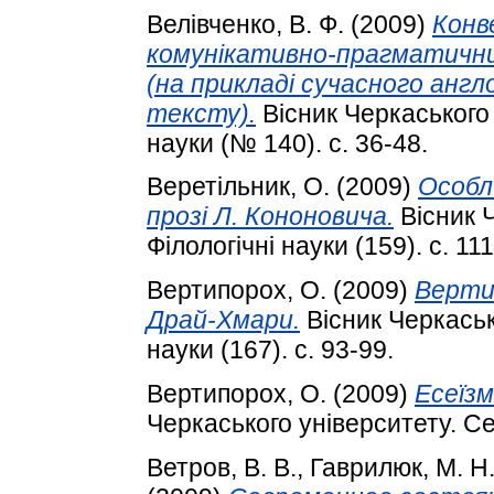
Велівченко, В. Ф.
(2009)
Конв
комунікативно-прагматични
(на прикладі сучасного англ
тексту).
Вісник Черкаського 
науки (№ 140). с. 36-48.
Веретільник, О.
(2009)
Особли
прозі Л. Кононовича.
Вісник Ч
Філологічні науки (159). с. 11
Вертипорох, О.
(2009)
Верти
Драй-Хмари.
Вісник Черкасько
науки (167). с. 93-99.
Вертипорох, О.
(2009)
Есеїзм
Черкаського університету. Сер
Ветров, В. В.
,
Гаврилюк, М. Н