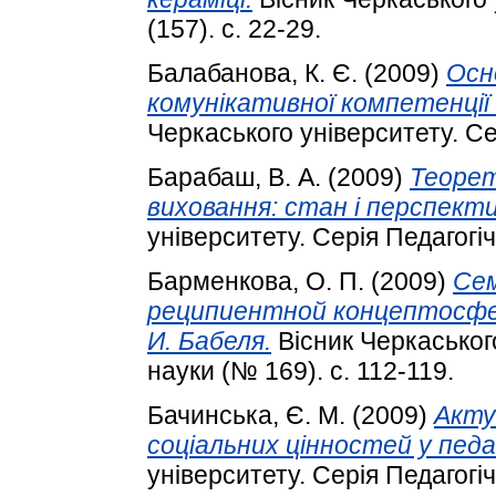
(157). с. 22-29.
Балабанова, К. Є.
(2009)
Осн
комунікативної компетенції
Черкаського університету. Сер
Барабаш, В. А.
(2009)
Теорет
виховання: стан і перспекти
університету. Серія Педагогічн
Барменкова, О. П.
(2009)
Сем
реципиентной концептосфе
И. Бабеля.
Вісник Черкаського
науки (№ 169). с. 112-119.
Бачинська, Є. М.
(2009)
Акту
соціальних цінностей у педаг
університету. Серія Педагогічн