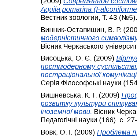
(2009)
Современное состоян
Aquila pomarina (Falconiform
Вестник зоологии, Т. 43 (№5).
Винник-Остапишин, В. Р.
(20
модерністичного символізм
Вісник Черкаського університе
Висоцька, О. Є.
(2009)
Віртуа
постмодерному суспільстві: 
постраціональної комунікації
Серія Філософські науки (154)
Вишневська, К. Г.
(2009)
Проф
розвитку культури спілкува
іноземної мови.
Вісник Черкас
Педагогічні науки (166). с. 27
Вовк, О. І.
(2009)
Проблема п