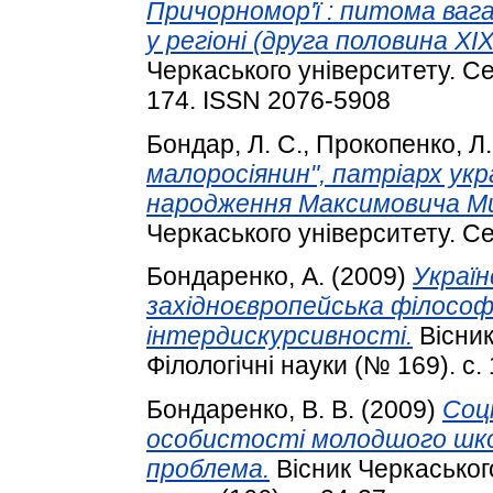
Причорномор'ї : питома вага
у регіоні (друга половина XI
Черкаського університету. Сер
174. ISSN 2076-5908
Бондар, Л. С.
,
Прокопенко, Л. 
малоросіянин", патріарх укра
народження Максимовича Ми
Черкаського університету. Сер
Бондаренко, А.
(2009)
Україн
західноєвропейська філософ
інтердискурсивності.
Вісник
Філологічні науки (№ 169). с.
Бондаренко, В. В.
(2009)
Соц
особистості молодшого шко
проблема.
Вісник Черкаського