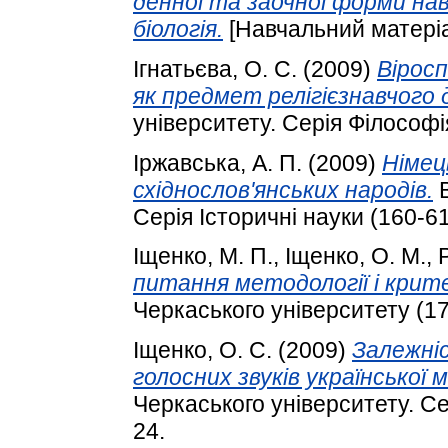
денної та заочної форми на
біологія.
[Навчальний матері
Ігнатьєва, О. С.
(2009)
Вірос
як предмет релігієзнавчого 
університету. Серія Філософія
Іржавська, А. П.
(2009)
Німец
східнослов'янських народів.
В
Серія Історичні науки (160-6
Іщенко, М. П.
,
Іщенко, О. М.
,
Р
питання методології і крите
Черкаського університету (170
Іщенко, О. С.
(2009)
Залежні
голосних звуків української 
Черкаського університету. Сер
24.