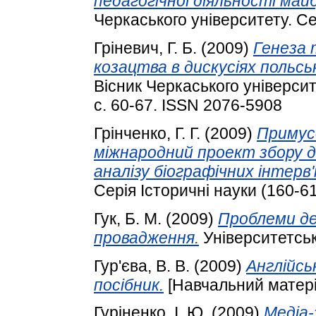
педагогічної діяльності май
Черкаського університету. Сер
Гріневич, Г. Б.
(2009)
Генеза 
козацтва в дискусіях польсь
Вісник Черкаського університе
с. 60-67. ISSN 2076-5908
Грінченко, Г. Г.
(2009)
Примусо
міжнародний проект збору д
аналізу біографічних інтерв'
Серія Історичні науки (160-61
Гук, Б. М.
(2009)
Проблеми де
провадження.
Університетські
Гур'єва, В. В.
(2009)
Англійсь
посібник.
[Навчальний матері
Гуріненко, І. Ю.
(2009)
Медіа-