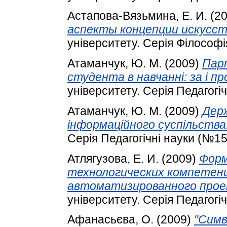
Астапова-Вязьмина, Е. И.
(2
аспекты концепции искусст
університету. Серія Філософія
Атаманчук, Ю. М.
(2009)
Парт
студента в навчанні: за і пр
університету. Серія Педагогіч
Атаманчук, Ю. М.
(2009)
Держ
інформаційного суспільства
Серія Педагогічні науки (№157
Атлягузова, Е. И.
(2009)
Форм
технологических компетенц
автоматизированного прое
університету. Серія Педагогічн
Афанасьєва, О.
(2009)
"Симв