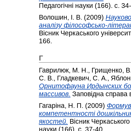
Педагогічні науки (166). с. 34
Волошин, І. В.
(2009)
Науково
аналізу філософсько-літера
Вісник Черкаського університе
166.
Г
Гаврилюк, М. Н.
,
Грищенко, В.
С. В.
,
Гладкевич, С. А.
,
Яблон
Орнитофауна Ирдынских бо
массивов.
Заповідна справа в У
Гагаріна, Н. П.
(2009)
Формув
компетентності дошкільник
якостей.
Вісник Черкаського 
науки (166). с. 37-40.