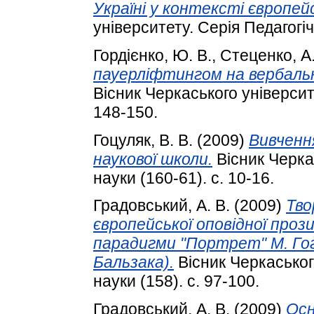
Україні у контексті європейс
університету. Серія Педагогічн
Гордієнко, Ю. В.
,
Стеценко, А. 
пауерліфтингом на вербальн
Вісник Черкаського університе
148-150.
Гоцуляк, В. В.
(2009)
Вивченн
наукової школи.
Вісник Черкас
науки (160-61). с. 10-16.
Градовський, А. В.
(2009)
Тво
європейської оповідної прози
парадигми "Портрет" М. Гог
Бальзака).
Вісник Черкаського
науки (158). с. 97-100.
Градовський, А. В.
(2009)
Осн