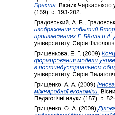
Брехта.
Вісник Черкаського у
(159). с. 193-202.
Градовський, А. В.
,
Градовськ
изображения событий Bторо
произведениях Г. Бёлля и A.
університету. Серія Філологічн
Гришенкова, Е. Г.
(2009)
Конц
формирования модели унив
в постиндустриальном общ
університету. Серія Педагогічн
Грищенко, А. А.
(2009)
Іннова
міжнародної економіки.
Вісни
Педагогічні науки (157). с. 52
Грищенко, О. А.
(2009)
Ділов