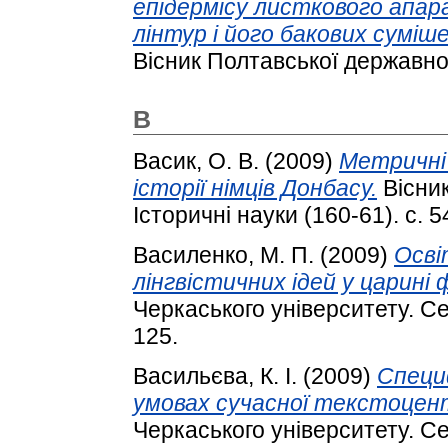
епідермісу листкового апара
лінтур і його бакових суміш
Вісник Полтавської державної 
В
Васик, О. В.
(2009)
Метричні 
історії німців Донбасу.
Вісник
Історичні науки (160-61). с. 
Василенко, М. П.
(2009)
Осві
лінгвістичних ідей у царині 
Черкаського університету. Сер
125.
Васильєва, К. І.
(2009)
Специ
умовах сучасної текстоцен
Черкаського університету. Сер