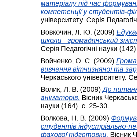
матеріалу під час формуван
компетенції у студентів-філ
університету. Серія Педагогічн
Вовкочин, Л. Ю.
(2009)
Едука
школи - громадянський зміс
Серія Педагогічні науки (142).
Войченко, О. С.
(2009)
Грома
вивчення вітчизняної та зару
Черкаського університету. Сер
Волик, Л. В.
(2009)
До питанн
аніматорів.
Вісник Черкасько
науки (164). с. 25-30.
Волкова, Н. В.
(2009)
Формув
студентів індустріально-пе
фахової підготовки.
Вісник Ч