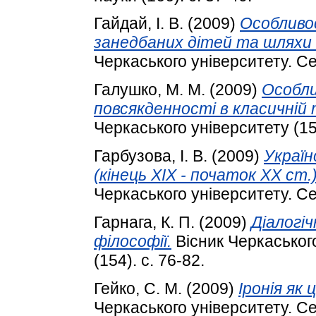
Гайдай, І. В.
(2009)
Особливос
занедбаних дітей та шляхи 
Черкаського університету. Сер
Галушко, М. М.
(2009)
Особли
повсякденності в класичній
Черкаського університету (154
Гарбузова, І. В.
(2009)
Україн
(кінець ХІХ - початок ХХ ст.
Черкаського університету. Сер
Гарнага, К. П.
(2009)
Діалогі
філософії.
Вісник Черкаського
(154). с. 76-82.
Гейко, С. М.
(2009)
Іронія як 
Черкаського університету. Сер