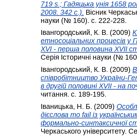
719 s.; Гадяцька унія 1658 рок
2008. 342 с.).
Вісник Черкаськ
науки (№ 160). с. 222-228.
Івангородський, К. В.
(2009)
К
етносоціальних процесів у П
XVI - перша половина XVII ст
Серія Історичні науки (№ 160
Івангородський, К. В.
(2009)
В
співробітництво України-Г
в другій половині XVII - на п
читання. с. 189-195.
Іваницька, Н. Б.
(2009)
Особл
дієслова то fail із українськ
формально-синтаксичної ст
Черкаського університету. Сер