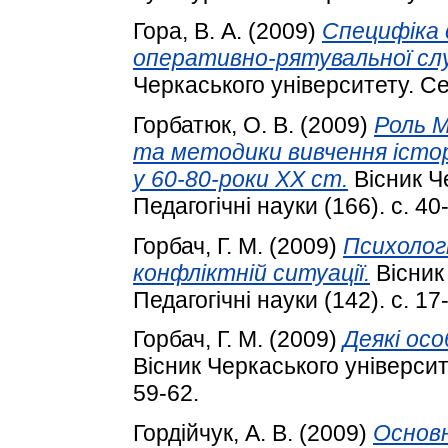
Гора, В. А.
(2009)
Специфіка с
оперативно-рятувальної сл
Черкаського університету. Сер
Горбатюк, О. В.
(2009)
Роль М
та методики вивчення історі
у 60-80-роки XX ст.
Вісник Ч
Педагогічні науки (166). с. 40
Горбач, Г. М.
(2009)
Психологі
конфліктній ситуації.
Вісник
Педагогічні науки (142). с. 17
Горбач, Г. М.
(2009)
Деякі осо
Вісник Черкаського університе
59-62.
Гордійчук, А. В.
(2009)
Основн