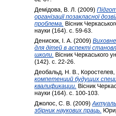
Демідова, В. Л.
(2009)
Підго
організації позакласної дозв
проблема.
Вісник Черкаського
науки (164). с. 59-63.
Денисюк, І. А.
(2009)
Виховне
для дітей в аспекті становл
школи.
Вісник Черкаського ун
(142). с. 22-26.
Деобальд, Н. В.
,
Коростелев, 
компетенций будущих спец
квалификации.
Вісник Черкас
науки (164). с. 100-103.
Джолос, С. В.
(2009)
Актуаль
збірник наукових праць.
Юрид