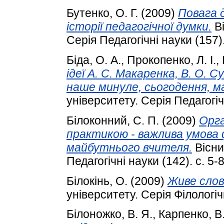
Бутенко, О. Г.
(2009)
Повага 
історії педагогічної думки.
Ві
Серія Педагогічні науки (157).
Біда, О. А.
,
Прокопенко, Л. І.
,
ідеї А. С. Макаренка, В. О. 
наше минуле, сьогодення, м
університету. Серія Педагогічн
Білоконний, С. П.
(2009)
Орга
практикою - важлива умова
майбутнього вчителя.
Вісни
Педагогічні науки (142). с. 5-8
Білокінь, О.
(2009)
Живе слов
університету. Серія Філологічн
Білоножко, В. Я.
,
Карпенко, В.