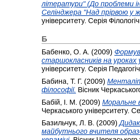
літератури" (До проблеми і
Селінджера "Над прірвою у ж
університету. Серія Філологічн
Б
Бабенко, О. А.
(2009)
Формува
старшокласників на уроках у
університету. Серія Педагогіч
Бабина, Т. Г.
(2009)
Менталіт
філософії.
Вісник Черкаського
Бабій, І. М.
(2009)
Моральне 
Черкаського університету. Сер
Базильчук, Л. В.
(2009)
Дидак
майбутнього вчителя образ
кераміці.
Вісник Черкаського 