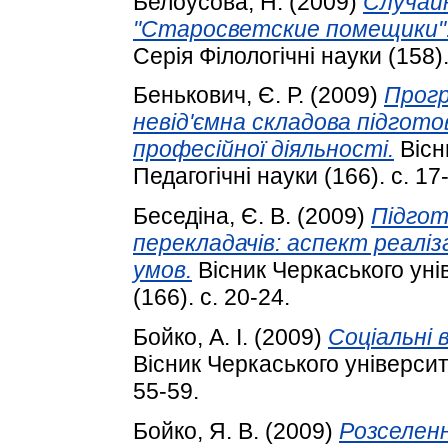
Белоусова, Н.
(2009)
Случайн
"Старосветские помещики"
Серія Філологічні науки (158).
Бенькович, Є. Р.
(2009)
Прогр
невід'ємна складова підгот
професійної діяльності.
Вісн
Педагогічні науки (166). с. 17
Беседіна, Є. В.
(2009)
Підгот
перекладачів: аспект реаліза
умов.
Вісник Черкаського унів
(166). с. 20-24.
Бойко, А. І.
(2009)
Соціальні 
Вісник Черкаського університе
55-59.
Бойко, Я. В.
(2009)
Розселенн