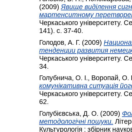
(2009)
Явище виділення сиг
мартенситному перетворенн
Черкаського університету. С
141). с. 37-40.
Голодов, А. Г.
(2009)
Национа
тенденции развития немецк
Черкаського університету. Сер
34.
Голубнича, О. І.
,
Воропай, О. 
комунікативна ситуація йог
Черкаського університету. Сер
62.
Голубієвська, Д. О.
(2009)
Фо
методологічні пошуки.
Літер
Культурологія : збірник науко