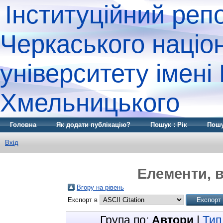
Інституційний реп
Черкаського націо
університету імені
Хмельницького
Головна
Як додати публікацію?
Пошук : Рік
Пошу
Вхід
Елементи, в
Вгору на рівень
Експорт в
Група по:
Автори
|
Тип