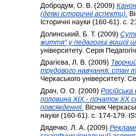
Добродум, О. В.
(2009)
Канон
(деякі історичні аспекти).
Ві
Історичні науки (160-61). с. 
Долинський, Б. Т.
(2009)
Сутн
життя" у педагогіці вищої ш
університету. Серія Педагогічн
Драгієва, Л. В.
(2009)
Творчи
трудового навчання: стан 
Черкаського університету. Сер
Драч, О. О.
(2009)
Російська
половина XIX - початок XX ст
повсякдення.
Вісник Черкаськ
науки (160-61). с. 174-179. 
Дядечко, Л. А.
(2009)
Рекламн
соціофункціональний аспект