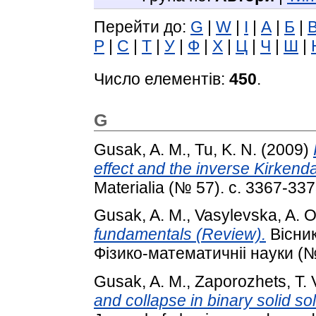
Перейти до:
G
|
W
|
І
|
А
|
Б
|
Р
|
С
|
Т
|
У
|
Ф
|
Х
|
Ц
|
Ч
|
Ш
|
Число елементів:
450
.
G
Gusak, A. M.
,
Tu, K. N.
(2009)
effect and the inverse Kirkenda
Materialia (№ 57). с. 3367-337
Gusak, A. M.
,
Vasylevska, A. O
fundamentals (Review).
Вісник
Фізико-математичніі науки (№ 
Gusak, A. M.
,
Zaporozhets, T. 
and collapse in binary solid sol