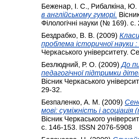
Беженар, І. С.
,
Рибалкіна, Ю. 
в англійському гуморі.
Вісник
Філологічні науки (№ 169). с.
Бездрабко, В. В.
(2009)
Класи
проблема історичної науки :
Черкаського університету. Сер
Безлюдний, Р. О.
(2009)
До п
педагогічної підтримки діт
Вісник Черкаського університе
29-32.
Безпаленко, А. М.
(2009)
Сенс
мові: суміжність і асоціаці
Вісник Черкаського університ
с. 146-153. ISSN 2076-5908