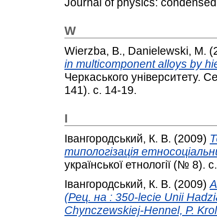
Journal of physics: condensed 
W
Wierzba, B.
,
Danielewski, M.
(
in multicomponent alloys by hie
Черкаського університету. Се
141). с. 14-19.
І
Івангородський, К. В.
(2009)
Т
типологізація етносоціальни
української етнології (№ 8). с
Івангородський, К. В.
(2009)
A
(Рец. на : 350-lecie Unii Hadzi
Chynczewskiej-Hennel, P. Krol