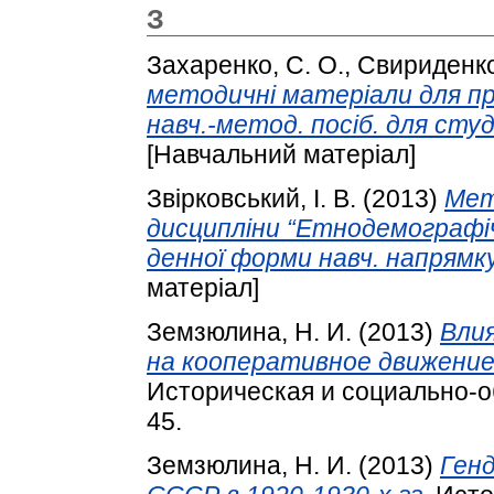
З
Захаренко, С. О.
,
Свириденко
методичні матеріали для пр
навч.-метод. посіб. для студ
[Навчальний матеріал]
Звірковський, І. В.
(2013)
Мет
дисципліни “Етнодемографічн
денної форми навч. напрямку
матеріал]
Земзюлина, Н. И.
(2013)
Вли
на кооперативное движение 
Историческая и социально-об
45.
Земзюлина, Н. И.
(2013)
Ген