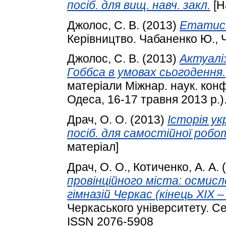
посіб. для вищ. навч. закл.
[Н
Джолос, С. В.
(2013)
Етатист
Керівництво. Чабаненко Ю., 
Джолос, С. В.
(2013)
Актуалі
Гоббса в умовах сьогодення.
матеріали Міжнар. наук. конф.
Одеса, 16-17 травня 2013 р.)., 
Драч, О. О.
(2013)
Історія ук
посіб. для самостійної робо
матеріал]
Драч, О. О.
,
Котиченко, А. А.
(
провінційного міста: осмис
гімназій Черкас (кінець ХІХ 
Черкаського університету. Сер
ISSN 2076-5908