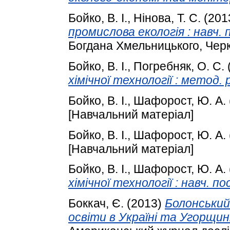
Бойко, В. І.
,
Нінова, Т. С.
(201
промислова екологія : навч. п
Богдана Хмельницького, Чер
Бойко, В. І.
,
Погребняк, О. С.
хімічної технології : метод. 
Бойко, В. І.
,
Шафорост, Ю. А.
[Навчальний матеріал]
Бойко, В. І.
,
Шафорост, Ю. А.
[Навчальний матеріал]
Бойко, В. І.
,
Шафорост, Ю. А.
хімічної технології : навч. пос
Боккач, Є.
(2013)
Болонський
освіти в Україні та Угорщині