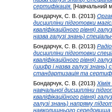
сертифікація.
[Навчальний м
Бондарчук, С. В.
(2013)
Орган
дисципліни підготовки магіс
кваліфікаційного рівня) галу
назва галузі знань) спеціальн
Бондарчук, С. В.
(2013)
Радіо
дисципліни підготовки спеці
кваліфікаційного рівня) галу
(шифр і назва галузі знань) 
стандартизація та сертифі
Бондарчук, С. В.
(2013)
Хімія
навчальної дисципліни підго
кваліфікаційного рівня) галуз
галузі знань) напряму підго
навколишнього середовища 