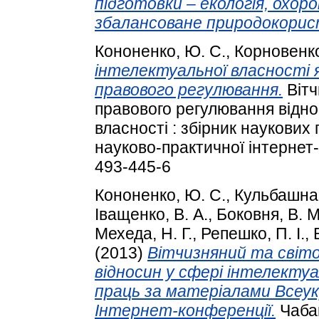
підготовки – екологія, охо
збалансоване природокорис
Кононенко, Ю. С.
,
Корновенко
інтелектуальної власності 
правового регулювання.
Вітч
правового регулювання відно
власності : збірник наукових
науково-практичної інтернет-
493-445-6
Кононенко, Ю. С.
,
Кульбашна,
Іващенко, В. А.
,
Боковня, В. М
Мехеда, Н. Г.
,
Репешко, П. І.
,
(2013)
Вітчизняний та світо
відносин у сфері інтелектуа
праць за матеріалами Всеук
Інтернет-конференції.
Чабан