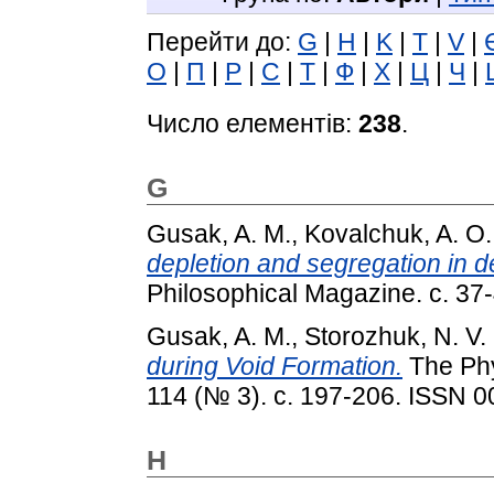
Перейти до:
G
|
H
|
K
|
T
|
V
|
О
|
П
|
Р
|
С
|
Т
|
Ф
|
Х
|
Ц
|
Ч
|
Число елементів:
238
.
G
Gusak, A. M.
,
Kovalchuk, A. O.
depletion and segregation in d
Philosophical Magazine. с. 37-
Gusak, A. M.
,
Storozhuk, N. V.
during Void Formation.
The Phy
114 (№ 3). с. 197-206. ISSN 
H