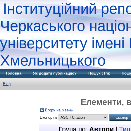
Інституційний реп
Черкаського націо
університету імені
Хмельницького
Головна
Як додати публікацію?
Пошук : Рік
Пошу
Вхід
Елементи, в
Вгору на рівень
Експорт в
Група по:
Автори
|
Тип