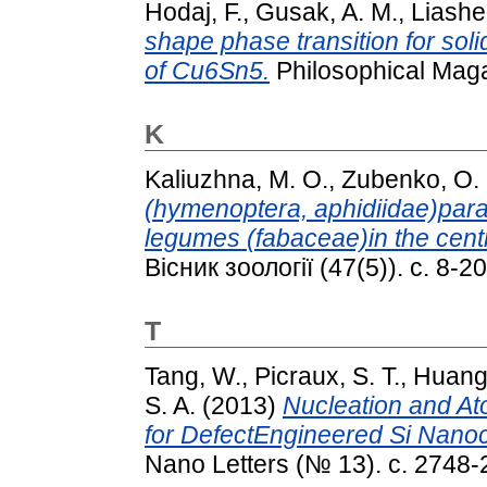
Hodaj, F.
,
Gusak, A. M.
,
Liashe
shape phase transition for solidi
of Cu6Sn5.
Philosophical Magaz
K
Kaliuzhna, M. O.
,
Zubenko, O.
(hymenoptera, aphidiidae)para
legumes (fabaceae)in the cent
Вісник зоології (47(5)). с. 8-20
T
Tang, W.
,
Picraux, S. T.
,
Huang,
S. A.
(2013)
Nucleation and Ato
for DefectEngineered Si Nano
Nano Letters (№ 13). с. 2748-