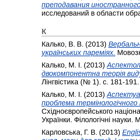
преподавания иностранного
исследований в области образ
К
Калько, В. В.
(2013)
Вербальн
українських пареміях.
Мовозна
Калько, М. І.
(2013)
Аспектоло
двокомпонентна теорія виду
Лінгвістика (№ 1). с. 181-191.
Калько, М. І.
(2013)
Аспектуал
проблема термінологічного 
Східноєвропейського націона
Українки. Філологічні науки. 
Карловська, Г. В.
(2013)
Engli