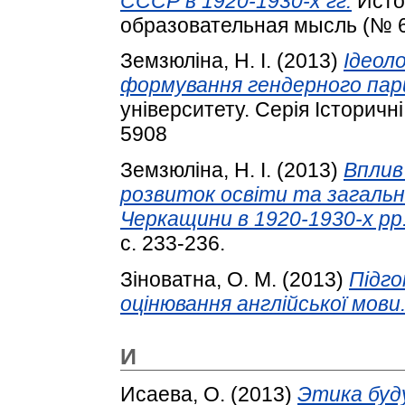
СССР в 1920-1930-х гг.
Исто
образовательная мысль (№ 6)
Земзюліна, Н. І.
(2013)
Ідеоло
формування гендерного пар
університету. Серія Історичні
5908
Земзюліна, Н. І.
(2013)
Вплив
розвиток освіти та загальн
Черкащини в 1920-1930-х рр
с. 233-236.
Зіноватна, О. М.
(2013)
Підго
оцінювання англійської мови
И
Исаева, О.
(2013)
Этика буд