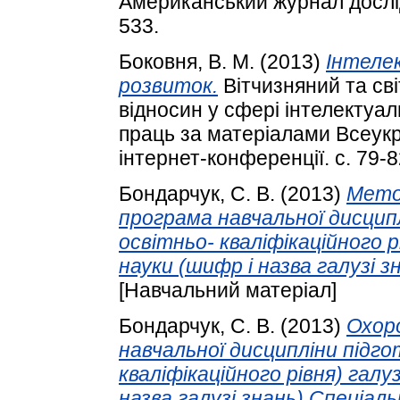
Американський журнал дослідже
533.
Боковня, В. М.
(2013)
Інтеле
розвиток.
Вітчизняний та св
відносин у сфері інтелектуал
праць за матеріалами Всеукр
інтернет-конференції. с. 79-
Бондарчук, С. В.
(2013)
Метод
програма навчальної дисципл
освітньо- кваліфікаційного р
науки (шифр і назва галузі з
[Навчальний матеріал]
Бондарчук, С. В.
(2013)
Охоро
навчальної дисципліни підго
кваліфікаційного рівня) галуз
назва галузі знань) Спеціал