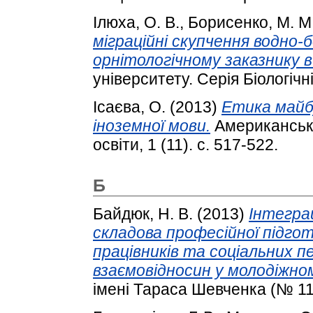
Ілюха, О. В.
,
Борисенко, М. М
міграційні скупчення водно-
орнітологічному заказнику в
університету. Серія Біологічні
Ісаєва, О.
(2013)
Етика майбу
іноземної мови.
Американськи
освіти, 1 (11). с. 517-522.
Б
Байдюк, Н. В.
(2013)
Інтеграц
складова професійної підго
працівників та соціальних пе
взаємовідносин у молодіжном
імені Тараса Шевченка (№ 11)