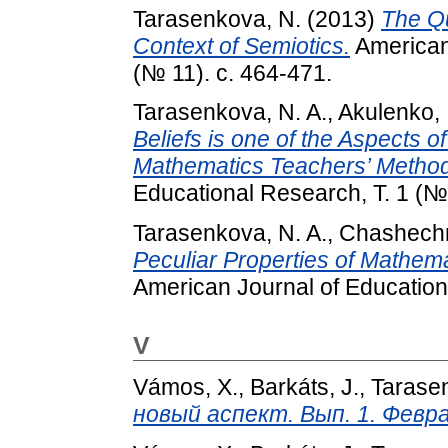
Tarasenkova, N.
(2013)
The Qu
Context of Semiotics.
American 
(№ 11). с. 464-471.
Tarasenkova, N. A.
,
Akulenko, I
Beliefs is one of the Aspects
Mathematics Teachers’ Methodi
Educational Research, Т. 1 (№ 
Tarasenkova, N. A.
,
Chashechn
Peculiar Properties of Mathema
American Journal of Educationa
V
Vámos, X.
,
Barkáts, J.
,
Tarase
новый аспект. Вып. 1. Февра