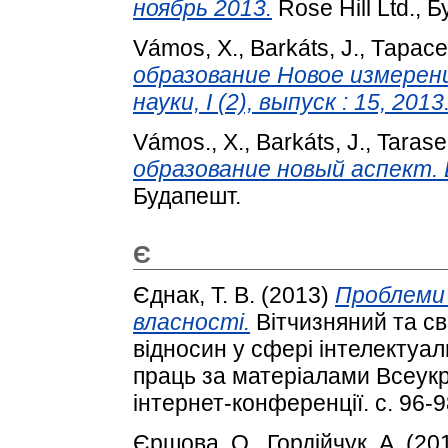
ноябрь 2013.
Rose Hill Ltd., 
Vámos, X.
,
Barkáts, J.
,
Тарасе
образование Новое измерен
науки, I (2), выпуск : 15, 2013
Vámos., X.
,
Barkáts, J.
,
Tarase
образование новый аспект. 
Будапешт.
Є
Єднак, Т. В.
(2013)
Проблеми 
власності.
Вітчизняний та св
відносин у сфері інтелектуал
праць за матеріалами Всеукр
інтернет-конференції. с. 96-
Єршова, О.
,
Гордійчук, А.
(20