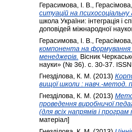
Герасимова, І. В.
,
Герасімова,
ситуацій на психосоціальну
школа України: інтеграція і с
доповідей міжнародної науков
Герасимова, І. В.
,
Герасімова,
компонента на формування 
менеджерів.
Вісник Черкасько
науки» (№ 36). с. 30-37. ISS
Гнезділова, К. М.
(2013)
Корп
вищої школи : навч.-метод. п
Гнезділова, К. М.
(2013)
Метод
проведення виробничої педа
(для всіх напрямів і програм
матеріал]
Гнезділова, К. М.
(2013)
Цінн