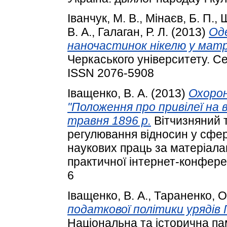
Іванчук, М. В.
,
Мінаєв, Б. П.
,
Ш
В. А.
,
Галаган, Р. Л.
(2013)
Од
наночастинок нікелю у матр
Черкаського університету. Сер
ISSN 2076-5908
Іващенко, В. А.
(2013)
Охорон
"Положення про привілеї на в
травня 1896 р.
Вітчизняний т
регулювання відносин у сфері
наукових праць за матеріала
практичної інтернет-конферен
6
Іващенко, В. А.
,
Тараненко, О
податкової політики урядів
Національна та історична пам