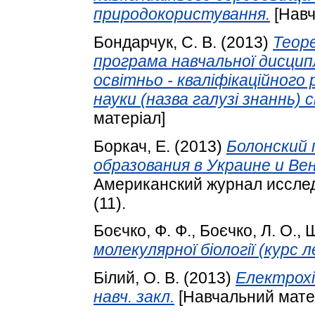
природокористування.
[Навч
Бондарчук, С. В.
(2013)
Теоре
програма навчальної дисципл
освітньо - кваліфікаційного 
науки (назва галузі знаннь) с
матеріал]
Боркач, Е.
(2013)
Болонский 
образования в Украине и Ве
Американский журнал исслед
(11).
Боєчко, Ф. Ф.
,
Боєчко, Л. О.
,
Ш
молекулярної біології (курс л
Білий, О. В.
(2013)
Електрохім
навч. закл.
[Навчальний мате