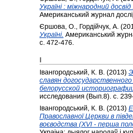
Україні : міжнародний досвід
Американський журнал дослідж
Єршова, О.
,
Гордійчук, А.
(20
Україні.
Американський журнал 
с. 472-476.
І
Івангородський, К. В.
(2013)
Э
славян догосударственного
белорусской историографии
исследования (Вып.8). с. 239
Івангородський, К. В.
(2013)
Е
Православної Церкви в півд
воєводства (XVI - перша поло
Украіна: дыялог народаў і кул