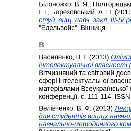
Білоножко, В. Я.
,
Полторецьки
І. І.
,
Березовський, А. П.
(201
студ. вищ. навч. закл. ІІІ-IV 
"Едельвейс", Вінниця.
В
Василенко, В. І.
(2013)
Олімпі
інтелектуальної власності (н
Вітчизняний та світовий досв
сфері інтелектуальної власно
матеріалами Всеукраїнської 
конференції. с. 111-114. ISS
Велівченко, В. Ф.
(2013)
Лекці
для студентів вищих навчал
навчально-методичного ком