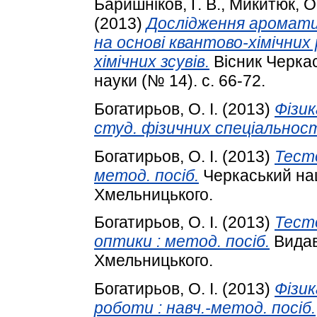
Баришніков, Г. В.
,
Микитюк, О
(2013)
Дослідження ароматич
на основі квантово-хімічних
хімічних зсувів.
Вісник Черкас
науки (№ 14). с. 66-72.
Богатирьов, О. І.
(2013)
Фізик
студ. фізичних спеціальнос
Богатирьов, О. І.
(2013)
Тесто
метод. посіб.
Черкаський нац
Хмельницького.
Богатирьов, О. І.
(2013)
Тесто
оптики : метод. посіб.
Видав
Хмельницького.
Богатирьов, О. І.
(2013)
Фізик
роботи : навч.-метод. посіб.