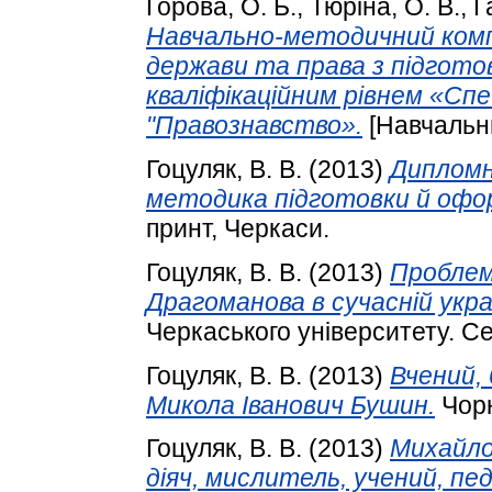
Горова, О. Б.
,
Тюріна, О. В.
,
Г
Навчально-методичний компл
держави та права з підготов
кваліфікаційним рівнем «Сп
"Правознавство».
[Навчальн
Гоцуляк, В. В.
(2013)
Дипломн
методика підготовки й офор
принт, Черкаси.
Гоцуляк, В. В.
(2013)
Проблема
Драгоманова в сучасній украї
Черкаського університету. Сер
Гоцуляк, В. В.
(2013)
Вчений, 
Микола Іванович Бушин.
Чорн
Гоцуляк, В. В.
(2013)
Михайло
діяч, мислитель, учений, пед