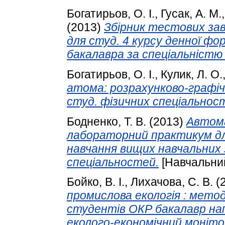
Богатирьов, О. І.
,
Гусак, А. М.
(2013)
Збірник тестових завд
для студ. 4 курсу денної ф
бакалавра за спеціальністю 
Богатирьов, О. І.
,
Кулик, Л. О.
атома: розрахунково-графічн
студ. фізичних спеціальнос
Бодненко, Т. В.
(2013)
Автома
лабораторний практикум дл
навчання вищих навчальних 
спеціальностей.
[Навчальний
Бойко, В. І.
,
Лихачова, С. В.
(
промислова екологія : метод
студентів ОКР бакалавр на
еколого-економічний моніто