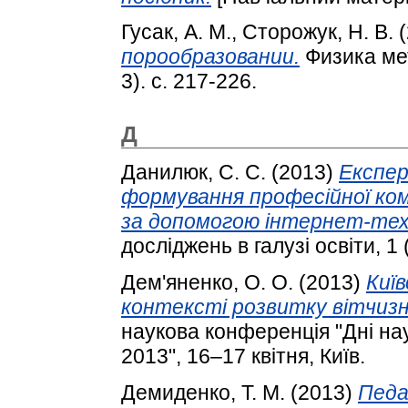
Гусак, А. М.
,
Сторожук, Н. В.
(
порообразовании.
Физика ме
3). с. 217-226.
Д
Данилюк, С. С.
(2013)
Експе
формування професійної ко
за допомогою інтернет-тех
досліджень в галузі освіти, 1 
Дем'яненко, О. О.
(2013)
Киї
контексті розвитку вітчизня
наукова конференція "Дні на
2013", 16–17 квітня, Київ.
Демиденко, Т. М.
(2013)
Педа