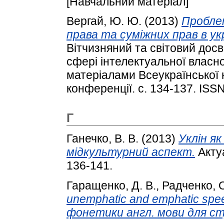
[Навчальний матеріал]
Вергай, Ю. Ю.
(2013)
Проблем
права та суміжних прав в у
Вітчизняний та світовий досв
сфері інтелектуальної власно
матеріалами Всеукраїнської 
конференції. с. 134-137. ISS
Г
Ганечко, В. В.
(2013)
Уклін я
мідкультурний аспект.
Актуа
136-141.
Гаращенко, Д. В.
,
Радченко, 
unemphatic and emphatic spee
фонетики англ. мови для сту