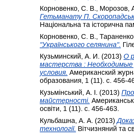
Корновенко, С. В.
,
Морозов, А
Гетьманату П. Скоропадськог
Національна та історична пам
Корновенко, С. В.
,
Тараненко,
"Українського селянина".
Гіле
Кузьминский, А. И.
(2013)
О 
мастерства : Необходимые 
условия.
Американский журна
образования, 1 (11). с. 456-4
Кузьмінський, А. І.
(2013)
Про
майстерності.
Американськи
освіти, 1 (11). с. 456-463.
Кульбашна, А. А.
(2013)
Дока
технології.
Вітчизняний та св