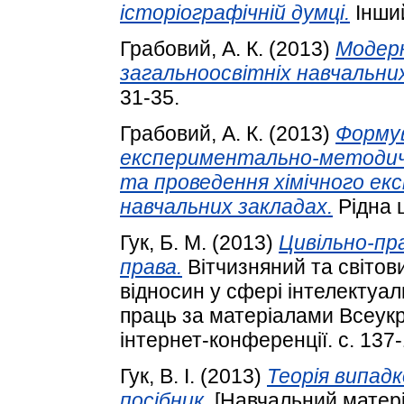
історіографічній думці.
Інший
Грабовий, А. К.
(2013)
Модерн
загальноосвітніх навчальни
31-35.
Грабовий, А. К.
(2013)
Формув
експериментально-методичн
та проведення хімічного ек
навчальних закладах.
Рідна ш
Гук, Б. М.
(2013)
Цивільно-пр
права.
Вітчизняний та світов
відносин у сфері інтелектуал
праць за матеріалами Всеукр
інтернет-конференції. с. 137
Гук, В. І.
(2013)
Теорія випадк
посібник.
[Навчальний матері