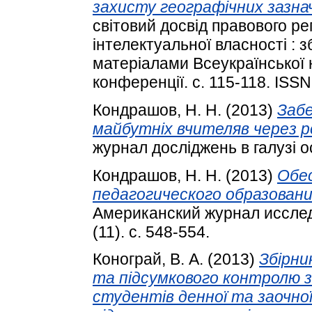
захисту географічних зазнач
світовий досвід правового р
інтелектуальної власності : 
матеріалами Всеукраїнської 
конференції. с. 115-118. ISS
Кондрашов, Н. Н.
(2013)
Забе
майбутніх вчителяв через р
журнал досліджень в галузі осв
Кондрашов, Н. Н.
(2013)
Обе
педагогического образован
Американский журнал исслед
(11). с. 548-554.
Конограй, В. А.
(2013)
Збірни
та підсумкового контролю з
студентів денної та заочно