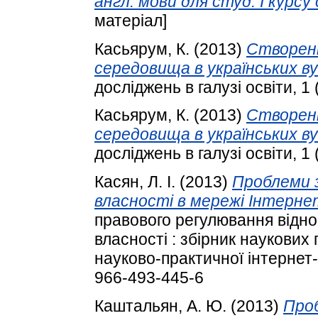
англ. мови для студ. I курсу с
матеріал]
Касьярум, К.
(2013)
Створен
середовища в українських ву
досліджень в галузі освіти, 1 (
Касьярум, К.
(2013)
Створен
середовища в українських ву
досліджень в галузі освіти, 1 (
Касян, Л. І.
(2013)
Проблеми 
власності в мережі Інтерне
правового регулювання відно
власності : збірник наукових
науково-практичної інтернет-
966-493-445-6
Каштальян, А. Ю.
(2013)
Проб