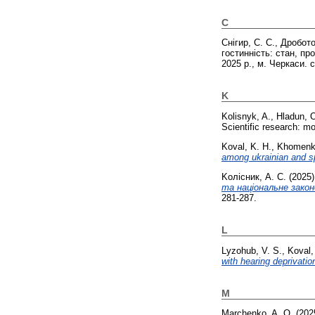
C
Cнігир, С. С.
,
Дробото
гостинність: стан, п
2025 р., м. Черкаси. с
K
Kolisnyk, A.
,
Hladun, 
Scientific research: m
Koval, K. H.
,
Khomenk
among ukrainian and s
Koлісник, A. С.
(2025
та національне закон
281-287.
L
Lyzohub, V. S.
,
Koval,
with hearing deprivatio
M
Marchenko, A. O.
(202