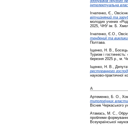
здобувачів другого (
інтелектуальна влас
Ігнатенко, Є.
,
Овсієнк
вітчизняний та заруб
молодих учених «Родз
2025, ЧНУ ім. Б. Хме
Ігнатенко, Є.О.
,
Овсіє
тенденції та виклики
Полтава.
Іщенко, Н. В.
,
Босецьк
Туризм і гостинність:
березня 2025 р., м. Че
Іщенко, Н. В.
,
Депутат
ресторанного господ
науково-практичної ко
А
Артеменко, Б. О.
,
Хом
типологічних власти
Вісник Черкаського ун
Атамась, М. С.
,
Обру
проблеми формування 
Всеукраїнської науков