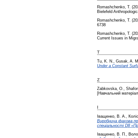
Romashchenko, T.
(20
Bielefeld Anthropolog
Romashchenko, T.
(20
6738
Romashchenko, T.
(20
Current Issues in Migr
T
Tu, K. N.
,
Gusak, A. M
Under a Constant Surf
Z
Zabkovska, O.
,
Shafor
[Навчальний матеріал
І
Іващенко, В. А.
,
Коліс
Виробнича фахова пра
спеціальності D8 «П
Іващенко, В. П.
,
Воло