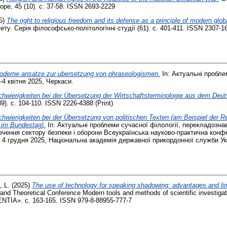
rope, 45 (10). с. 37-58. ISSN 2693-2229
5)
The right to religious freedom and its defense as a principle of modern globa
ету. Серія філософсько-політологічні студії (61). с. 401-411. ISSN 2307-16
oderne ansatze zur ubersetzung von phraseologismen.
In: Актуальні пробле
4 квітня 2025, Черкаси.
chwierigkeiten bei der Übersetzung der Wirtschaftsterminologie aus dem Deut
). с. 104-110. ISSN 2226-4388 (Print)
chwierigkeiten bei der Übersetzung von politischen Texten (am Beispiel der 
 im Bundestag).
In: Актуальні проблеми сучасної філології, перекладозна
печення сектору безпеки і оборони Всеукраїнська науково-практична конф
4 грудня 2025, Національна академія державної прикордонної служби Ук
 L.
(2025)
The use of technology for speaking shadowing: advantages and lim
c and Theoretical Conference Modern tools and methods of scientific investigati
IENTIA». с. 163-165. ISSN 979-8-88955-777-7