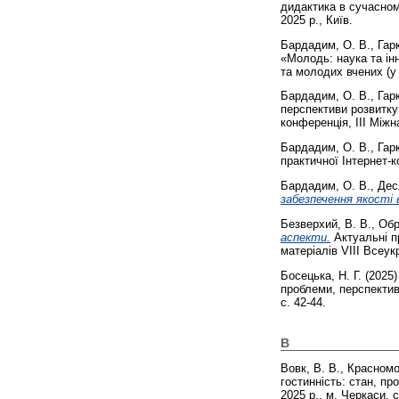
дидактика в сучасному
2025 р., Київ.
Бардадим, О. В.
,
Гар
«Молодь: наука та інн
та молодих вчених (у 
Бардадим, О. В.
,
Гар
перспективи розвитку
конференція, ІІІ Між
Бардадим, О. В.
,
Гар
практичної Інтернет-к
Бардадим, О. В.
,
Дес
забезпечення якості 
Безверхий, В. В.
,
Обр
аспекти.
Актуальні п
матеріалів VІІI Всеук
Босецька, Н. Г.
(2025
проблеми, перспектив
с. 42-44.
В
Вовк, В. В.
,
Красномо
гостинність: стан, п
2025 р., м. Черкаси. с