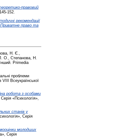
теоретико-правовий
145-152.
тодичні рекомендації
 «Приватне право та
ова, Н. Є.
,
Л. О.
,
Степанова, Н.
Інший. Primedia
альні проблеми
 VІІI Всеукраїнської
йна робота з особами
 Серія «Психологія»,
льних станів у
сихологія», Серія
мооцінки молодших
а», Серія