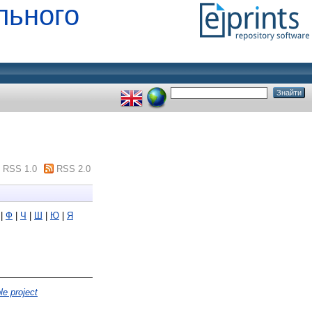
льного
RSS 1.0
RSS 2.0
|
Ф
|
Ч
|
Ш
|
Ю
|
Я
le project