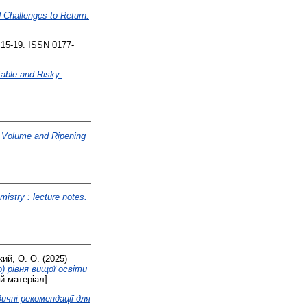
 Challenges to Return.
. 15-19. ISSN 0177-
able and Risky.
 Volume and Ripening
istry : lecture notes.
кий, О. О.
(2025)
) рівня вищої освіти
й матеріал]
чні рекомендації для