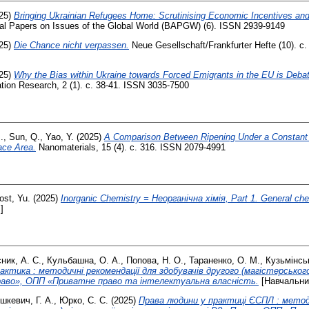
25)
Bringing Ukrainian Refugees Home: Scrutinising Economic Incentives and
ical Papers on Issues of the Global World (BAPGW) (6). ISSN 2939-9149
25)
Die Chance nicht verpassen.
Neue Gesellschaft/Frankfurter Hefte (10). с
25)
Why the Bias within Ukraine towards Forced Emigrants in the EU is Debat
ation Research, 2 (1). с. 38-41. ISSN 3035-7500
.
,
Sun, Q.
,
Yao, Y.
(2025)
A Comparison Between Ripening Under a Constant
ace Area.
Nanomaterials, 15 (4). с. 316. ISSN 2079-4991
ost, Yu.
(2025)
Inorganic Chemistry = Неорганічна хімія, Part 1. General chem
]
ник, А. С.
,
Кульбашна, О. А.
,
Попова, Н. О.
,
Тараненко, О. М.
,
Кузьмінсь
ктика : методичні рекомендації для здобувачів другого (магістерського
раво», ОПП «Приватне право та інтелектуальна власність.
[Навчальни
шкевич, Г. А.
,
Юрко, С. С.
(2025)
Права людини у практиці ЄСПЛ : методи