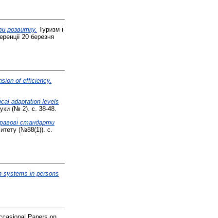
ви розвитку.
Туризм і
еренції 20 березня
nsion of efficiency.
cal adaptation levels
ки (№ 2). с. 38-48.
правові стандарти
тету (№88(1)). с.
in systems in persons
casional Papers on