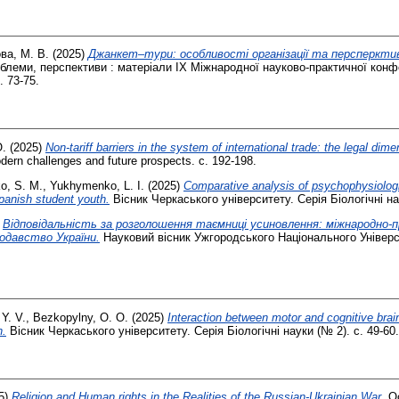
ва, М. В.
(2025)
Джанкет–тури: особливості організації та персперкти
роблеми, перспективи : матеріали ІХ Міжнародної науково-практичної конф
. 73-75.
O.
(2025)
Non-tariff barriers in the system of international trade: the legal dime
odern challenges and future prospects. с. 192-198.
o, S. M.
,
Yukhymenko, L. I.
(2025)
Comparative analysis of psychophysiologi
panish student youth.
Вісник Черкаського університету. Серія Біологічні нау
)
Відповідальність за розголошення таємниці усиновлення: міжнародно-
одавство України.
Науковий вісник Ужгородського Національного Універси
 Y. V.
,
Bezkopylny, O. O.
(2025)
Interaction between motor and cognitive bra
n.
Вісник Черкаського університету. Серія Біологічні науки (№ 2). с. 49-60.
5)
Religion and Human rights in the Realities of the Russian-Ukrainian War.
Oc