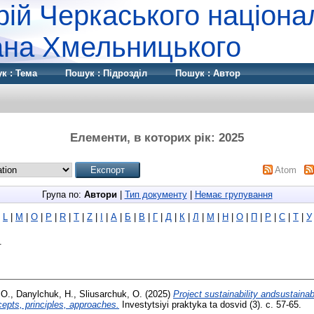
рій Черкаського націона
дана Хмельницького
к : Тема
Пошук : Підрозділ
Пошук : Автор
Елементи, в которих рік: 2025
Atom
Група по:
Автори
|
Тип документу
|
Немає групування
|
L
|
M
|
O
|
P
|
R
|
T
|
Z
|
І
|
А
|
Б
|
В
|
Г
|
Д
|
К
|
Л
|
М
|
Н
|
О
|
П
|
Р
|
С
|
Т
|
У
.
 O.
,
Danylchuk, H.
,
Sliusarchuk, O.
(2025)
Project sustainability andsustainab
pts, principles, approaches.
Investytsiyi praktyka ta dosvid (3). с. 57-65.