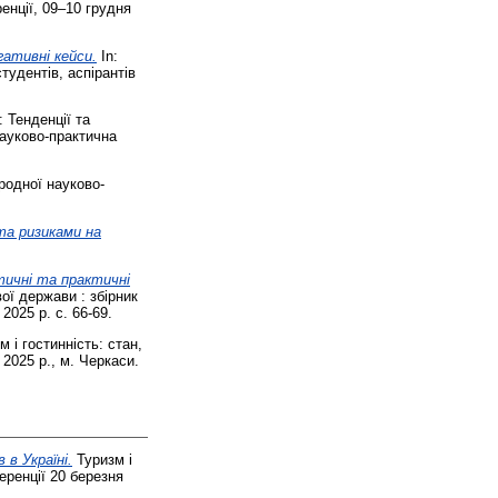
енції, 09–10 грудня
ативні кейси.
In:
тудентів, аспірантів
: Тенденції та
науково-практична
родної науково-
та ризиками на
тичні та практичні
ї держави : збірник
2025 р. с. 66-69.
 і гостинність: стан,
2025 р., м. Черкаси.
 в Україні.
Туризм і
еренції 20 березня