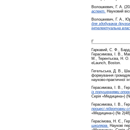
Волошкевич, Г. А.
(20
аспект.
Науковий вісн
Волошкевич, Г. А.
,
Юр
для здобувачів друго
інтелектуальна влас
Г
Гаркавий, С. Ф.
,
Бард
Герасимова, І. В.
,
Маг
М.
,
Терентьєва, Н. О.
eLaunch, Boston.
Гегельська, Д. В.
,
Шап
формування громадянс
науково-практичної ін
Герасимова, І. В.
,
Гер
із порушеннями опор
Серія «Медицина») (№ 
Герасимова, І. В.
,
Гер
процесі підготовки с
«Медицина») (№ 2(48).
Герасімова, Н. Є.
,
Гер
школярів.
Наукові пер
«Медицина», Серія «П