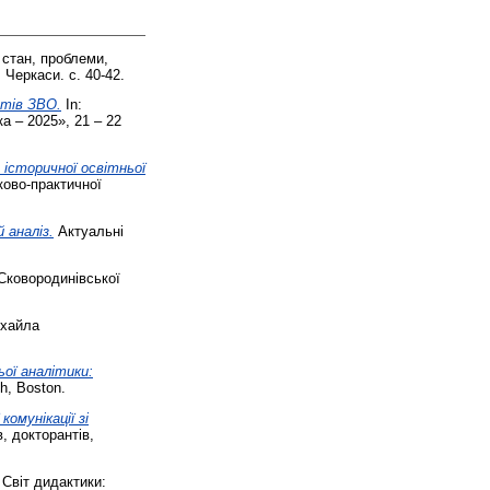
 стан, проблеми,
 Черкаси. с. 40-42.
нтів ЗВО.
In:
а – 2025», 21 ‒ 22
 історичної освітньої
ково-практичної
 аналіз.
Актуальні
Сковородинівської
ихайла
ої аналітики:
h, Boston.
омунікації зі
, докторантів,
 Світ дидактики: