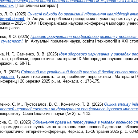
магістерського) рівня вищої освіти спеціальності D8 «Право» ОПП «Пр
ність».
[Навчальний матеріал]
о, Л. О.
(2025)
Сучасні підходи до організації підвищення кваліфікації вчи
іжний досвід.
In: Актуальні проблеми природничих і гуманітарних наук у
инка – 2025»: XXVІІ Всеукраїнська наукова конференція молодих учених
льницького.
нко, Л.О.
(2025)
Правове регулювання професійного розвитку педагогів-ф
 сучасності.
In: Актуальні проблеми науки, освіти і технологій в XXI стол
а, Н. Г.
,
Савченко, В. В.
(2025)
Ідея здорового харчування у закладах рес
 стан, проблеми, перспективи : матеріали ІХ Міжнародної науково-практич
ркаси.. с. 68-71.
, Л.
(2025)
Світовий та український досвід реалізації безбар’єрного про
арства.
Туризм і гостинність: стан, проблеми, перспективи : Матеріали 
нференції 20 березня 2025 р., м. Черкаси. с. 173-175.
енко, С. М.
,
Пустовалов, В. О.
,
Кожемяко, Т. В.
(2025)
Оцінка впливу інд
востей нервової системи на формування спеціального ігрового мисленн
іверситету. Серія Біологічні науки (№ 2). с. 4-13.
сна, С. Ю.
(2025)
Обмеження права на пересування в умовах воєнного с
громадянського суспільства та становлення правової держави : збірник 
о-практичної інтернет-конференції, Черкаси, 15-16 травня 2025 р. с. 63-6