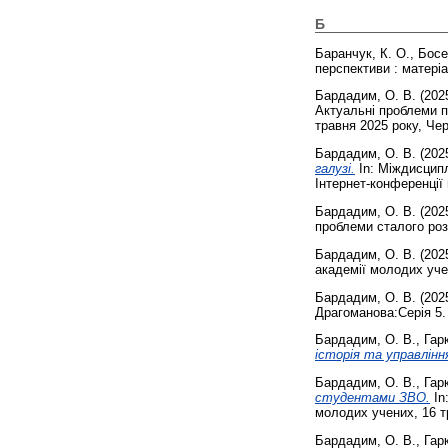
Б
Баранчук, К. О.
,
Босе
перспективи : матеріа
Бардадим, О. В.
(202
Актуальні проблеми п
травня 2025 року, Че
Бардадим, О. В.
(202
галузі.
In: Міждисципл
Інтернет-конференції 
Бардадим, О. В.
(202
проблеми сталого розви
Бардадим, О. В.
(202
академії молодих учен
Бардадим, О. В.
(202
Драгоманова:Серія 5. П
Бардадим, О. В.
,
Гар
історія та управлінн
Бардадим, О. В.
,
Гар
студентами ЗВО.
In
молодих учених, 16 т
Бардадим, О. В.
,
Гар