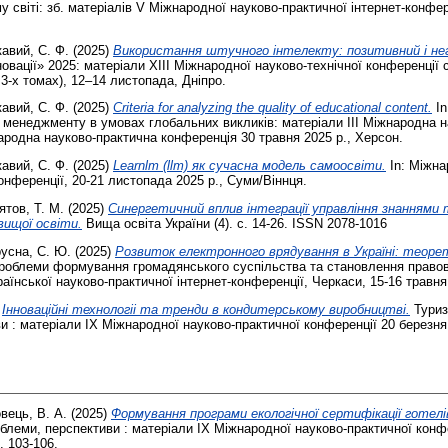
 світі: зб. матеріалів V Міжнародної науково-практичної інтернет-конфер
кавий, С. Ф.
(2025)
Використання штучного інтелекту: позитивний і нег
овації» 2025: матеріали XIІІ Міжнародної науково-технічної конференції с
3-х томах), 12–14 листопада, Дніпро.
кавий, С. Ф.
(2025)
Criteria for analyzing the quality of educational content.
In
 менеджменту в умовах глобальних викликів: матеріали ІІІ Міжнародна 
народна науково-практична конференція 30 травня 2025 р., Херсон.
кавий, С. Ф.
(2025)
Learnlm (llm) як сучасна модель самоосвіти.
In: Міжна
онференції, 20-21 листопада 2025 р., Суми/Віннця.
ятов, Т. М.
(2025)
Синергетичний вплив інтеграції управління знаннями 
вищої освіти.
Вища освіта України (4). с. 14-26. ISSN 2078-1016
усна, С. Ю.
(2025)
Розвиток електронного врядування в Україні: теоре
роблеми формування громадянського суспільства та становлення правово
раїнської науково-практичної інтернет-конференції, Черкаси, 15-16 травня 
)
Інноваційні технологіі та тренди в кондитерському виробництві.
Туризм
и : матеріали ІХ Міжнародної науково-практичної конференції 20 березня 
вець, В. А.
(2025)
Формування програми екологічної сертифікації готелів
роблеми, перспективи : матеріали ІХ Міжнародної науково-практичної конф
. 103-106.