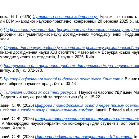
цька, Н. Г.
(2025)
Сутність і розвиток кейтерингу.
Туризм і гостинність:
ли ІХ Міжнародної науково-практичної конференції 20 березня 2025 р., м.
5)
Цифрові інструменти для формування академічного письма у студе
риродничих і гуманітарних науку дослідженнях молодих учених «Родзинк
ркаси.
5)
Сервіси для пошуку родоводу у контексті розвитку громадянської та
інарні дослідження науки ХХІ століття : матеріали V Всеукраїнської нау
молодих учених та студентів, 1 грудня 2025, Київ.
5)
Інструменти для вирішення проблем для артменеджера: порівняльний
тку, 2 (9). с. 372-378.
5)
Критерії оцінювання якості цифрового освітнього Контенту.
Вісник 
их: збірник наукових праць (3). с. 33-48.
5)
Типологія цифрових освітніх ресурсів.
Науковий часопис УДУ імені М
едагогічні науки: реалії та перспективи (6). с. 15-22.
кавий, С. Ф.
(2025)
Цифрова трансформація освіти через призму освітнь
я якістю в глобальному й національному вимірах.
Інший. Primedia eLaunc
кавий, С. Ф.
(2025)
Інтерактивні презентації як інструмент ефективної к
: V Міжнародної науково-практичної конференції для студентів, аспірантів
равня, Харків.
кавий, С. Ф.
(2025)
Цифрова дидактика та використання ШІ в освіті.
In: