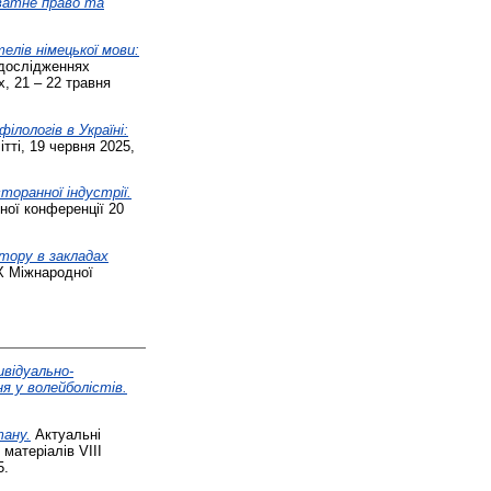
иватне право та
телів німецької мови:
 дослідженнях
, 21 ‒ 22 травня
ілологів в Україні:
ітті, 19 червня 2025,
торанної індустрії.
ної конференції 20
стору в закладах
ІХ Міжнародної
ивідуально-
я у волейболістів.
тану.
Актуальні
матеріалів VІІI
5.