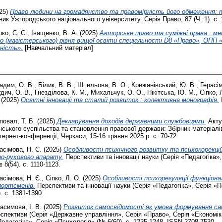
25)
Право людини на громадянство та правомірність його обмеження: 
ик Ужгородського національного університету. Серія Право, 87 (Ч. 1). с. 
ко, С. С.
,
Іващенко, В. А.
(2025)
Авторське право та суміжні права : ме
го (магістерського) рівня вищої освіти спеціальності D8 «Право», ОПП
ність».
[Навчальний матеріал]
адим, О. В.
,
Білик, В. В.
,
Шпильова, В. О.
,
Крижанівський, Ю. В.
,
Герасім
дич, О. В.
,
Гнезділова, К. М.
,
Михальчук, О. О.
,
Нікітська, Ю. М.
,
Сіпко, 
(2025)
Освітні інновації та сталий розвиток : колективна монографія.
овал, Т. Б.
(2025)
Декларування доходів державними службовцями.
Акту
ького суспільства та становлення правової держави: Збірник матеріалів
тернет-конференції, Черкаси, 15-16 травня 2025 р. с. 70-72.
асімова, Н. Є.
(2025)
Особливості психічного розвитку та психокорекці
но-рухового апарату.
Перспективи та інновації науки (Серія «Педагогіка»,
8(54). с. 1110-1123.
асімова, Н. Є.
,
Сіпко, Л. О.
(2025)
Особливості психорегуляції функціона
портсменів.
Перспективи та інновації науки (Серія «Педагогіка», Серія «П
 с. 1381-1390.
асимова, І. В.
(2025)
Розвиток самосвідомості як умова формування са
спективи (Серія «Державне управління», Серія «Право», Серія «Економік
едагогіка», Серія «Психологія» (№ 6(60). с. 1235-1248. ISSN 2708-7530