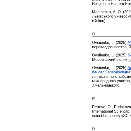
Religion in Eastern Eu
Marchenko, A. O.
(202
Львівського університ
(Online)
O
Ovsiienko, L.
(2025)
M
перекладознавства, 3-
Ovsiienko, L.
(2025)
S
Мовознавчий вісник (39
Ovsiienko, L.
(2025)
S
bei der Generaldebatte
лінгвістичного забез
міжнародною участю, 
Хмельницького.
P
Petrova, O.
,
Rudakova,
International Scientifi
scientific papers «SC
R