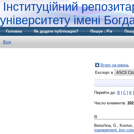
Інституційний репозита
університету імені Бог
Головна
Як додати публікацію?
Пошук : Рік
Пошу
Вхід
Вгору на рівень
Експорт в
Перейти до:
B
|
C
|
K
Число елементів:
202
B
Berezhna, G.
,
Kovtun,
management: key conce