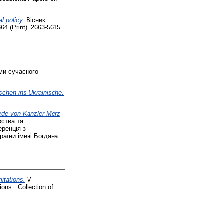
l policy.
Вісник
64 (Print), 2663-5615
ми сучасного
schen ins Ukrainische.
Rede von Kanzler Merz
вства та
еренція з
раїни імені Богдана
itations.
V
ons : Collection of