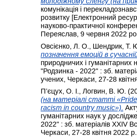
молодіжному сленгу (на прик
комунікація і перекладознавс
розвитку [Електронний ресур
науково-практичної конференц
Переяслав, 9 червня 2022 рок
Овсієнко, Л. О.
,
Шендрик, Т. 
позначення емоцій в сучасній
природничих і гуманітарних 
"Родзинка - 2022" : зб. мате
учених, Черкаси, 27-28 квітня
П’єцух, О. І.
,
Логвин, В. Ю.
(2
(на матеріалі статті «Pride,
racism in country music»).
Акт
гуманітарних наук у дослідж
2022" : зб. матеріалів XXIV 
Черкаси, 27-28 квітня 2022 р.