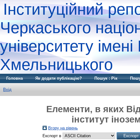
Інституційний реп
Черкаського націо
університету імені
Хмельницького
Головна
Як додати публікацію?
Пошук : Рік
Пошу
Вхід
Елементи, в яких Ві
інститут інозем
Вгору на рівень
Експорт в