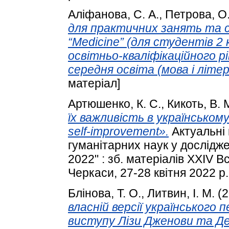
Аліфанова, С. А.
,
Петрова, О.
для практичних занять та 
“Medicine” (для студентів 2
освітньо-кваліфікаційного р
середня освіта (мова і літер
матеріал]
Артюшенко, К. С.
,
Кикоть, В. 
їх важливість в українськом
self-improvement».
Актуальні 
гуманітарних наук у дослідж
2022" : зб. матеріалів XXIV 
Черкаси, 27-28 квітня 2022 р.
Блінова, Т. О.
,
Литвин, І. М.
(2
власній версії українського
виступу Лізи Дженови та Де