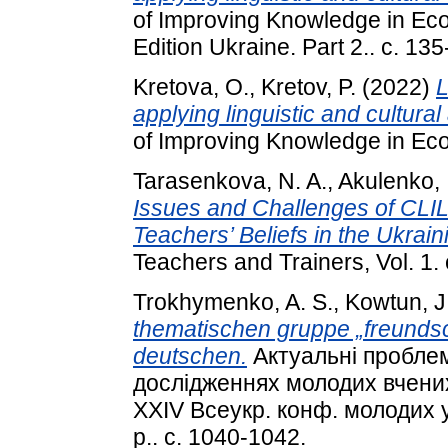
of Improving Knowledge in Ec
Edition Ukraine. Part 2.. с. 135
Kretova, O.
,
Kretov, P.
(2022)
L
applying linguistic and cultura
of Improving Knowledge in Eco
Tarasenkova, N. A.
,
Akulenko, I
Issues and Challenges of CLIL
Teachers’ Beliefs in the Ukrain
Teachers and Trainers, Vol. 1.
Trokhymenko, A. S.
,
Kowtun, J.
thematischen gruppe „freundsc
deutschen.
Актуальні проблем
дослідженнях молодих вчених 
XXIV Всеукр. конф. молодих у
р.. с. 1040-1042.