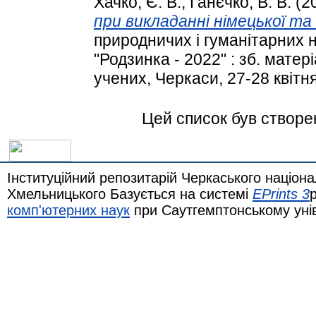
Хачко, Є. В.
,
Ганєчко, В. В.
(2
при викладанні німецької та 
природничих і гуманітарних 
"Родзинка - 2022" : зб. мате
учених, Черкаси, 27-28 квітня
Цей список був створ
Інституційний репозитарій Черкаського націона
Хмельницького Базується на системі
EPrints 3
комп'ютерних наук
при Саутгемптонському уні