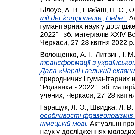
Білоус, А. В.
,
Шабаш, Н. С.
,
О
mit der komponente „Liebe“.
Ак
гуманітарних наук у дослідж
2022" : зб. матеріалів XXIV 
Черкаси, 27-28 квітня 2022 р.
Волощенко, А. І.
,
Литвин, І. М
трансформації в українсько
Дала «Чарлі і великий склян
природничих і гуманітарних 
"Родзинка - 2022" : зб. мате
учених, Черкаси, 27-28 квітня
Гаращук, Л. О.
,
Швидка, Л. В.
особливості фразеологізмів 
німецькій мові.
Актуальні про
наук у дослідженнях молодих 