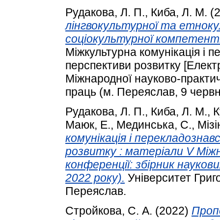
Рудакова, Л. П.
,
Киба, Л. М.
(
лінгвокультурної та етнок
соціокультурної компетентн
Міжкультурна комунікація і п
перспективи розвитку [Елект
Міжнародної науково-практич
праць (м. Переяслав, 9 червн
Рудакова, Л. П.
,
Киба, Л. М.
,
К
Маюк, Е.
,
Мединська, С.
,
Мізін
комунікація і перекладозна
розвитку : матеріали V Між
конференції: збірник наукови
2022 року).
Університет Григ
Переяслав.
Стройкова, С. А.
(2022)
Проп