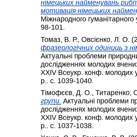
німецьких найменувань риб
мотивація німецьких наймен
Міжнародного гуманітарного ун
98-101.
Томаз, В. Р.
,
Овсієнко, Л. О.
(
фразеологічних одиниць з нім
Актуальні проблеми природни
дослідженнях молодих вчених 
XXIV Всеукр. конф. молодих у
р.. с. 1039-1040.
Тімофєєв, Д. О.
,
Титаренко, О.
групи.
Актуальні проблеми пр
дослідженнях молодих вчених 
XXIV Всеукр. конф. молодих у
р.. с. 1037-1038.