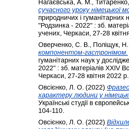
Нагаєвська, А. М.
,
Титаренко, 
сучасного уроку німецької м
природничих і гуманітарних 
"Родзинка - 2022" : зб. мате
учених, Черкаси, 27-28 квітня
Оверченко, С. В.
,
Поліщук, Н.
компонентом-гастронімом.
гуманітарних наук у дослідж
2022" : зб. матеріалів XXIV 
Черкаси, 27-28 квітня 2022 р.
Овсієнко, Л. О.
(2022)
Фразео
характеру людини у німець
Українські студії в європейськ
104-110.
Овсієнко, Л. О.
(2022)
Відхил