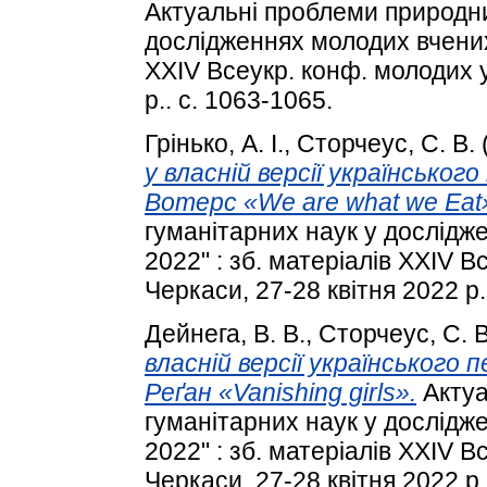
Актуальні проблеми природни
дослідженнях молодих вчених 
XXIV Всеукр. конф. молодих у
р.. с. 1063-1065.
Грінько, А. І.
,
Сторчеус, С. В.
у власній версії українсько
Вотерс «We are what we Eat
гуманітарних наук у дослідж
2022" : зб. матеріалів XXIV 
Черкаси, 27-28 квітня 2022 р.
Дейнега, В. В.
,
Сторчеус, С. В
власній версії українського
Реґан «Vanishing girls».
Актуа
гуманітарних наук у дослідж
2022" : зб. матеріалів XXIV 
Черкаси, 27-28 квітня 2022 р.