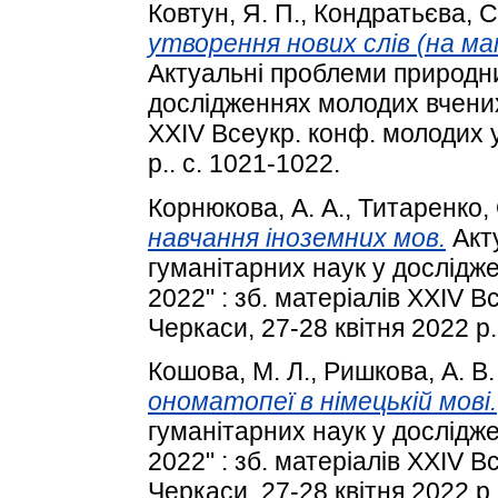
Ковтун, Я. П.
,
Кондратьєва, С.
утворення нових слів (на мат
Актуальні проблеми природни
дослідженнях молодих вчених 
XXIV Всеукр. конф. молодих у
р.. с. 1021-1022.
Корнюкова, А. А.
,
Титаренко, О
навчання іноземних мов.
Акт
гуманітарних наук у дослідж
2022" : зб. матеріалів XXIV 
Черкаси, 27-28 квітня 2022 р.
Кошова, М. Л.
,
Ришкова, А. В.
ономатопеї в німецькій мові.
гуманітарних наук у дослідж
2022" : зб. матеріалів XXIV 
Черкаси, 27-28 квітня 2022 р.