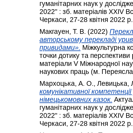
гуманітарних наук у дослідж
2022" : зб. матеріалів XXIV 
Черкаси, 27-28 квітня 2022 р.
Макгауен, Т. В.
(2022)
Перекл
авторському перекладі уривк
привидами».
Міжкультурна ко
точки дотику та перспективи 
матеріали V Міжнародної нау
наукових праць (м. Переяслав
Мархоцька, А. О.
,
Левицька, Л
комунікативної компетенції
німецькомовних казок.
Актуа
гуманітарних наук у дослідж
2022" : зб. матеріалів XXIV 
Черкаси, 27-28 квітня 2022 р.