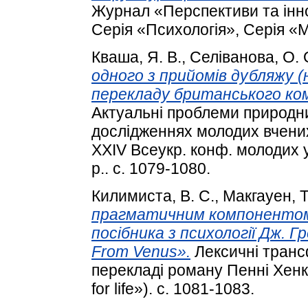
Журнал «Перспективи та інно
Серія «Психологія», Серія «М
Кваша, Я. В.
,
Селіванова, О. 
одного з прийомів дубляжу (
перекладу британського ком
Актуальні проблеми природни
дослідженнях молодих вчених 
XXIV Всеукр. конф. молодих у
р.. с. 1079-1080.
Килимиста, В. C.
,
Макгауен, Т
прагматичним компонентом 
посібника з психології Дж. 
From Venus».
Лексичні транс
перекладі роману Пенні Хенк
for life»). с. 1081-1083.