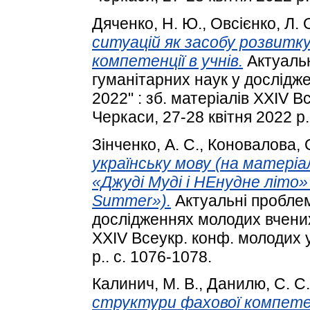
Дяченко, Н. Ю.
,
Овсієнко, Л. 
ситуацій як засобу розвитку
компетенції в учнів.
Актуальн
гуманітарних наук у дослідж
2022" : зб. матеріалів XXIV 
Черкаси, 27-28 квітня 2022 р.
Зінченко, А. С.
,
Коновалова, О
українську мову (на матеріа
«Джуді Муді і НЕнудне літо
Summer»).
Актуальні проблем
дослідженнях молодих вчених 
XXIV Всеукр. конф. молодих у
р.. с. 1076-1078.
Калинич, М. В.
,
Данилю, С. С.
структури фахової компете