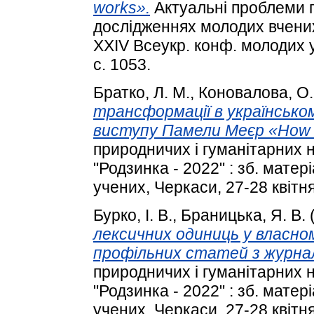
works».
Актуальні проблеми п
дослідженнях молодих вчених 
XXIV Всеукр. конф. молодих у
с. 1053.
Братко, Л. М.
,
Коновалова, О.
трансформації в українськом
виступу Памели Меєр «How to 
природничих і гуманітарних 
"Родзинка - 2022" : зб. мате
учених, Черкаси, 27-28 квітня
Бурко, І. В.
,
Браницька, Я. В.
лексичних одиниць у власно
профільних статей з журнал
природничих і гуманітарних 
"Родзинка - 2022" : зб. мате
учених, Черкаси, 27-28 квітня