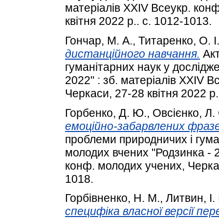
матеріалів XXIV Всеукр. кон
квітня 2022 р.. с. 1012-1013.
Гончар, М. A.
,
Титаренко, О. І
дистанційного навчання.
Акт
гуманітарних наук у дослідж
2022" : зб. матеріалів XXIV 
Черкаси, 27-28 квітня 2022 р.
Горбенко, Д. Ю.
,
Овсієнко, Л.
емоційно-забарвлених фразе
проблеми природничих і гума
молодих вчених "Родзинка - 2
конф. молодих учених, Черкаси
1018.
Горбівненко, Н. М.
,
Литвин, І.
специфіка власної версії пе