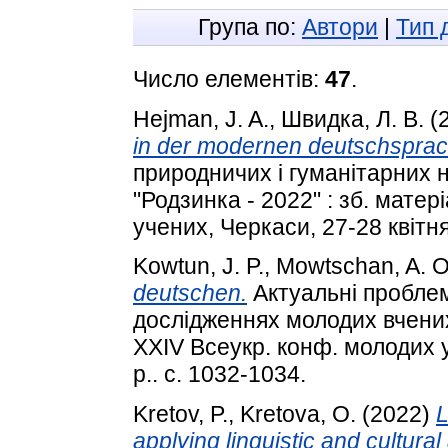
Група по:
Автори
|
Тип 
Число елементів:
47
.
Hejman, J. A.
,
Швидка, Л. В.
(
in der modernen deutschsprac
природничих і гуманітарних 
"Родзинка - 2022" : зб. мате
учених, Черкаси, 27-28 квітня
Kowtun, J. P.
,
Mowtschan, A. О
deutschen.
Актуальні проблем
дослідженнях молодих вчених 
XXIV Всеукр. конф. молодих у
р.. с. 1032-1034.
Kretov, P.
,
Kretova, O.
(2022)
L
applying linguistic аnd cultura