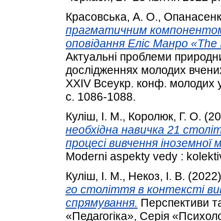
Красовська, А. О.
,
Опанасенк
прагматичним компонентом 
оповідання Еліс Манро «The 
Актуальні проблеми природни
дослідженнях молодих вчених 
XXIV Всеукр. конф. молодих у
с. 1086-1088.
Куліш, І. М.
,
Королюк, Г. О.
(20
необхідна навичка 21 столі
процесі вивчення іноземної 
Moderni aspekty vedy : kolekti
Куліш, І. М.
,
Некоз, І. В.
(2022
го століття в контексті ви
спрямування.
Перспективи та 
«Педагогіка», Серія «Психол