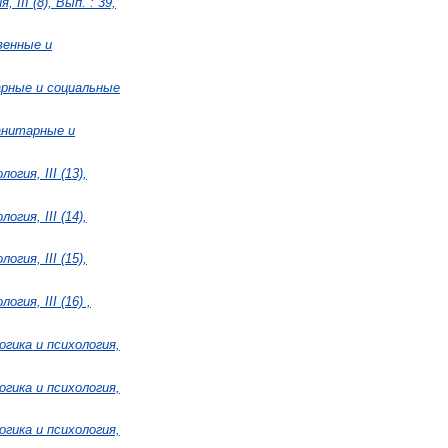
III (8), Вып. : 39,
венные и
арные и социальные
манитарные и
гия, III (13),
гия, III (14),
гия, III (15),
гия, III (16) ,
огика и психология,
огика и психология,
огика и психология,