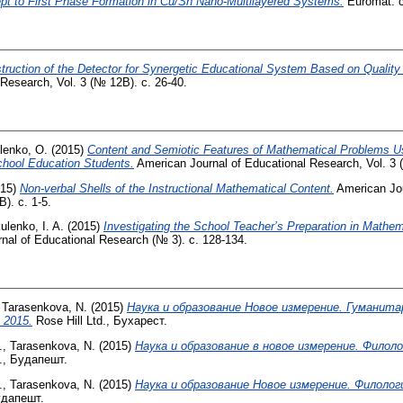
ept to First Phase Formation in Cu/Sn Nano-Multilayered Systems.
Euromat. с
truction of the Detector for Synergetic Educational System Based on Quality
 Research, Vol. 3 (№ 12В). с. 26-40.
lenko, O.
(2015)
Content and Semiotic Features of Mathematical Problems U
chool Education Students.
American Journal of Educational Research, Vol. 3 
15)
Non-verbal Shells of the Instructional Mathematical Content.
American Jou
). с. 1-5.
ulenko, I. A.
(2015)
Investigating the School Teacher’s Preparation in Mathe
nal of Educational Research (№ 3). с. 128-134.
,
Tarasenkova, N.
(2015)
Наука и образование Новое измерение. Гуманит
, 2015.
Rose Hill Ltd., Бухарест.
.
,
Tarasenkova, N.
(2015)
Наука и образование в новое измерение. Филологи
d., Будапешт.
.
,
Tarasenkova, N.
(2015)
Наука и образование Новое измерение. Филология,
удапешт.