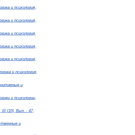
огика и психология,
огика и психология,
огика и психология,
огика и психология,
огика и психология,
огика и психология,
манитарные и
огики и психологии,
II (10), Вып. : 47,
ственные и