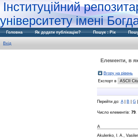
Інституційний репозита
університету імені Бог
Головна
Як додати публікацію?
Пошук : Рік
Пошу
Вхід
Елементи, в я
Вгору на рівень
Експорт в
Перейти до:
A
|
B
|
G
Число елементів:
79
.
A
Akulenko, I. A.
,
Vasile