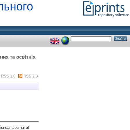
льного
их та освітніх
RSS 1.0
RSS 2.0
rican Journal of