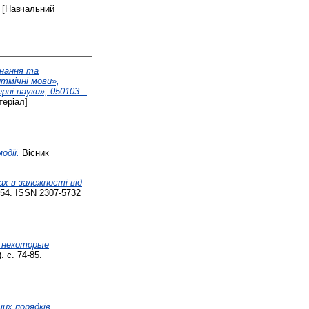
[Навчальний
онання та
тмічні мови»,
ні науки», 050103 –
еріал]
одії.
Вісник
х в залежності від
154. ISSN 2307-5732
и некоторые
 с. 74-85.
их порядків