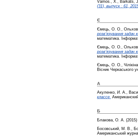
Vámos., X.
,
Barkáts, J
(31), выпуск : 61, 201
Є
Ємець, О. О.
,
Ольхов
розв’язування задач 
математика. Інформати
Ємець, О. О.
,
Ольхов
розв’язування задач 
математика. Інформат
Ємець, О. О.
,
Чілікіна
Вісник Черкаського у
А
Акуленко, И. А.
,
Васи
классе.
Американский 
Б
Блакова, О. А.
(2015
Босовський, М. В.
,
Бо
Американський журнал 