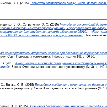
мченко, О. Г.
(2015)
Елементи комплексного анлізу : навч.-метод. посіб.
ищенко, Б. О.
,
Супруненко, О. О.
(2015)
Методичні рекомендації до вик
 робіт з дисциплін «Основи програмування», «Програмування та алгори
програмування» для студентів напрямів підготовки 050101 – «Комп’ютер
я» та 040303 – «Системний аналіз» усіх форм навчання.
[Навчальний мат
ліз альтернативних апаратних засобів при дослідженні мережевої взаєм
тету. Серія Прикладна математика. Інформатика (№ 18). с. 86-90.
. В.
(2015)
Аналіз метрик якості обслуговування в комп’ютерних мережа
ємодії.
Вісник Хмельницького національного університету (№ 3). с. 149-
 О.
,
Ванжа, С. В.
(2015)
Евклидовы разбиения и сочетания: их деревья 
каського університету. Серія Прикладна математика. Інформатика (№ 18).
ошлик, Н. О.
(2015)
Порівняння багатокрокових ітераційних методів вищ