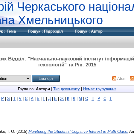
рій Черкаського націона
дана Хмельницького
к : Тема
Пошук : Підрозділ
Пошук : Автор
ких Відділ: "Навчально-науковий інститут інформаційн
технологій" та Рік: 2015
Atom
Група по:
Автори
|
Тип документу
|
Немає групування
|
P
|
S
|
T
|
V
|
Є
|
А
|
Б
|
Г
|
Д
|
Е
|
Ж
|
К
|
Л
|
М
|
О
|
П
|
Р
|
С
|
Т
nko, I. O.
(2015)
Monitoring the Students’ Cognitive Interest in Math Class.
Ame