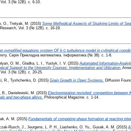
Vol. 3 (№ 12B). с. 6-10.
, O.
,
Tretyak, M.
(2015)
Some Methodical Aspects of Studying Limits of Se
 Research, Vol. 3 (№ 12B). с. 16-19.
n symplified equations system OF k- turbulence model in cylindrical coordi
тету. Серія Прикладна математика. Інформатика (№ 38). с. 1-8.
lyan, O. M.
,
Gladka, L. I.
,
Yustyk, I. V.
(2015)
Automated Information-Analyt
gical Support to the University Courses: Implementation and Utilization.
Ameri
Vol. 3 (№ 12В). с. 20-25.
i, R.
,
Tyshchenko, D.
(2015)
Grain Growth in Open Systems.
Diffusion Founda
, B.
,
Danielewski, M.
(2015)
Electromigration revisited: competition between K
als and two-phase alloys.
Philosophical Magazine. с. 1-14.
ak, A. M.
(2015)
Fundamentals of competing phase formation at reacting inte
czak-Rusch, J.
,
Jeurgens, L. P. H.
,
Liashenko, O. Yu.
,
Gusak, A. M.
(2015)
A