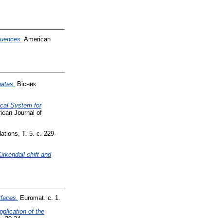
quences.
American
nates.
Вісник
ical System for
can Journal of
tions, Т. 5. с. 229-
irkendall shift and
rfaces.
Euromat. с. 1.
pplication of the