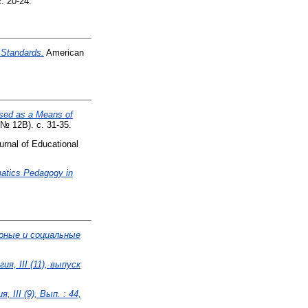
. 20-24.
 Standards.
American
sed as a Means of
(№ 12В). с. 31-35.
rnal of Educational
matics Pedagogy in
арные и социальные
я, III (11), выпуск
 III (9), Вып. : 44,