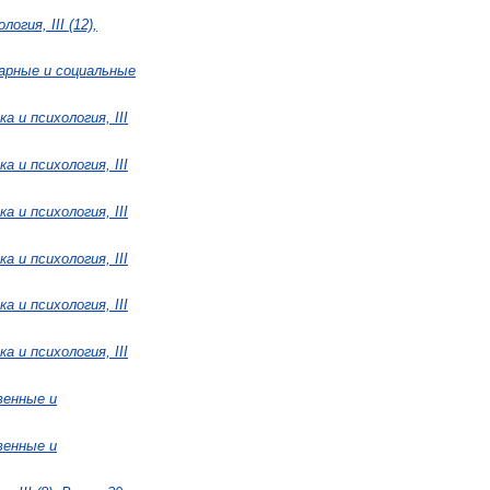
огия, III (12),
тарные и социальные
а и психология, III
а и психология, III
а и психология, III
а и психология, III
а и психология, III
а и психология, III
венные и
венные и