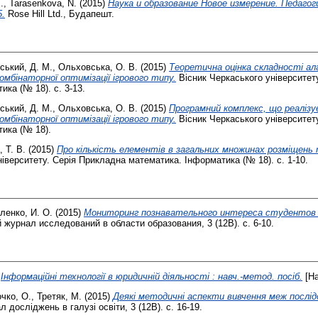
.
,
Tarasenkova, N.
(2015)
Наука и образование Новое измерение. Педагогик
5.
Rose Hill Ltd., Будапешт.
ський, Д. М.
,
Ольховська, О. В.
(2015)
Теоретична оцінка складності ал
комбінаторної оптимізації ігрового типу.
Вісник Черкаського університет
ка (№ 18). с. 3-13.
ський, Д. М.
,
Ольховська, О. В.
(2015)
Програмний комплекс, що реаліз
комбінаторної оптимізації ігрового типу.
Вісник Черкаського університет
ика (№ 18).
, Т. В.
(2015)
Про кількість елементів в загальних множинах розміщень 
ніверситету. Серія Прикладна математика. Інформатика (№ 18). с. 1-10.
ленко, И. О.
(2015)
Мониторинг познавательного интереса студентов
журнал исследований в области образования, 3 (12В). с. 6-10.
)
Інформаційні технології в юридичній діяльності : навч.-метод. посіб.
[На
чко, О.
,
Третяк, М.
(2015)
Деякі методичні аспекти вивчення меж послі
досліджень в галузі освіти, 3 (12В). с. 16-19.