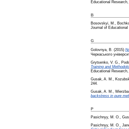
Educational Research, 
B
Bosovskyi, M.
,
Bochko
Journal of Educational
G
Golovnya, B.
(2015)
No
Черкаського універси
Grytsenko, V. G.
,
Podo
Training and Methodolo
Educational Research, 
Gusak, A. M.
,
Kozubsk
244.
Gusak, A. M.
,
Wierzba
backstress in pure met
P
Pasichnyy, M. O.
,
Gus
Pasichnyy, M. O.
,
Jan