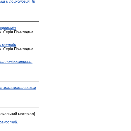
а и психология, III
горитмів
у. Серія Прикладна
ує методи
у. Серія Прикладна
та полірозміщень.
 в математическом
вчальний матеріал]
довностей.