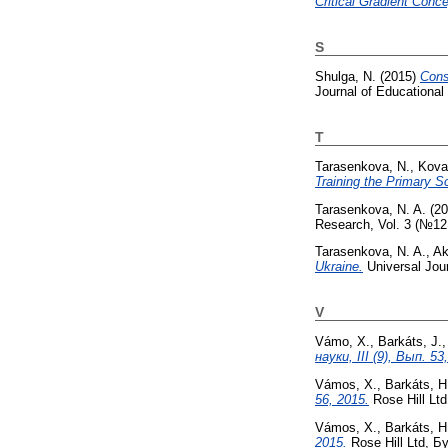
Critical Gradient Conc
S
Shulga, N.
(2015)
Cons
Journal of Educational
T
Tarasenkova, N.
,
Kova
Training the Primary S
Tarasenkova, N. A.
(20
Research, Vol. 3 (№12B
Tarasenkova, N. A.
,
Ak
Ukraine.
Universal Jour
V
Vámo, X.
,
Barkáts, J.
науки, III (9), Вып. 53
Vámos, X.
,
Barkáts, H
56, 2015.
Rose Hill Lt
Vámos, X.
,
Barkáts, H
2015.
Rose Hill Ltd, Б