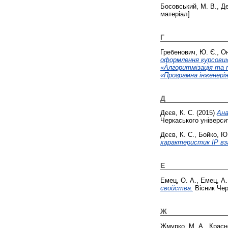
Босовський, М. В.
,
Де
матеріал]
Г
Гребенович, Ю. Є.
,
Он
оформлення курсових
«Алгоритмізація та 
«Програмна інженері
Д
Дєєв, К. С.
(2015)
Ана
Черкаського універси
Дєєв, К. С.
,
Бойко, Ю
характеристик IP вза
Е
Емец, О. А.
,
Емец, А.
свойства.
Вісник Чер
Ж
Жмурко, М. А.
,
Красн