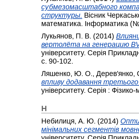
субмезомасштабного компа
структуры.
Вісник Черкаськ
математика. Інформатика (№ 1
Лукьянов, П. В.
(2014)
Влиян
вертолёта на генерацию BV
університету. Серія Приклад
с. 90-102.
Ляшенко, Ю. О.
,
Дерев'янко, С
впливу додавання третього
університету. Серія : Фізико-
Н
Небилиця, А. Ю.
(2014)
Опти
мінімальних сегментів мовн
університету. Серія Приклад