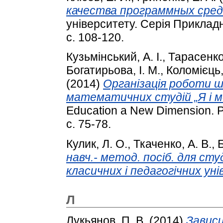
качества программных сред
університету. Серія Приклад
с. 108-120.
Кузьмінський, А. І.
,
Тарасенко
Богатирьова, І. М.
,
Коломієць,
(2014)
Організація роботи ш
математичних студій „Я і 
Education a New Dimension. P
с. 75-78.
Кулик, Л. О.
,
Ткаченко, А. В.
,
Б
навч.- метод. посіб. для сту
класичних і педагогічних ун
Л
Лукьянов, П. В.
(2014)
Завис