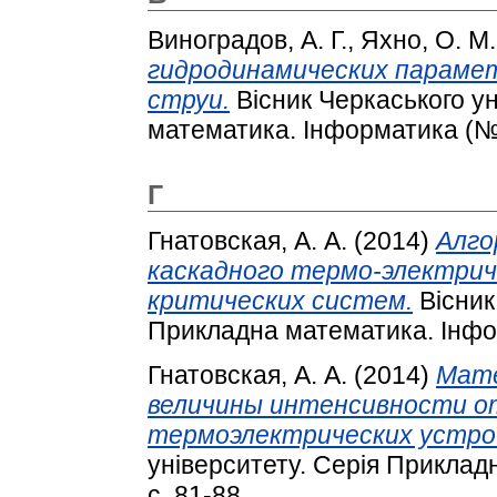
Виноградов, А. Г.
,
Яхно, О. М.
гидродинамических парамет
струи.
Вісник Черкаського у
математика. Інформатика (№ 3
Г
Гнатовская, А. А.
(2014)
Алго
каскадного термо-электрич
критических систем.
Вісник
Прикладна математика. Інфор
Гнатовская, А. А.
(2014)
Мате
величины интенсивности от
термоэлектрических устро
університету. Серія Приклад
с. 81-88.