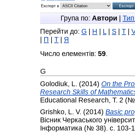
Експорт в
Група по:
Автори
|
Тип
Перейти до:
G
|
H
|
L
|
S
|
T
|
|
П
|
Т
|
Я
Число елементів:
59
.
G
Golodiuk, L.
(2014)
On the Pro
Research Skills of Mathematic
Educational Research, Т. 2 (№
Grishko, L. V.
(2014)
Basic pr
Вісник Черкаського універси
Інформатика (№ 38). с. 103-1