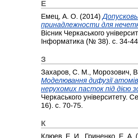
Е
Емец, А. О.
(2014)
Допусковы
принадлежности для нечетк
Вісник Черкаського універси
Інформатика (№ 38). с. 34-44
З
Захаров, С. М.
,
Морозович, В.
Моделювання дифузії атомів
нерухомих пасток під дією з
Черкаського університету. С
16). с. 70-75.
К
Клюев, Е. И.
,
Гриненко, Е. А.
(