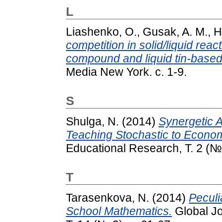
L
Liashenko, O.
,
Gusak, A. M.
,
H
competition in solid/liquid re
compound and liquid tin-based
Media New York. с. 1-9.
S
Shulga, N.
(2014)
Synergetic A
Teaching Stochastic to Econom
Educational Research, Т. 2 (№ 
T
Tarasenkova, N.
(2014)
Peculi
School Mathematics.
Global Jo