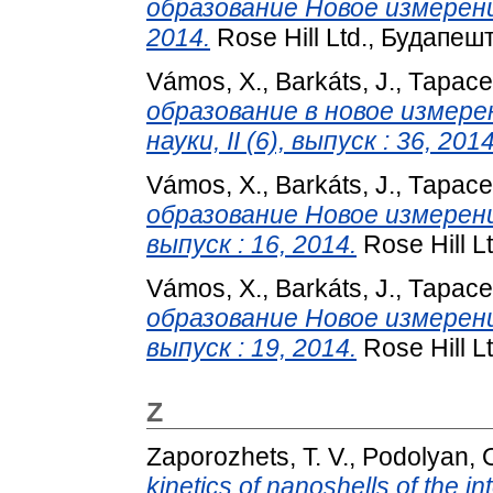
образование Новое измерение.
2014.
Rose Hill Ltd., Будапешт
Vámos, X.
,
Barkáts, J.
,
Тарасе
образование в новое измер
науки, II (6), выпуск : 36, 2014
Vámos, X.
,
Barkáts, J.
,
Тарасе
образование Новое измерение
выпуск : 16, 2014.
Rose Hill L
Vámos, X.
,
Barkáts, J.
,
Тарасе
образование Новое измерение
выпуск : 19, 2014.
Rose Hill L
Z
Zaporozhets, T. V.
,
Podolyan, O
kinetics of nanoshells of the i