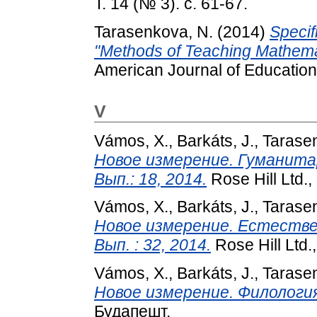
Т. 14 (№ 3). с. 61-67.
Tarasenkova, N.
(2014)
Specif
"Methods of Teaching Mathemati
American Journal of Educationa
V
Vámos, X.
,
Barkáts, J.
,
Tarase
Новое измерение. Гуманитарн
Вып.: 18, 2014.
Rose Hill Ltd.
Vámos, X.
,
Barkáts, J.
,
Tarase
Новое измерение. Естественн
Вып. : 32, 2014.
Rose Hill Ltd.
Vámos, X.
,
Barkáts, J.
,
Tarase
Новое измерение. Филология, I
Будапешт.