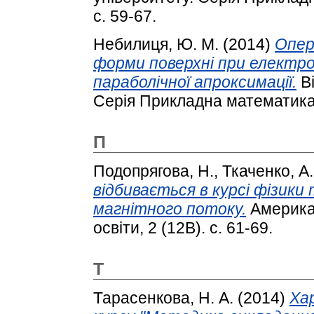
с. 59-67.
Небилиця, Ю. М.
(2014)
Опер
форми поверхні при електро
параболічної апроксимації.
Ві
Серія Прикладна математика.
П
Подопрягова, Н.
,
Ткаченко, А.
відбивається в курсі фізик
магнітного потоку.
Американ
освіти, 2 (12В). с. 61-69.
Т
Тарасенкова, Н. А.
(2014)
Ха