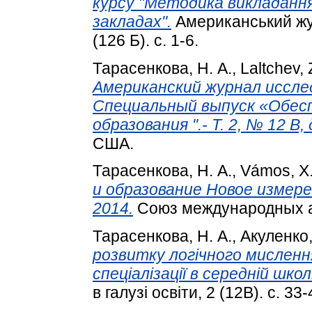
курсу "Методика викладанн
закладах".
Американський жур
(126 Б). с. 1-6.
Тарасенкова, Н. А.
,
Laltchev, 
Американский журнал иссле
Специальный выпуск «Обес
образования ".- Т. 2, № 12 B,
США.
Тарасенкова, Н. А.
,
Vámos, Х
и образование Новое измерени
2014.
Союз международных а
Тарасенкова, Н. А.
,
Акуленко, 
розвитку логічного мислення
спеціалізації в середній школі
в галузі освіти, 2 (12В). с. 33-