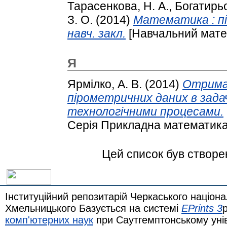
Тарасенкова, Н. А.
,
Богатирьо
З. О.
(2014)
Математика : під
навч. закл.
[Навчальний мате
Я
Ярмілко, А. В.
(2014)
Отрима
пірометричних даних в зада
технологічними процесами.
Серія Прикладна математика.
Цей список був створ
Інституційний репозитарій Черкаського націона
Хмельницького Базується на системі
EPrints 3
комп'ютерних наук
при Саутгемптонському уні