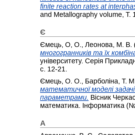
finite reaction rates at interp
and Metallography volume, T. 
Є
Ємець, О, О.
,
Леонова, М. В.
многогранників та їх комбі
університету. Серія Приклад
с. 12-21.
Ємець, О. О.
,
Барболіна, Т. М
математичної моделі задач
параметрами.
Вісник Черкас
математика. Інформатика (№ 1
А