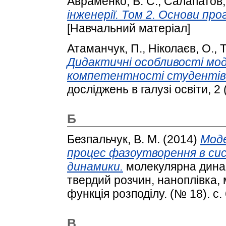
Авраменко, В. С.
,
Салапатов, 
інженерії. Том 2. Основи прогр
[Навчальний матеріал]
Атаманчук, П.
,
Ніколаєв, О.
,
Т
Дидактичні особливості мо
компетентності студентів 
досліджень в галузі освіти, 2 
Б
Безпальчук, В. М.
(2014)
Моде
процес фазоутворення в сис
динамики.
молекулярна динам
твердий розчин, наноплівка,
функція розподілу. (№ 18). с.
В