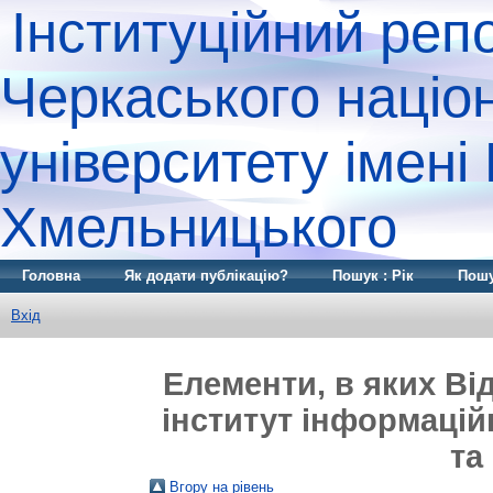
Інституційний реп
Черкаського націо
університету імені
Хмельницького
Головна
Як додати публікацію?
Пошук : Рік
Пошу
Вхід
Елементи, в яких Ві
інститут інформаційн
та
Вгору на рівень