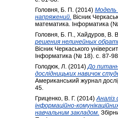
Головня, Б. П.
(2014)
Модель
напряжений.
Вісник Черкаськ
математика. Інформатика (№ 3
Головня, Б. П.
,
Хайдуров, В. В
решения нелинейных обрат
Вісник Черкаського універси
Інформатика (№ 18). с. 87-98
Голодюк, Л.
(2014)
До питанн
дослідницьких навичок сту
Американський журнал дослідже
45.
Гриценко, В. Г.
(2014)
Аналіз
інформаційно-комунікаційних
навчальним закладом.
Збірни