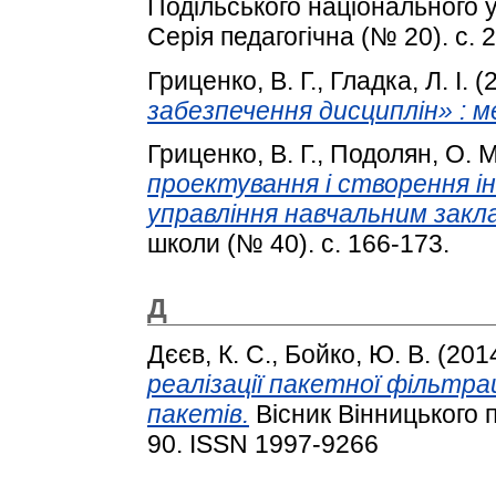
Подільського національного у
Серія педагогічна (№ 20). с. 
Гриценко, В. Г.
,
Гладка, Л. І.
(
забезпечення дисциплін» : м
Гриценко, В. Г.
,
Подолян, О. М
проектування і створення 
управління навчальним закл
школи (№ 40). с. 166-173.
Д
Дєєв, К. С.
,
Бойко, Ю. В.
(201
реалізації пакетної фільтра
пакетів.
Вісник Вінницького п
90. ISSN 1997-9266