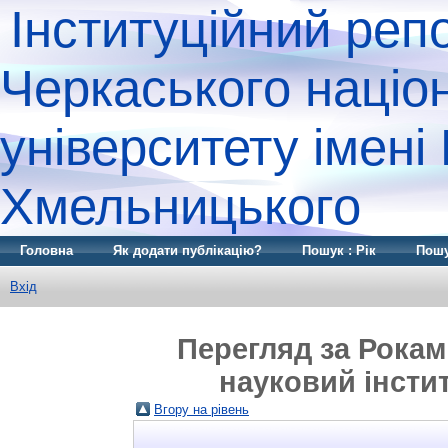
Інституційний реп
Черкаського націо
університету імені
Хмельницького
Головна
Як додати публікацію?
Пошук : Рік
Пошу
Вхід
Перегляд за Рокам
науковий інстит
Вгору на рівень