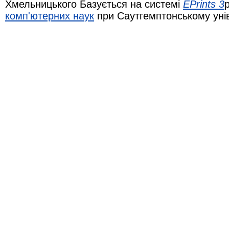
Хмельницького Базується на системі
EPrints 3
комп'ютерних наук
при Саутгемптонському уні