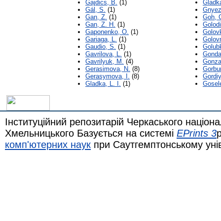
Gajdics, B.
(1)
Gladk
Gál, S.
(1)
Gnyez
Gan, Z.
(1)
Goh, C
Gan, Z. H.
(1)
Golodi
Gaponenko, O.
(1)
Golov
Gariaga, L.
(1)
Golov
Gaudio, S.
(1)
Golub
Gavrilova, L.
(1)
Gonda
Gavrilyuk, M.
(4)
Gonza
Gerasimova, N.
(8)
Gorbu
Gerasymova, I.
(8)
Gordi
Gladka, L. I.
(1)
Gosel
Інституційний репозитарій Черкаського націона
Хмельницького Базується на системі
EPrints 3
комп'ютерних наук
при Саутгемптонському уні