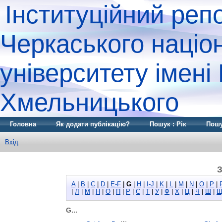
Інституційний реп
Черкаського націо
університету імені
Хмельницького
Головна
Як додати публікацію?
Пошук : Рік
Пошу
Вхід
З
A
|
B
|
C
|
D
|
E-F
|
G
|
H
|
I-J
|
K
|
L
|
M
|
N
|
O
|
P
|
|
Л
|
М
|
Н
|
О
|
П
|
Р
|
С
|
Т
|
У
|
Ф
|
Х
|
Ц
|
Ч
|
Ш
|
G...