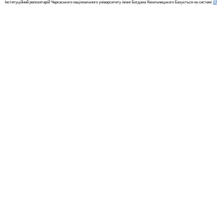
Інституційний репозитарій Черкаського національного університету імені Богдана Хмельницького Базується на системі
EP