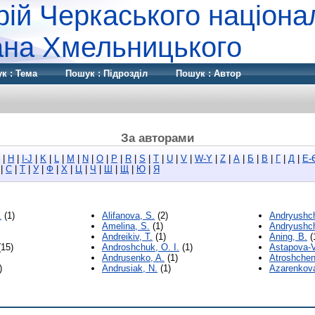
рій Черкаського націона
дана Хмельницького
к : Тема
Пошук : Підрозділ
Пошук : Автор
За авторами
|
H
|
I-J
|
K
|
L
|
M
|
N
|
O
|
P
|
R
|
S
|
T
|
U
|
V
|
W-Y
|
Z
|
А
|
Б
|
В
|
Г
|
Д
|
Е-
|
С
|
Т
|
У
|
Ф
|
Х
|
Ц
|
Ч
|
Ш
|
Щ
|
Ю
|
Я
.
(1)
Alifanova, S.
(2)
Andryushc
Amelina, S.
(1)
Andryushch
Andreikiv, T.
(1)
Aning, B.
(
15)
Androshchuk, O. I.
(1)
Astapova-V
Andrusenko, A.
(1)
Atroshchen
)
Andrusiak, N.
(1)
Azarenkova