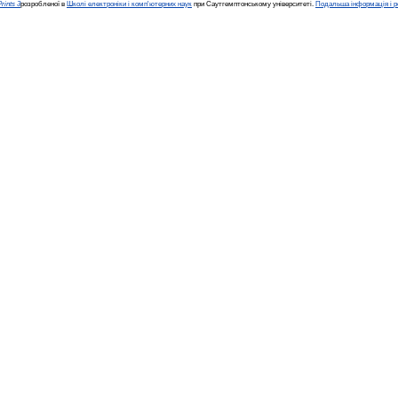
rints 3
розробленої в
Школі електроніки і комп'ютерних наук
при Саутгемптонському університеті.
Подальша інформація і р