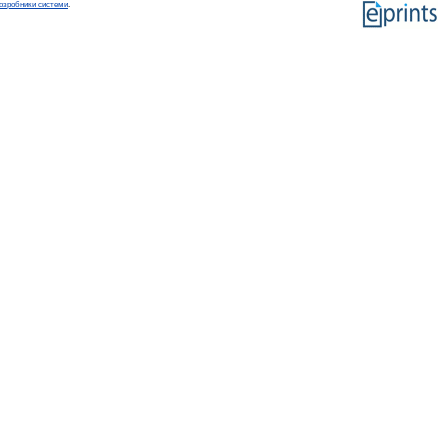
озробники системи
.