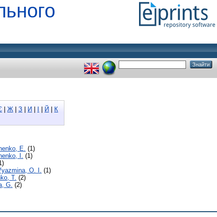
льного
Є
|
Ж
|
З
|
И
|
І
|
Й
|
К
henko, E.
(1)
enko, I.
(1)
1)
yazmina, O. I.
(1)
ko, T.
(2)
, G.
(2)