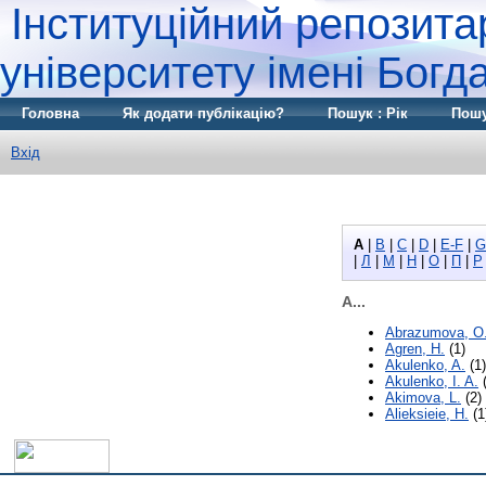
Інституційний репозита
університету імені Бог
Головна
Як додати публікацію?
Пошук : Рік
Пошу
Вхід
A
|
B
|
C
|
D
|
E-F
|
G
|
Л
|
М
|
Н
|
О
|
П
|
Р
A...
Abrazumova, О
Agren, H.
(1)
Akulenko, A.
(1)
Akulenko, I. A.
(
Akіmova, L.
(2)
Alieksieie, H.
(1