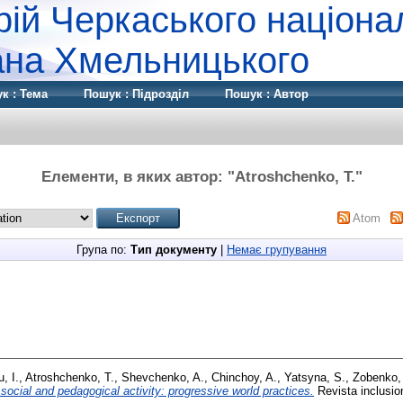
рій Черкаського націона
дана Хмельницького
к : Тема
Пошук : Підрозділ
Пошук : Автор
Елементи, в яких автор: "
Atroshchenko, T.
"
Atom
Група по:
Тип документу
|
Немає групування
, I.
,
Atroshchenko, T.
,
Shevchenko, A.
,
Chinchoy, A.
,
Yatsyna, S.
,
Zobenko,
r social and pedagogical activity: progressive world practices.
Revista inclusio