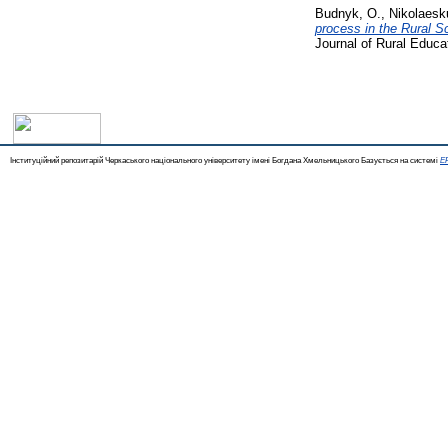
Budnyk, O.
,
Nikolaesku
process in the Rural S
Journal of Rural Educa
Інституційний репозитарій Черкаського національного університету імені Богдана Хмельницького Базується на системі
EP