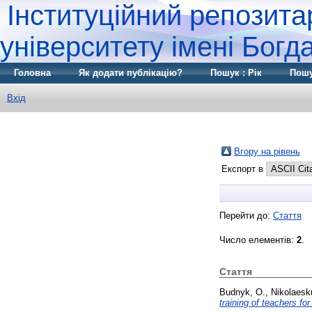
Інституційний репозита
університету імені Бог
Головна
Як додати публікацію?
Пошук : Рік
Пошу
Вхід
Вгору на рівень
Експорт в
Перейти до:
Стаття
Число елементів:
2
.
Стаття
Budnyk, O.
,
Nikolaesku
training of teachers fo