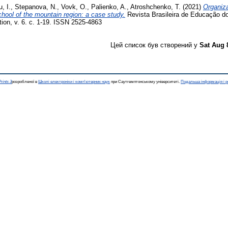
, I.
,
Stepanova, N.
,
Vovk, O.
,
Palienko, A.
,
Atroshchenko, T.
(2021)
Organiza
chool of the mountain region: a case study.
Revista Brasileira de Educação do
tion, v. 6. с. 1-19. ISSN 2525-4863
Цей список був створений у
Sat Aug 
rints 3
розробленої в
Школі електроніки і комп'ютерних наук
при Саутгемптонському університеті.
Подальша інформація і р