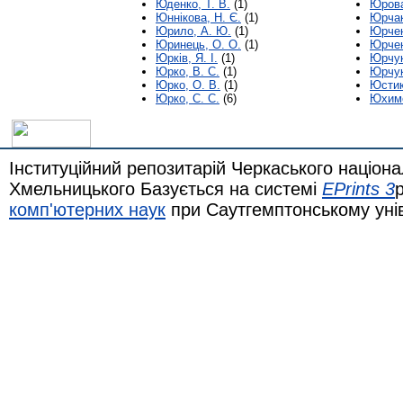
Юденко, Т. В.
(1)
Юрова
Юннікова, Н. Є.
(1)
Юрчак
Юрило, А. Ю.
(1)
Юрчен
Юринець, О. О.
(1)
Юрчен
Юрків, Я. І.
(1)
Юрчук
Юрко, В. С.
(1)
Юрчук
Юрко, О. В.
(1)
Юстик,
Юрко, С. С.
(6)
Юхиме
Інституційний репозитарій Черкаського націона
Хмельницького Базується на системі
EPrints 3
комп'ютерних наук
при Саутгемптонському уні