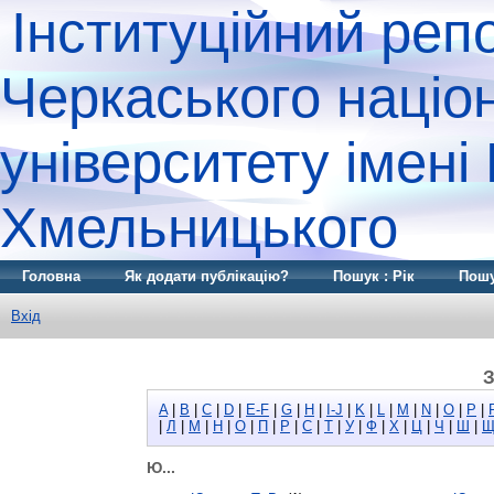
Інституційний реп
Черкаського націо
університету імені
Хмельницького
Головна
Як додати публікацію?
Пошук : Рік
Пошу
Вхід
З
A
|
B
|
C
|
D
|
E-F
|
G
|
H
|
I-J
|
K
|
L
|
M
|
N
|
O
|
P
|
|
Л
|
М
|
Н
|
О
|
П
|
Р
|
С
|
Т
|
У
|
Ф
|
Х
|
Ц
|
Ч
|
Ш
|
Ю...