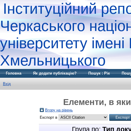
Інституційний реп
Черкаського націо
університету імені
Хмельницького
Головна
Як додати публікацію?
Пошук : Рік
Пошу
Вхід
Елементи, в яки
Вгору на рівень
Експорт в
Група по:
Тип док