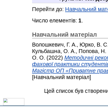
Перейти до:
Навчальний мат
Число елементів:
1
.
Навчальний матеріал
Волошкевич, Г. А.
,
Юрко, В. С
Кульбашна, О. А.
,
Попова, Н.
О. О.
(2022)
Методичні реком
фахової практики студенті
Магістр ОП «Приватне прав
[Навчальний матеріал]
Цей список був створен