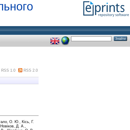
льного
RSS 1.0
RSS 2.0
ало, О. Ю.
,
Кісь, Г.
,
Новіков, Д. А.
,