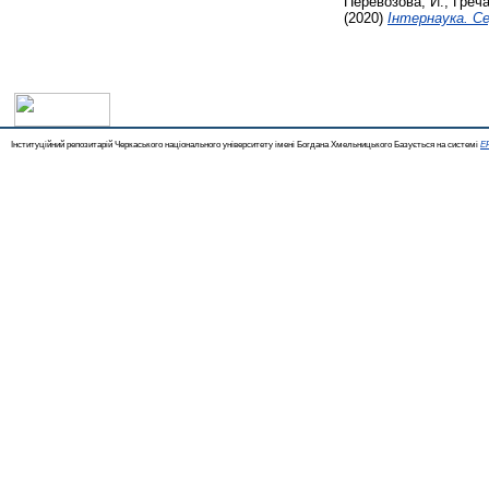
Перевозова, И.
,
Греча
(2020)
Інтернаука. Се
Інституційний репозитарій Черкаського національного університету імені Богдана Хмельницького Базується на системі
EP