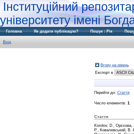
Інституційний репозита
університету імені Бог
Головна
Як додати публікацію?
Пошук : Рік
Пошу
Вхід
Вгору на рівень
Експорт в
Перейти до:
Стаття
Число елементів:
1
.
Стаття
Korolov, D.
,
Орєхова, А
Р.
,
Ковалевський, В. 