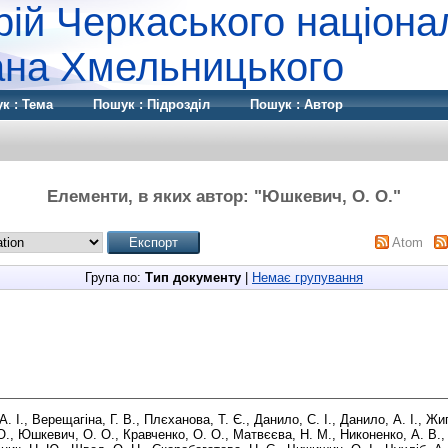
рій Черкаського націона
дана Хмельницького
к : Тема
Пошук : Підрозділ
Пошук : Автор
Елементи, в яких автор: "
Юшкевич, О. О.
"
Atom
Група по:
Тип документу
|
Немає групування
. І.
,
Верещагіна, Г. В.
,
Плєханова, Т. Є.
,
Данило, С. І.
,
Данило, А. І.
,
Жиг
О.
,
Юшкевич, О. О.
,
Кравченко, О. О.
,
Матвєєва, Н. М.
,
Никоненко, А. В.