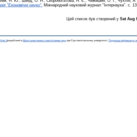
ник, Н. Ю.
,
Швед, О. Н.
,
Скоробогатова, Н. Є.
,
Чижишин, О. І.
,
Чухліб, А.
рія "Економічні науки".
Міжнародний науковий журнал "Інтернаука". с. 13
Цей список був створений у
Sat Aug 
rints 3
розробленої в
Школі електроніки і комп'ютерних наук
при Саутгемптонському університеті.
Подальша інформація і р