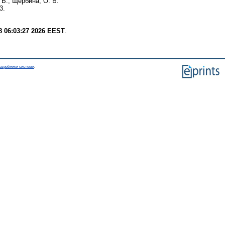
 В.
,
Щербина, О. В.
3.
8 06:03:27 2026 EEST
.
озробники системи
.