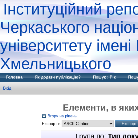
Інституційний реп
Черкаського націо
університету імені
Хмельницького
Головна
Як додати публікацію?
Пошук : Рік
Пошу
Вхід
Елементи, в яких
Вгору на рівень
Експорт в
Група по:
Тип док