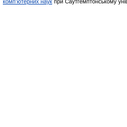
комп'ютерних наук
при Саутгемптонському уні