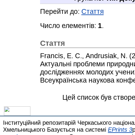
Перейти до:
Стаття
Число елементів:
1
.
Стаття
Francis, E. С.
,
Andrusiak, N.
(
Актуальні проблеми природни
дослідженнях молодих учених
Всеукраїнська наукова конфе
Цей список був створ
Інституційний репозитарій Черкаського націона
Хмельницького Базується на системі
EPrints 3