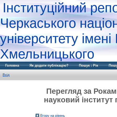
Інституційний реп
Черкаського націо
університету імені
Хмельницького
Головна
Як додати публікацію?
Пошук : Рік
Пошу
Вхід
Перегляд за Рокам
науковий інститут
Вгору на рівень