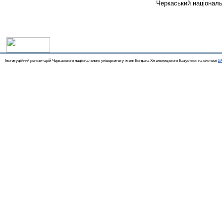
Черкаський національ
Інституційний репозитарій Черкаського національного університету імені Богдана Хмельницького Базується на системі
EP