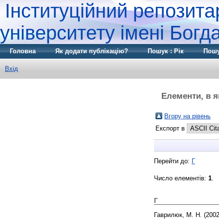
Інституційний репозита
університету імені Бог
Головна
Як додати публікацію?
Пошук : Рік
Пошу
Вхід
Елементи, в я
Вгору на рівень
Експорт в
Перейти до:
Г
Число елементів:
1
.
Г
Гаврилюк, М. Н.
(200