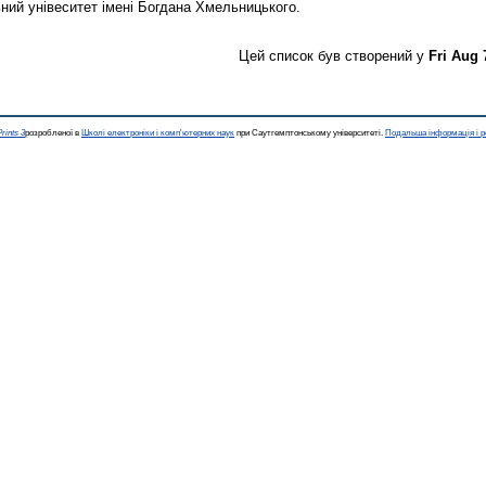
ний унівеситет імені Богдана Хмельницького.
Цей список був створений у
Fri Aug 
rints 3
розробленої в
Школі електроніки і комп'ютерних наук
при Саутгемптонському університеті.
Подальша інформація і р