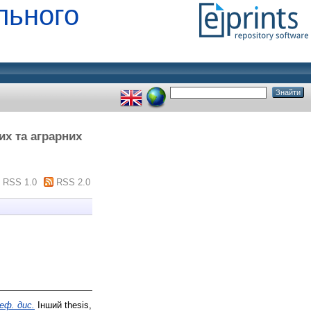
льного
их та аграрних
RSS 1.0
RSS 2.0
еф. дис.
Інший thesis,