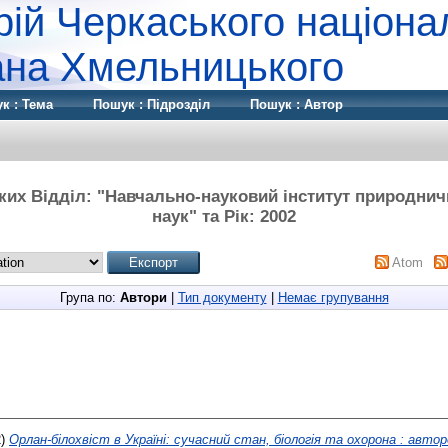
рій Черкаського націона
дана Хмельницького
к : Тема
Пошук : Підрозділ
Пошук : Автор
ких Відділ: "Навчально-науковий інститут природнич
наук" та Рік: 2002
Atom
Група по:
Автори
|
Тип документу
|
Немає групування
2)
Орлан-білохвіст в Україні: сучасний стан, біологія та охорона : автор