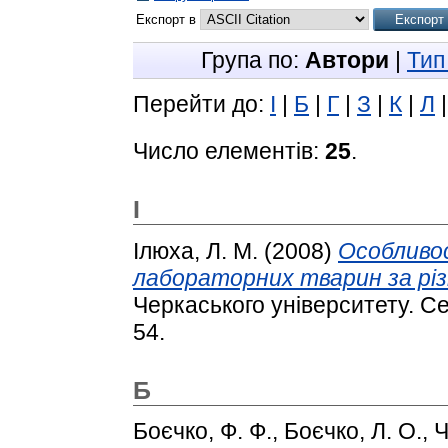
Експорт в
Група по:
Автори
|
Тип
Перейти до:
І
|
Б
|
Г
|
З
|
К
|
Л
Число елементів:
25
.
І
Ілюха, Л. М.
(2008)
Особливо
лабораторних тварин за різ
Черкаського університету. Сер
54.
Б
Боєчко, Ф. Ф.
,
Боєчко, Л. О.
,
Ч