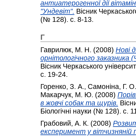
антиатерогенної дії вітамін
"Ундевіт".
Вісник Черкаського
(№ 128). с. 8-13.
Г
Гаврилюк, М. Н.
(2008)
Нові 
орнітологічного заказника (Ч
Вісник Черкаського університе
с. 19-24.
Горенко, З. А.
,
Самоніна, Г. О
Макарчук, М. Ю.
(2008)
Порі
в жовчі собак та щурів.
Вісни
Біологічні науки (№ 128). с. 1
Грабовий, А. К.
(2008)
Розвит
експеримент у вітчизняній п