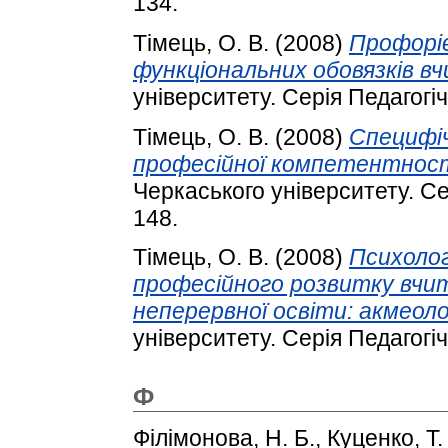
134.
Тімець, О. В.
(2008)
Профорі
функціональних обовязків вч
університету. Серія Педагогіч
Тімець, О. В.
(2008)
Специфіч
професійної компетентност
Черкаського університету. Сер
148.
Тімець, О. В.
(2008)
Психолог
професійного розвитку вчит
неперервної освіти: акмеоло
університету. Серія Педагогіч
Ф
Філімонова, Н. Б.
,
Куценко, Т.