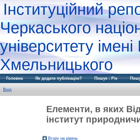
Інституційний реп
Черкаського націо
університету імені
Хмельницького
Головна
Як додати публікацію?
Пошук : Рік
Пошу
Вхід
Елементи, в яких Ві
інститут природничих
Вгору на рівень