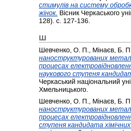
стимулів на систему обробк
жінок.
Вісник Черкаського уні
128). с. 127-136.
Ш
Шевченко, О. П.
,
Мінаєв, Б. П
наноструктурованих металев
процесах електровідновленн
наукового ступеня кандидата
Черкаський національний уні
Хмельницького.
Шевченко, О. П.
,
Мінаєв, Б. П
наноструктурованих металев
процесах електровідновленн
ступеня кандидата хімічних