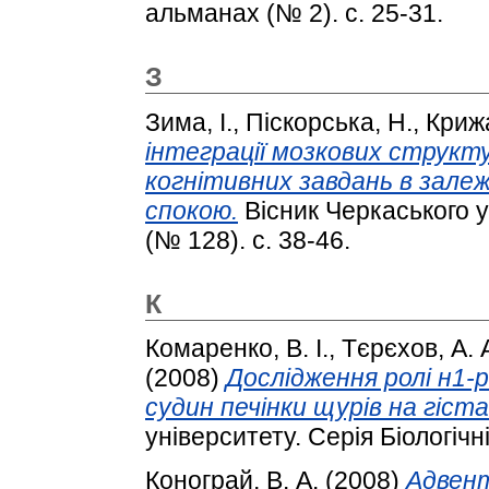
альманах (№ 2). с. 25-31.
З
Зима, І.
,
Піскорська, Н.
,
Криж
інтеграції мозкових структ
когнітивних завдань в залеж
спокою.
Вісник Черкаського ун
(№ 128). с. 38-46.
К
Комаренко, В. І.
,
Тєрєхов, А. 
(2008)
Дослідження ролі н1-
судин печінки щурів на гіста
університету. Серія Біологічні
Конограй, В. А.
(2008)
Адвен