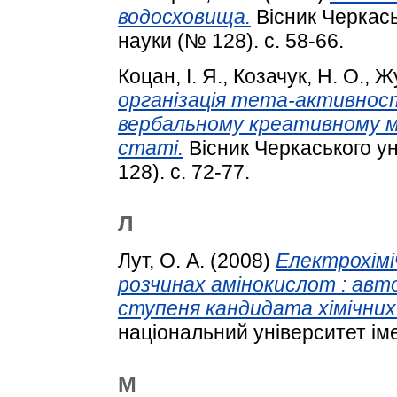
водосховища.
Вісник Черкаськ
науки (№ 128). с. 58-66.
Коцан, І. Я.
,
Козачук, Н. О.
,
Жу
організація тета-активност
вербальному креативному м
статі.
Вісник Черкаського ун
128). с. 72-77.
Л
Лут, О. А.
(2008)
Електрохімі
розчинах амінокислот : авт
ступеня кандидата хімічних
національний університет ім
М