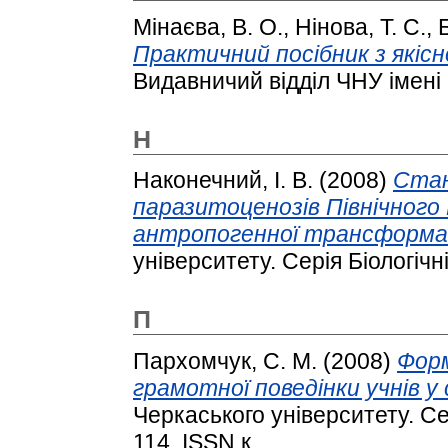
Мінаєва, В. О.
,
Нінова, Т. С.
,
Практичний посібник з якісно
Видавничий відділ ЧНУ імені
Н
Наконечний, І. В.
(2008)
Стан
паразитоценозів Північного
антропогенної трансформац
університету. Серія Біологічн
П
Пархомчук, С. М.
(2008)
Форм
грамотної поведінки учнів у
Черкаського університету. Сер
114. ISSN к