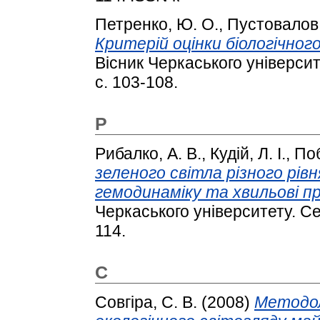
Петренко, Ю. О.
,
Пустовалов,
Критерій оцінки біологічног
Вісник Черкаського університе
с. 103-108.
Р
Рибалко, А. В.
,
Кудій, Л. І.
,
Поб
зеленого світла різного рів
гемодинаміку та хвильові п
Черкаського університету. Сер
114.
С
Совгіра, С. В.
(2008)
Методол