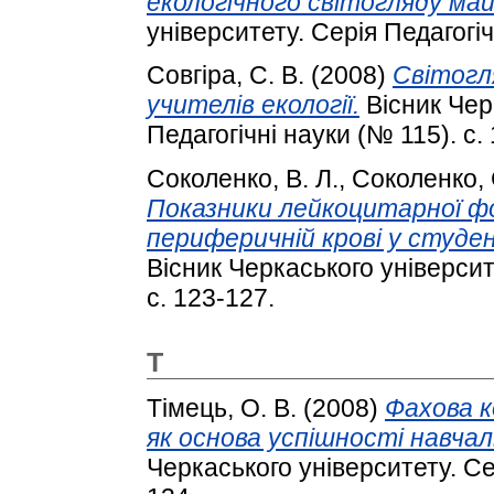
екологічного світогляду май
університету. Серія Педагогіч
Совгіра, С. В.
(2008)
Світогл
учителів екології.
Вісник Чер
Педагогічні науки (№ 115). с.
Соколенко, В. Л.
,
Соколенко, 
Показники лейкоцитарної ф
периферичній крові у студе
Вісник Черкаського університе
с. 123-127.
Т
Тімець, О. В.
(2008)
Фахова 
як основа успішності навчал
Черкаського університету. Сер