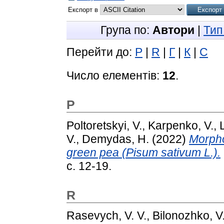
Експорт в
Група по:
Автори
|
Тип
Перейти до:
P
|
R
|
Г
|
К
|
С
Число елементів:
12
.
P
Poltoretskyi, V.
,
Karpenko, V.
,
V.
,
Demydas, H.
(2022)
Morpho
green pea (Pisum sativum L.).
с. 12-19.
R
Rasevych, V. V.
,
Bilonozhko, V.