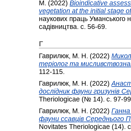
M.
(2022)
Bioindicative assess
vegetation at the initial stage o
наукових праць Уманського н
садівництва. с. 56-69.
Г
Гаврилюк, М. Н.
(2022)
Микол
теріолог та мисливствозна
112-115.
Гаврилюк, М. Н.
(2022)
Анаст
дослідник фауни гризунів Се
Theriologicae (№ 14). с. 97-99
Гаврилюк, М. Н.
(2022)
Ганна
фауни ссавців Середнього Пр
Novitates Theriologicae (14). 