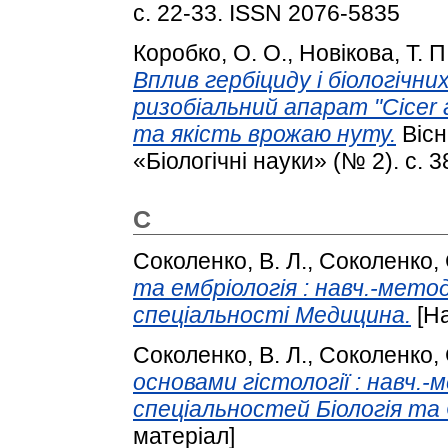
с. 22-33. ISSN 2076-5835
Коробко, О. О.
,
Новікова, Т. П
Вплив гербіциду і біологічни
ризобіальний апарат "Cicer a
та якість врожаю нуту.
Вісн
«Біологічні науки» (№ 2). с. 
С
Соколенко, В. Л.
,
Соколенко, 
та ембріологія : навч.-метод
спеціальності Медицина.
[На
Соколенко, В. Л.
,
Соколенко, 
основами гістології : навч.-
спеціальностей Біологія та
матеріал]