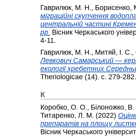
Гаврилюк, М. Н.
,
Борисенко, 
міграційні скупчення водопл
центральній частині Креме
рр.
Вісник Черкаського універс
4-11.
Гаврилюк, М. Н.
,
Митяй, І. С.
,
Левкович Самарський — кері
екології хребетних Середньо
Theriologicae (14). с. 279-282
К
Коробко, О. О.
,
Білоножко, В.
Титаренко, Л. М.
(2022)
Оцінк
препаратів на площу листко
Вісник Черкаського університе