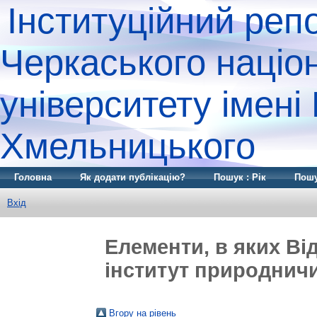
Інституційний реп
Черкаського націо
університету імені
Хмельницького
Головна
Як додати публікацію?
Пошук : Рік
Пошу
Вхід
Елементи, в яких Ві
інститут природничих
Вгору на рівень