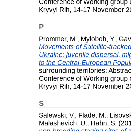
Conference of Working group o
Kryvyi Rih, 14-17 November 20
P
Prommer, M.
,
Myloboh, Y.
,
Gavr
Movements of Satellite-tracked
Ukraine: juvenile dispersal, mig
to the Central-European Popul
surrounding territories: Abstrac
Conference of Working group o
Kryvyi Rih, 14-17 November 20
S
Salewski, V.
,
Flade, M.
,
Lisovsk
Malashevich, U.
,
Hahn, S.
(20