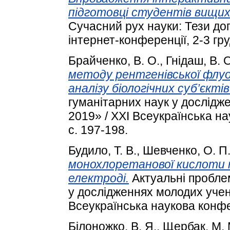
підготовці студентів вищих 
Сучасний рух науки: Тези доп
інтернет-конференції, 2-3 гру
Брайченко, В. О.
,
Гнідаш, В. 
методу рентгенівської флуо
аналізу біологічних суб’єктів
гуманітарних наук у дослідж
2019» / XXІ Всеукраїнська н
с. 197-198.
Будило, Т. В.
,
Шевченко, О. П
монохлорeтанової кислоти
електроді.
Актуальні проблем
у дослідженнях молодих учен
Всеукраїнська наукова конфе
Білоножко, В. Я.
,
Щербак, М. 