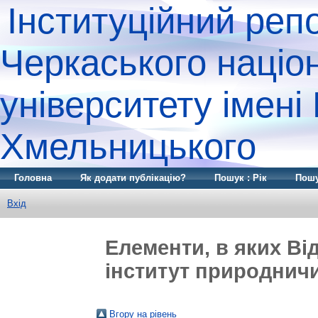
Інституційний реп
Черкаського націо
університету імені
Хмельницького
Головна
Як додати публікацію?
Пошук : Рік
Пошу
Вхід
Елементи, в яких Ві
інститут природничих
Вгору на рівень