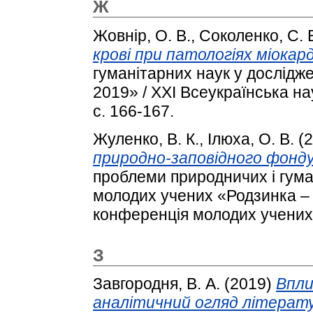
Ж
Жовнір, О. В.
,
Соколенко, С. 
крові при патологіях міокард
гуманітарних наук у дослідж
2019» / XXІ Всеукраїнська н
с. 166-167.
Жуленко, В. К.
,
Ілюха, О. В.
(2
природно-заповідного фонду
проблеми природничих і гума
молодих учених «Родзинка – 
конференція молодих учених.
З
Завгородня, В. А.
(2019)
Впли
аналітичний огляд літерат