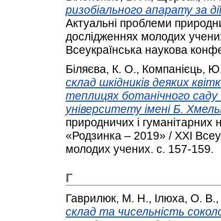
ризобіального апарату за дії
Актуальні проблеми природни
дослідженнях молодих учених
Всеукраїнська наукова конфе
Біляєва, К. О.
,
Компанієць, Ю.
склад шкідників деяких квіт
теплицях ботанічного саду 
університету імені Б. Хмель
природничих і гуманітарних 
«Родзинка – 2019» / XXІ Все
молодих учених. с. 157-159.
Г
Гаврилюк, М. Н.
,
Ілюха, О. В.
склад та чисельність соко