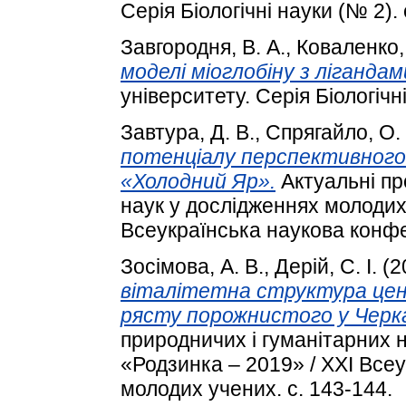
Серія Біологічні науки (№ 2). 
Завгородня, В. А.
,
Коваленко,
моделі міоглобіну з лігандам
університету. Серія Біологічні
Завтура, Д. В.
,
Спрягайло, О. 
потенціалу перспективного
«Холодний Яр».
Актуальні пр
наук у дослідженнях молодих
Всеукраїнська наукова конфе
Зосімова, А. В.
,
Дерій, С. І.
(2
віталітетна структура цено
рясту порожнистого у Черк
природничих і гуманітарних 
«Родзинка – 2019» / XXІ Все
молодих учених. с. 143-144.