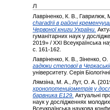
Л
Лавріненко, К. В.
,
Гаврилюк, М
charadrii в районі кременчу
Червоної книги України.
Акту
гуманітарних наук у дослідж
2019» / XXІ Всеукраїнська н
с. 161-162.
Лавріненко, К. В.
,
Зіненко, О. 
гадюки степової в Черкаські
університету. Серія Біологічні
Лямзіна, М. А.
,
Лут, О. А.
(201
хронопотенціометрія у досл
барвника Е129.
Актуальні пр
наук у дослідженнях молодих
Всеукраїнська наукова конфе