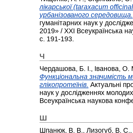
лікарської (taraxacum officinal
урбанізованого середовища.
гуманітарних наук у дослідж
2019» / XXІ Всеукраїнська н
с. 191-193.
Ч
Чердашова, Б. І.
,
Іванова, О. 
Функціональна значимість
глікопротеїнів.
Актуальні пр
наук у дослідженнях молодих
Всеукраїнська наукова конфе
Ш
Шпанюк, В. В.
,
Лизогуб, В. С.