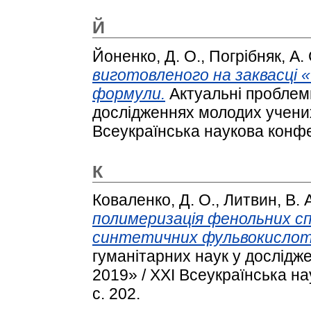
Й
Йоненко, Д. О.
,
Погрібняк, А. 
виготовленого на заквасці «
формули.
Актуальні проблеми
дослідженнях молодих учених
Всеукраїнська наукова конфе
К
Коваленко, Д. О.
,
Литвин, В. 
полимеризація фенольних сп
синтетичних фульвокислот
гуманітарних наук у дослідж
2019» / XXІ Всеукраїнська н
с. 202.