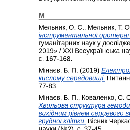
М
Мельник, О. С.
,
Мельник, Т. О
інструментальної оротерапі
гуманітарних наук у дослідж
2019» / XXІ Всеукраїнська н
с. 167-168.
Мінаєв, Б. П.
(2019)
Електрох
кислому середовищі.
Питання 
77-83.
Мінаєв, Б. П.
,
Коваленко, С. О
Хвильова структура гемодина
вихідним рівнем серцевого 
грудної клітки.
Вісник Черкас
науки (№2). с. 37-45.