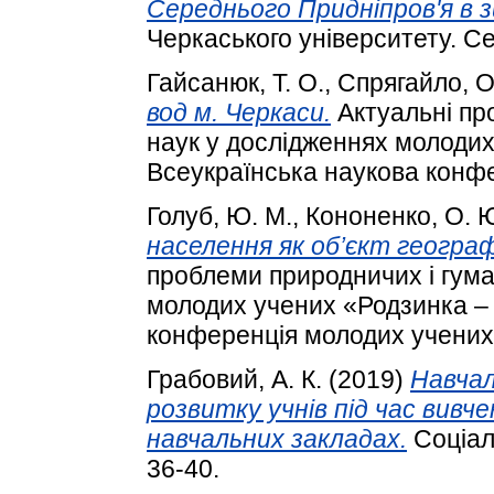
Середнього Придніпров'я в з
Черкаського університету. Сер
Гайсанюк, Т. О.
,
Спрягайло, О
вод м. Черкаси.
Актуальні пр
наук у дослідженнях молодих
Всеукраїнська наукова конфе
Голуб, Ю. М.
,
Кононенко, О. 
населення як об’єкт географ
проблеми природничих і гума
молодих учених «Родзинка – 
конференція молодих учених.
Грабовий, А. К.
(2019)
Навчал
розвитку учнів під час вивче
навчальних закладах.
Соціаль
36-40.