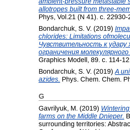
ambient-pressure metastable 
allotropes built from three-me
Phys, Vol.21 (N 41). с. 22930
Bondarchuk, S. V.
(2019)
Impac
chlorides: Limitations ofmolec
Чувствительность к удару 
ограничения молекулярного
Graphics Modell, 89. с. 114-12
Bondarchuk, S. V.
(2019)
A uni
azides.
Phys. Chem. Chem. Phy
G
Gavrilyuk, M.
(2019)
Wintering
farms on the Middle Dnieper.
B
surrounding territories: Abstrac