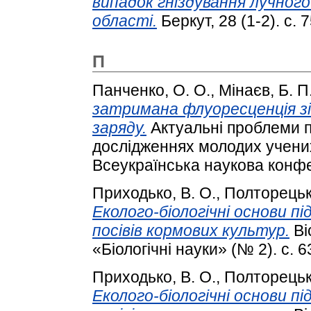
випадок гніздування лучного 
області.
Беркут, 28 (1-2). с. 7
П
Панченко, О. О.
,
Мінаєв, Б. П
затримана флуоресценція з
заряду.
Актуальні проблеми п
дослідженнях молодих учених
Всеукраїнська наукова конфе
Приходько, В. О.
,
Полторецьк
Еколого-біологічні основи п
посівів кормових культур.
Ві
«Біологічні науки» (№ 2). с. 6
Приходько, В. О.
,
Полторецьк
Еколого-біологічні основи п