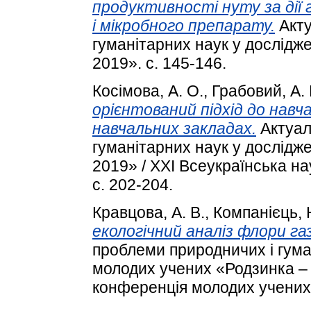
продуктивності нуту за дії
і мікробного препарату.
Акту
гуманітарних наук у дослідж
2019». с. 145-146.
Косімова, А. О.
,
Грабовий, А. 
орієнтований підхід до навча
навчальних закладах.
Актуал
гуманітарних наук у дослідж
2019» / XXІ Всеукраїнська н
с. 202-204.
Кравцова, А. В.
,
Компанієць, 
екологічний аналіз флори га
проблеми природничих і гума
молодих учених «Родзинка – 
конференція молодих учених.