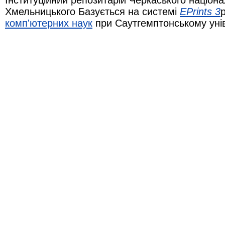
Хмельницького Базується на системі
EPrints 3
комп'ютерних наук
при Саутгемптонському уні