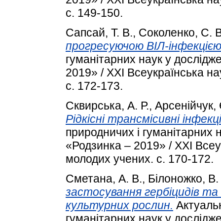
с. 149-150.
Сапсай, Т. В.
,
Соколенко, С. В
прогресуючою ВІЛ-інфекцією
гуманітарних наук у дослідж
2019» / XXІ Всеукраїнська н
с. 172-173.
Сквирська, А. Р.
,
Арсенійчук, 
Рідкісні трансмісивні інфекції
природничих і гуманітарних 
«Родзинка – 2019» / XXІ Все
молодих учених. с. 170-172.
Сметана, А. В.
,
Білоножко, В.
застосування гербіцидів та ї
культурних рослин.
Актуальн
гуманітарних наук у дослідж