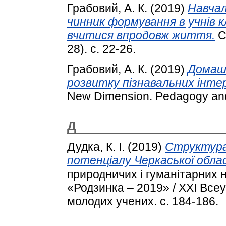
Грабовий, А. К.
(2019)
Навчал
чинник формування в учнів 
вчитися впродовж життя.
С
28). с. 22-26.
Грабовий, А. К.
(2019)
Домашн
розвитку пізнавальних інтер
New Dimension. Pedagogy and P
Д
Дудка, К. І.
(2019)
Структура
потенціалу Черкаської облас
природничих і гуманітарних 
«Родзинка – 2019» / XXІ Все
молодих учених. с. 184-186.