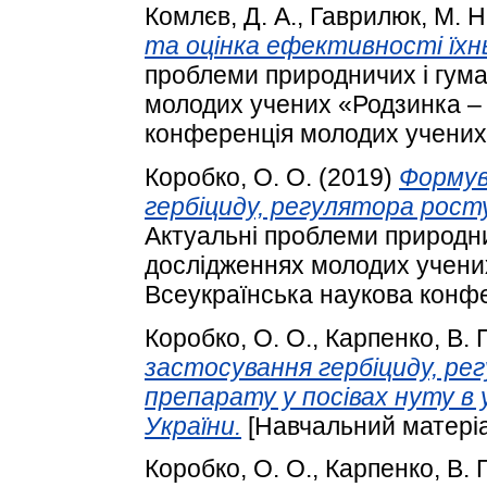
Комлєв, Д. А.
,
Гаврилюк, М. Н
та оцінка ефективності їхн
проблеми природничих і гума
молодих учених «Родзинка – 
конференція молодих учених.
Коробко, О. О.
(2019)
Формув
гербіциду, регулятора росту
Актуальні проблеми природни
дослідженнях молодих учених
Всеукраїнська наукова конфе
Коробко, О. О.
,
Карпенко, В. 
застосування гербіциду, ре
препарату у посівах нуту в
України.
[Навчальний матері
Коробко, О. О.
,
Карпенко, В. 