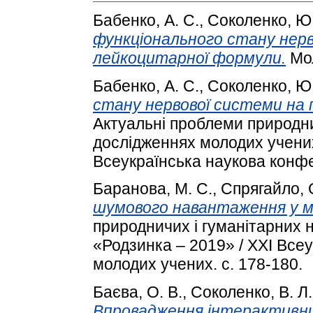
Бабенко, А. С.
,
Соколенко, Ю.
функціонального стану нерв
лейкоцитарної формули.
Мол
Бабенко, А. С.
,
Соколенко, Ю.
стану нервової системи на 
Актуальні проблеми природни
дослідженнях молодих учених
Всеукраїнська наукова конфе
Баранова, М. С.
,
Спрягайло, О
шумового навантаження у м.
природничих і гуманітарних 
«Родзинка – 2019» / XXІ Все
молодих учених. с. 178-180.
Баєва, О. В.
,
Соколенко, В. Л.
Впровадження інтерактивни