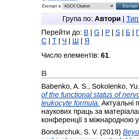
Експорт в
Група по:
Автори
|
Тип
Перейти до:
B
|
G
|
P
|
S
|
Б
|
С
|
Т
|
Ч
|
Ш
|
Я
Число елементів:
61
.
B
Babenko, A. S.
,
Sokolenko, Yu.
of the functional status of ner
leukocyte formula.
Актуальні п
наукових праць за матеріала
конференції з міжнародною уч
Bondarchuk, S. V.
(2019)
Beyo