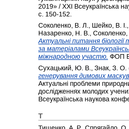
2019» / XXІ Всеукраїнська н
с. 150-152.
Соколенко, В. Л.
,
Шейко, В. І.
Назаренко, Н. В.
,
Соколенко, 
Актуальні питання біології 
за матеріалами Всеукраїнськ
міжнародною участю.
ФОП Бе
Сухацький, Ю. В.
,
Знак, З. О.
генерування димових маскува
Актуальні проблеми природни
дослідженнях молодих учених
Всеукраїнська наукова конфе
Т
Тищенко, А. Р.
,
Спрягайло, О.