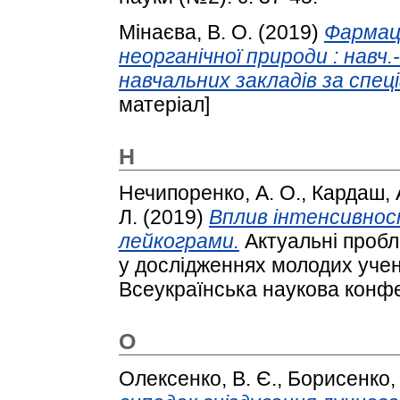
Мінаєва, В. О.
(2019)
Фармаце
неорганічної природи : навч.
навчальних закладів за спеці
матеріал]
Н
Нечипоренко, А. О.
,
Кардаш, 
Л.
(2019)
Вплив інтенсивност
лейкограми.
Актуальні пробл
у дослідженнях молодих учен
Всеукраїнська наукова конфе
О
Олексенко, В. Є.
,
Борисенко, 