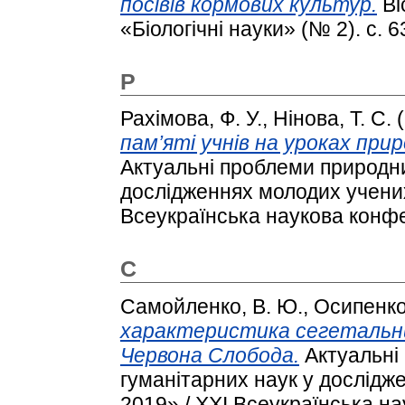
посівів кормових культур.
Ві
«Біологічні науки» (№ 2). с. 6
Р
Рахімова, Ф. У.
,
Нінова, Т. С.
(
пам’яті учнів на уроках при
Актуальні проблеми природни
дослідженнях молодих учених
Всеукраїнська наукова конфе
С
Самойленко, В. Ю.
,
Осипенко,
характеристика сегетальни
Червона Слобода.
Актуальні
гуманітарних наук у дослідж
2019» / XXІ Всеукраїнська н