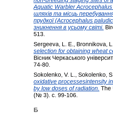
non-breeding staging sites of a
Aquatic Warbler Acrocephalus
шляхів та місць перебуванн
прудкої (Acrocephalus paludi
зникнення в усьому світі.
Bir
513.
Sergeeva, L. E.
,
Bronnikova, L.
selection for obtaining wheat ce
Вісник Черкаського університе
74-80.
Sokolenko, V. L.
,
Sokolenko, S.
oxidative processesintensity 
by low doses of radiation.
The U
(№ 3). с. 99-106.
Б