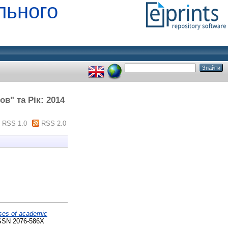
льного
в" та Рік: 2014
RSS 1.0
RSS 2.0
urses of academic
ISSN 2076-586Х