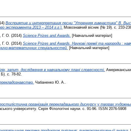
14)
Восприятие и интерпретация песни "Утренняя гимнастика" В. Вы
о эксперимента 2013 – 2014 г.г.).
Мовознавчий вісник (№ 19). с. 233-23
 Г. О.
(2014)
Science Prizes and Awards.
[Навчальний матеріал]
 Г. О.
(2014)
Science Prizes and Awards. Наукові премії та нагороди : навч
дничо-математичних спеціальностей.
[Навчальний матеріал]
лік, запит, дослідження в навчальному плані словесності.
Американськи
 Б). с. 78-82.
ерекладознавство.
Чабаненко Ю. А..
деостилістична організація перекладацького дискурсу у творах художнь
ського університету. Серія Філологічні науки. с. 91-96. ISSN 2076-5908
Англоязычная реклама продуктов питания: лингвокогнитивный анализ.