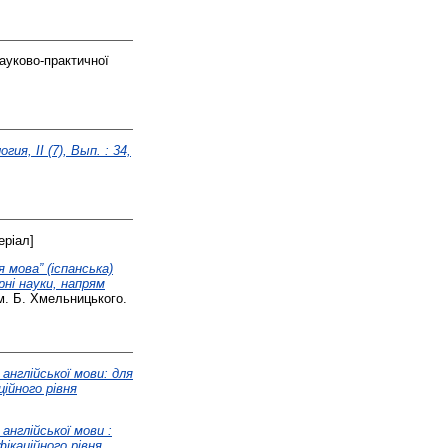
ауково-практичної
я, II (7), Вып. : 34,
еріал]
 мова” (іспанська)
рні науки, напрям
м. Б. Хмельницького.
англійської мови: для
ційного рівня
нглійської мови :
ікаційного рівня