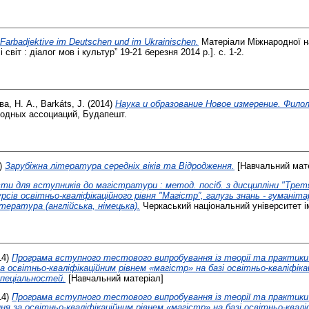
Farbadjektive im Deutschen und im Ukrainischen.
Матеріали Міжнародної н
і світ : діалог мов і культур” 19-21 березня 2014 р.]. с. 1-2.
ва, Н. А.
,
Barkáts, J.
(2014)
Наука и образование Новое измерение. Филологи
дных ассоциаций, Будапешт.
)
Зарубіжна література середніх віків та Відродження.
[Навчальний мат
ти для вступників до магістратури : метод. посіб. з дисципліни "Третя
рсів освітньо-кваліфікаційного рівня "Магістр”, галузь знань - гуманіта
ітература (англійська, німецька).
Черкаський національний університет і
14)
Програма вступного тестового випробування із теорії та практики 
а освітньо-кваліфікаційним рівнем «магістр» на базі освітньо-кваліфіка
спеціальностей.
[Навчальний матеріал]
14)
Програма вступного тестового випробування із теорії та практики а
ня за освітньо-кваліфікаційним рівнем «магістр» на базі освітньо-кваліф