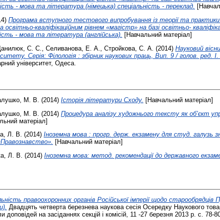
ість - мова та література (німецька) спеціальність - переклад.
[Навчал
14)
Програма вступного тестового випробування із теорії та практики 
а освітньо-кваліфікаційним рівнем «магістр» на базі освітньо- кваліфіка
ість - мова та література (англійська).
[Навчальний матеріал]
анилюк, С. С.
,
Селиванова, Е. А.
,
Стройкова, С. А.
(2014)
Науковий вісн
итету. Серія: Філологія : збірник наукових праць, Вип. 9 / голов. ред. І
рний університет, Одеса.
алушко, М. В.
(2014)
Історія літератури Сходу.
[Навчальний матеріал]
алушко, М. В.
(2014)
Процедура аналізу художнього тексту як об’єкт упр
льний матеріал]
а, Л. В.
(2014)
Іноземна мова : прогр. держ. екзамену для студ. галузь 
«Правознавство».
[Навчальний матеріал]
а, Л. В.
(2014)
Іноземна мова: метод. рекомендації до державного екзам
льність правоохоронних органів Російської імперії щодо старообрядців 
и).
Двадцять четверта березнева наукова сесія Осередку Наукового това
и доповідей на засіданнях секцій і комісій, 11 -27 березня 2013 р. с. 78-8