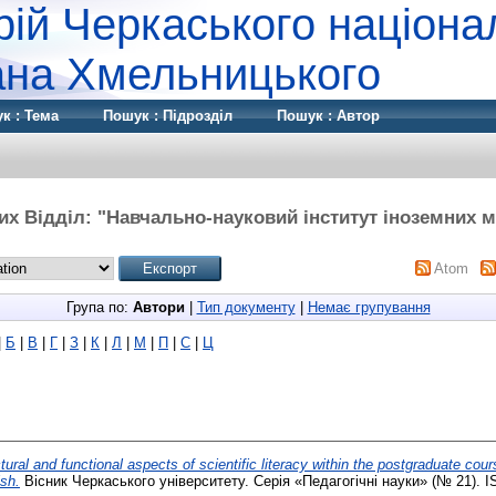
рій Черкаського націона
дана Хмельницького
к : Тема
Пошук : Підрозділ
Пошук : Автор
их Відділ: "Навчально-науковий інститут іноземних мо
Atom
Група по:
Автори
|
Тип документу
|
Немає групування
|
Б
|
В
|
Г
|
З
|
К
|
Л
|
М
|
П
|
С
|
Ц
tural and functional aspects of scientific literacy within the postgraduate co
sh.
Вісник Черкаського університету. Серія «Педагогічні науки» (№ 21). 