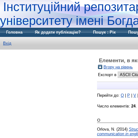
Інституційний репозита
університету імені Бог
Головна
Як додати публікацію?
Пошук : Рік
Пошу
Вхід
Елементи, в як
Вгору на рівень
Експорт в
Перейти до:
O
|
P
|
V
Число елементів:
24
.
O
Orlova, N.
(2014)
Struc
communication in engli