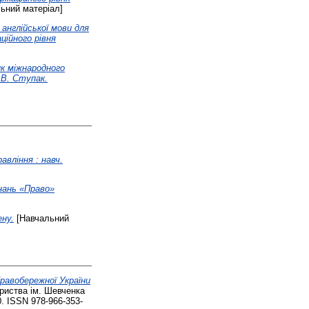
ьний матеріал]
англійської мови для
ційного рівня
ик міжнародного
. В. Ступак.
авління : навч.
знань «Право»
ену.
[Навчальний
Правобережної України
риства ім. Шевченка
0. ISSN 978-966-353-