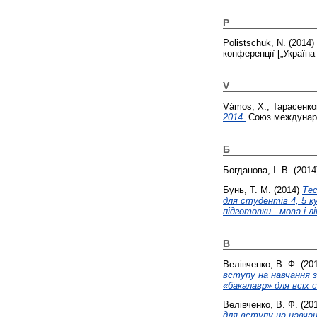
P
Polistschuk, N.
(2014)
конференції [„Україна 
V
Vámos, X.
,
Тарасенко
2014.
Союз междунаро
Б
Богданова, І. В.
(2014
Бунь, Т. М.
(2014)
Тес
для студентів 4, 5 ку
підготовки - мова і л
В
Велівченко, В. Ф.
(20
вступу на навчання з
«бакалавр» для всіх 
Велівченко, В. Ф.
(20
для вступу на навчан