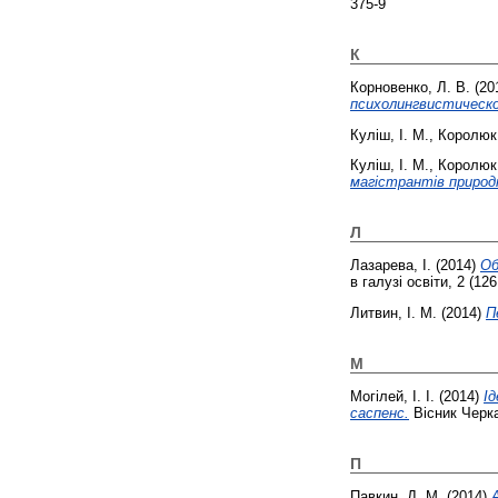
375-9
К
Корновенко, Л. В.
(20
психолингвистическог
Куліш, І. М.
,
Королюк,
Куліш, І. М.
,
Королюк,
магістрантів приро
Л
Лазарева, І.
(2014)
Об
в галузі освіти, 2 (126
Литвин, І. М.
(2014)
П
М
Могілей, І. І.
(2014)
І
саспенс.
Вісник Черка
П
Павкин, Д. М.
(2014)