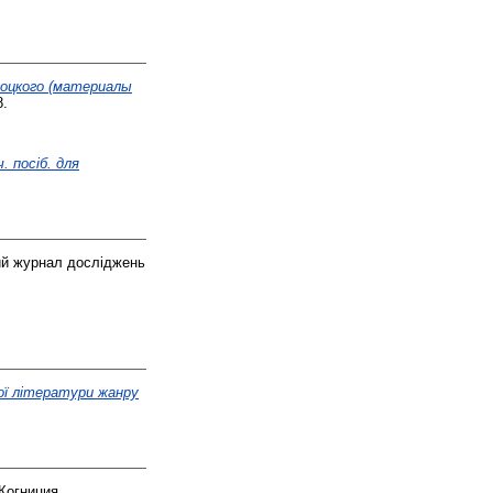
соцкого (материалы
8.
. посіб. для
й журнал досліджень
ої літератури жанру
Когниция,