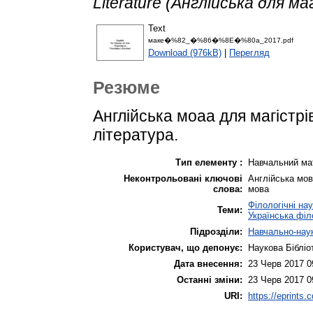
Literature (Англійська для ма
Text
маке�%82_�%86�%8E�%80а_2017.pdf
Download (976kB)
|
Перегляд
Резюме
Англійська моаа для магістрі
література.
Тип елементу :
Навчальний ма
Неконтрольовані ключові
Англійська мова
слова:
мова
Філологічні на
Теми:
Українська філ
Підрозділи:
Навчально-наук
Користувач, що депонує:
Наукова Бібліо
Дата внесення:
23 Черв 2017 0
Останні зміни:
23 Черв 2017 0
URI:
https://eprints.