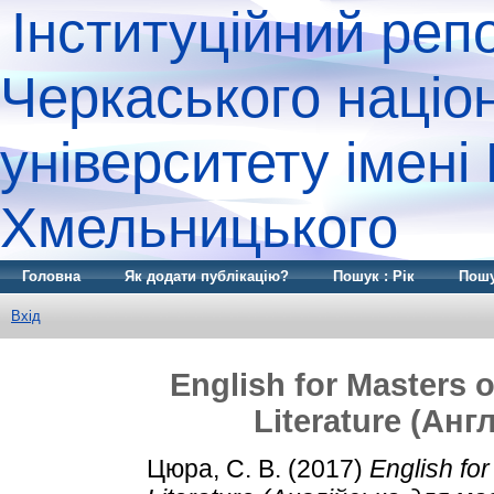
Інституційний реп
Черкаського націо
університету імені
Хмельницького
Головна
Як додати публікацію?
Пошук : Рік
Пошу
Вхід
English for Masters o
Literature (Анг
Цюра, С. В.
(2017)
English for