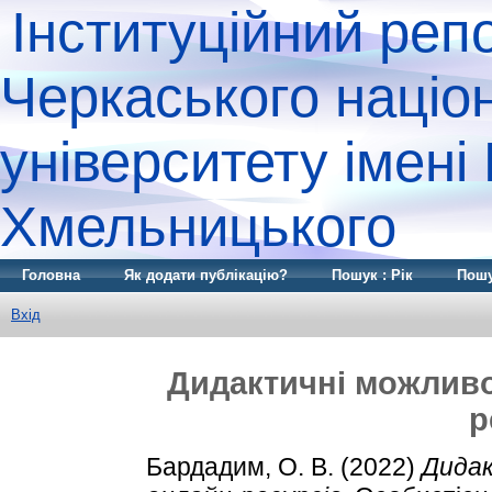
Інституційний реп
Черкаського націо
університету імені
Хмельницького
Головна
Як додати публікацію?
Пошук : Рік
Пошу
Вхід
Дидактичні можливо
р
Бардадим, О. В.
(2022)
Дидак