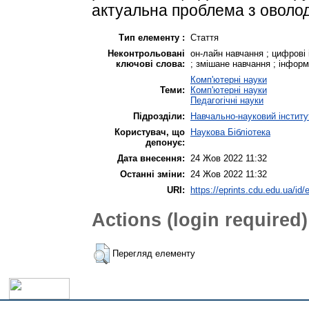
актуальна проблема з оволоді
Тип елементу :
Стаття
Неконтрольовані
он-лайн навчання ; цифрові 
ключові слова:
; змішане навчання ; інформ
Комп'ютерні науки
Теми:
Комп'ютерні науки
Педагогічні науки
Підрозділи:
Навчально-науковий інститут
Користувач, що
Наукова Бібліотека
депонує:
Дата внесення:
24 Жов 2022 11:32
Останні зміни:
24 Жов 2022 11:32
URI:
https://eprints.cdu.edu.ua/id/
Actions (login required)
Перегляд елементу