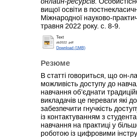
онлайн-ресурсів.
Особистісно
вищої освіти в постнекласичн
Міжнародної науково-практич
травня 2022 року. с. 8-9.
Text
zb2022 .pdf
Download (1MB)
Резюме
В статті говориться, що он-
можливість доступу до навча
навчання об’єднати традицій
викладачів це переваги які д
забезпечити гнучкість доступ
із контактуванням з студента
навчання на практиці у більш
роботою із цифровими інстр