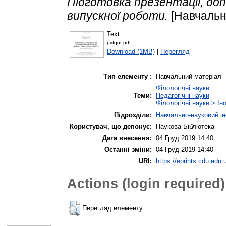
Підготовка презентації, доп
випускної роботи.
[Навчальн
Text
pidgot.pdf
Download (1MB)
|
Перегляд
Тип елементу :
Навчальний матеріал
Філологічні науки
Теми:
Педагогічні науки
Філологічні науки > Ін
Підрозділи:
Навчально-науковий ін
Користувач, що депонує:
Наукова Бібліотека
Дата внесення:
04 Груд 2019 14:40
Останні зміни:
04 Груд 2019 14:40
URI:
https://eprints.cdu.edu.
Actions (login required)
Перегляд елементу