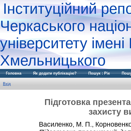
Інституційний реп
Черкаського націо
університету імені
Хмельницького
Головна
Як додати публікацію?
Пошук : Рік
Пошу
Вхід
Підготовка презентац
захисту в
Василенко, М. П.
,
Корновенко,