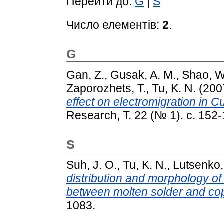
Перейти до:
G
|
S
Число елементів:
2
.
G
Gan, Z.
,
Gusak, A. M.
,
Shao, W
Zaporozhets, T.
,
Tu, K. N.
(200
effect on electromigration in C
Research, Т. 22 (№ 1). с. 152-
S
Suh, J. O.
,
Tu, K. N.
,
Lutsenko,
distribution and morphology of
between molten solder and co
1083.