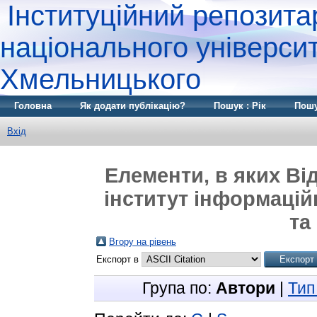
Інституційний репозита
національного університ
Хмельницького
Головна
Як додати публікацію?
Пошук : Рік
Пошу
Вхід
Елементи, в яких Ві
інститут інформаційн
та
Вгору на рівень
Експорт в
Група по:
Автори
|
Тип