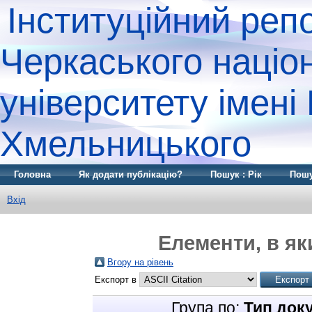
Інституційний реп
Черкаського націо
університету імені
Хмельницького
Головна
Як додати публікацію?
Пошук : Рік
Пошу
Вхід
Елементи, в як
Вгору на рівень
Експорт в
Група по:
Тип док