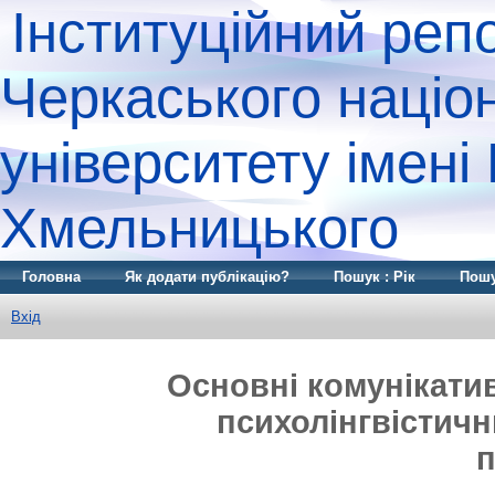
Інституційний реп
Черкаського націо
університету імені
Хмельницького
Головна
Як додати публікацію?
Пошук : Рік
Пошу
Вхід
Основні комунікатив
психолінгвістичн
п