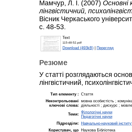
Мамчур, Л. І.
(2007)
Основні 
лінгвістичний, психолінгвіс
Вісник Черкаського університ
с. 48-53.
Text
115-48-52.pdf
Download (493kB)
|
Перегляд
Резюме
У статті розглядаються основ
лінгвістичний, психолінгвісти
Тип елементу :
Стаття
Неконтрольовані
мовна особистість ; комунік
ключові слова:
діяльності ; дискурс ; мовл
Філологічні науки
Теми:
Педагогічні науки
Підрозділи:
Навчально-науковий інститут
Користувач, що
Наукова Бібліотека