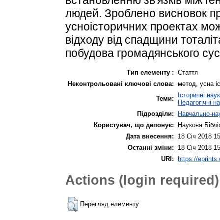
людей. Зроблено висновок пр
усноісторичних проектах мо
відходу від спадщини тоталі
побудова громадянського сус
Тип елементу :
Стаття
Неконтрольовані ключові слова:
метод, усна іс
Історичні нау
Теми:
Педагогічні н
Підрозділи:
Навчально-нау
Користувач, що депонує:
Наукова Біблі
Дата внесення:
18 Січ 2018 1
Останні зміни:
18 Січ 2018 1
URI:
https://eprints
Actions (login required)
Перегляд елементу