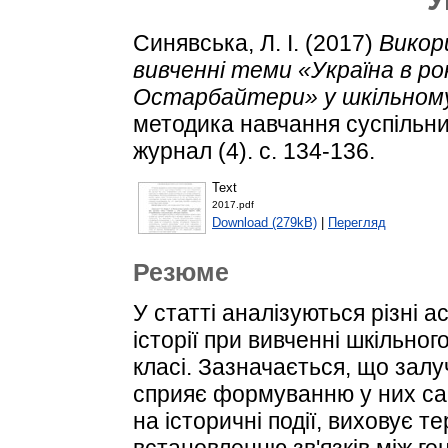
Синявська, Л. І.
(2017)
Викор
вивченні теми «Україна в рок
Остарбайтери» у шкільному 
методика навчання суспільни
журнал (4). с. 134-136.
Text
2017.pdf
Download (279kB)
|
Перегляд
Резюме
У статті аналізуються різні 
історії при вивченні шкільног
класі. Зазначається, що залу
сприяє формуванню у них са
на історичні події, виховує т
встановленню зв'язків між ге