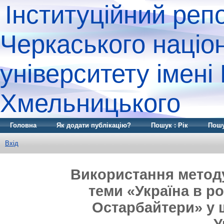
Інституційний реп
Черкаського націо
університету імені
Хмельницького
Головна
Як додати публікацію?
Пошук : Рік
Пошу
Вхід
Використання методу 
теми «Україна в ро
Остарбайтери» у ш
У