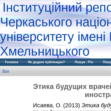
Інституційний реп
Черкаського націо
університету імені
Хмельницького
Головна
Як додати публікацію?
Пошук : Рік
Пошу
Вхід
Этика будущих враче
иностр
Исаева, О.
(2013)
Этика буд