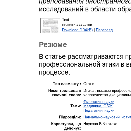
преподавания иностранного
исследований в области образ
Text
education-1-11-10.pdf
Download (104kB)
|
Перегляд
Резюме
В статье рассматриваются 
профессиональной этики в 
процессе.
Тип елементу :
Стаття
Неконтрольовані
Этика ; высшее профессио
ключові слова:
человечество дисциплины 
Філологічні науки
Теми:
Медицина, ОБЖ
Педагогічні науки
Підрозділи:
Навчально-науковий інститу
Користувач, що
Наукова Бібліотека
депонує: