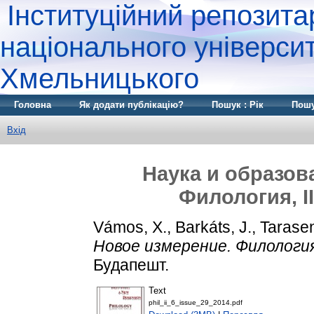
Інституційний репозита
національного університ
Хмельницького
Головна
Як додати публікацію?
Пошук : Рік
Пошу
Вхід
Наука и образов
Филология, II 
Vámos, X.
,
Barkáts, J.
,
Tarase
Новое измерение. Филология, I
Будапешт.
Text
phil_ii_6_issue_29_2014.pdf