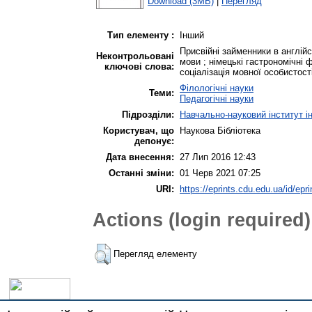
Download (3MB)
|
Перегляд
Тип елементу :
Інший
Присвійні займенники в англійс
Неконтрольовані
мови ; німецькі гастрономічні
ключові слова:
соціалізація мовної особистост
Філологічні науки
Теми:
Педагогічні науки
Підрозділи:
Навчально-науковий інститут і
Користувач, що
Наукова Бібліотека
депонує:
Дата внесення:
27 Лип 2016 12:43
Останні зміни:
01 Черв 2021 07:25
URI:
https://eprints.cdu.edu.ua/id/epri
Actions (login required)
Перегляд елементу