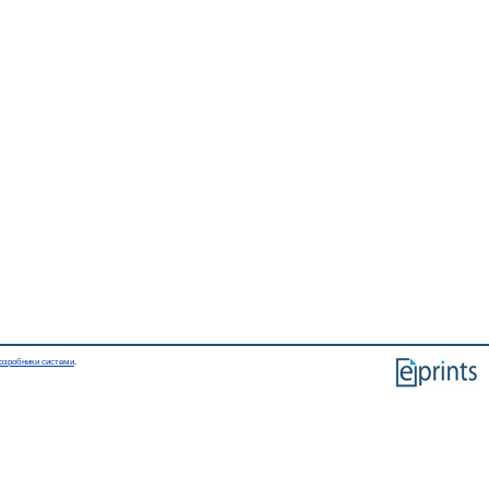
озробники системи
.