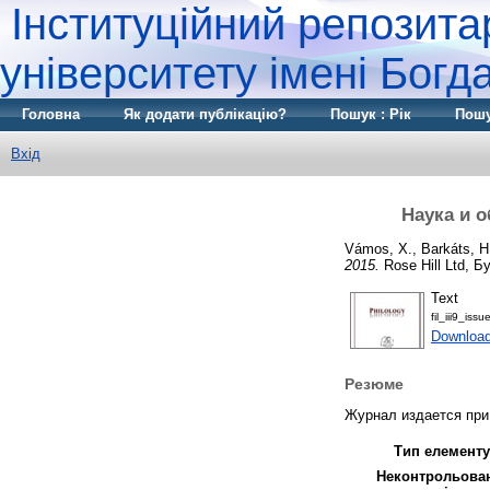
Інституційний репозита
університету імені Бог
Головна
Як додати публікацію?
Пошук : Рік
Пошу
Вхід
Наука и о
Vámos, X.
,
Barkáts, H
2015.
Rose Hill Ltd, Б
Text
fil_iii9_iss
Downloa
Резюме
Журнал издается при
Тип елементу
Неконтрольова