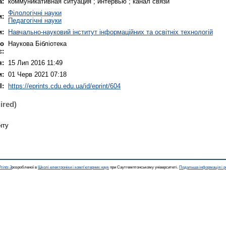
а:
коммуникативная ситуация ; интервью ; канал связи
Філологічні науки
и:
Педагогічні науки
и:
Навчально-науковий інститут інформаційних та освітніх технологій
що
Наукова Бібліотека
є:
я:
15 Лип 2016 11:49
и:
01 Черв 2021 07:18
I:
https://eprints.cdu.edu.ua/id/eprint/604
ired)
нту
rints 3
розробленої в
Школі електроніки і комп'ютерних наук
при Саутгемптонському університеті.
Подальша інформація і р