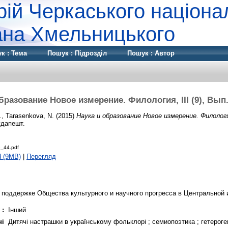
рій Черкаського націона
дана Хмельницького
к : Тема
Пошук : Підрозділ
Пошук : Автор
бразование Новое измерение. Филология, III (9), Вып. 
.
,
Tarasenkova, N.
(2015)
Наука и образование Новое измерение. Филология,
удапешт.
ue_44.pdf
d (9MB)
|
Перегляд
 поддержке Общества культурного и научного прогресса в Центральной 
 :
Інший
ні
Дитячі настрашки в українському фольклорі ; семиопоэтика ; гетероге