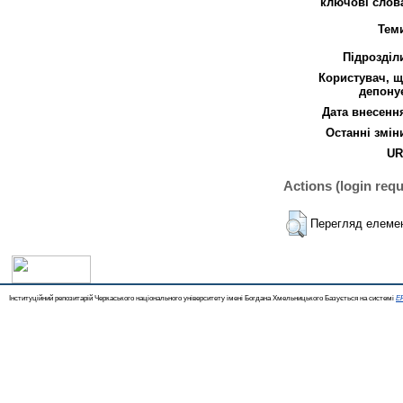
ключові слов
Тем
Підрозділ
Користувач, 
депону
Дата внесенн
Останні змін
UR
Actions (login requ
Перегляд елеме
Інституційний репозитарій Черкаського національного університету імені Богдана Хмельницького Базується на системі
EP