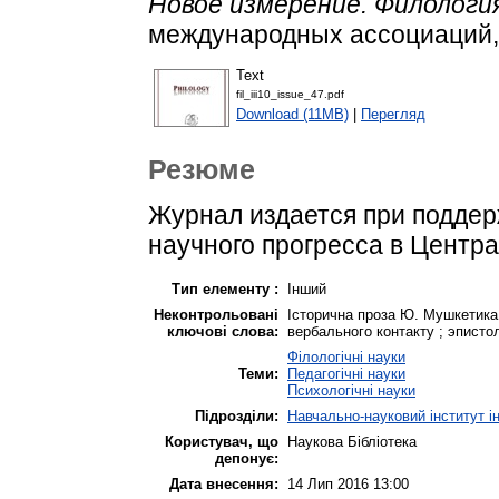
Новое измерение. Филология, I
международных ассоциаций,
Text
fil_iii10_issue_47.pdf
Download (11MB)
|
Перегляд
Резюме
Журнал издается при поддер
научного прогресса в Центр
Тип елементу :
Інший
Неконтрольовані
Історична проза Ю. Мушкетика
ключові слова:
вербального контакту ; эписто
Філологічні науки
Теми:
Педагогічні науки
Психологічні науки
Підрозділи:
Навчально-науковий інститут і
Користувач, що
Наукова Бібліотека
депонує:
Дата внесення:
14 Лип 2016 13:00