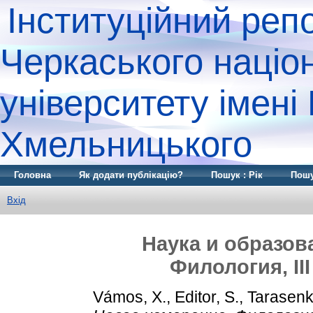
Інституційний реп
Черкаського націо
університету імені
Хмельницького
Головна
Як додати публікацію?
Пошук : Рік
Пошу
Вхід
Наука и образов
Филология, III 
Vámos, X.
,
Editor, S.
,
Tarasenk