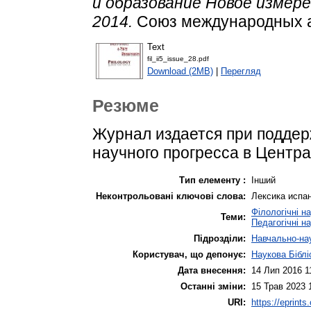
и образование Новое измерени
2014.
Союз международных а
Text
fil_ii5_issue_28.pdf
Download (2MB)
|
Перегляд
Резюме
Журнал издается при поддер
научного прогресса в Центр
Тип елементу :
Інший
Неконтрольовані ключові слова:
Лексика испан
Філологічні н
Теми:
Педагогічні н
Підрозділи:
Навчально-нау
Користувач, що депонує:
Наукова Біблі
Дата внесення:
14 Лип 2016 1
Останні зміни:
15 Трав 2023 
URI:
https://eprints