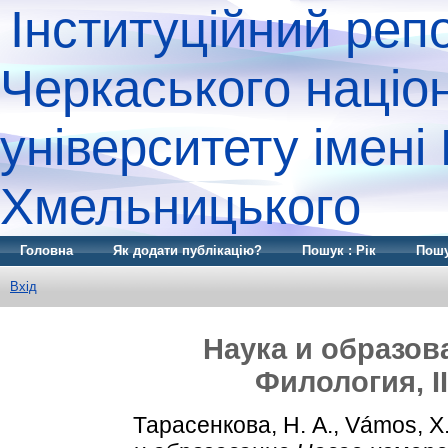
Інституційний реп
Черкаського націо
університету імені
Хмельницького
Головна
Як додати публікацію?
Пошук : Рік
Пошу
Вхід
Наука и образов
Филология, II 
Тарасенкова, Н. А.
,
Vámos, Х