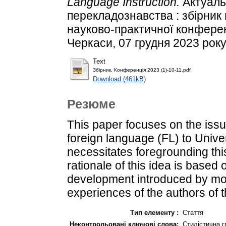
Language Instruction.
Актуаль
перекладознавства : збірник м
науково-практичної конферен
Черкаси, 07 грудня 2023 року) 
Text
Збірник. Конференція 2023 (1)-10-11.pdf
Download (461kB)
Резюме
This paper focuses on the issu
foreign language (FL) to Univers
necessitates foregrounding this
rationale of this idea is based
development introduced by mo
experiences of the authors of t
Тип елементу :
Стаття
Неконтрольовані ключові слова:
Стилістична г