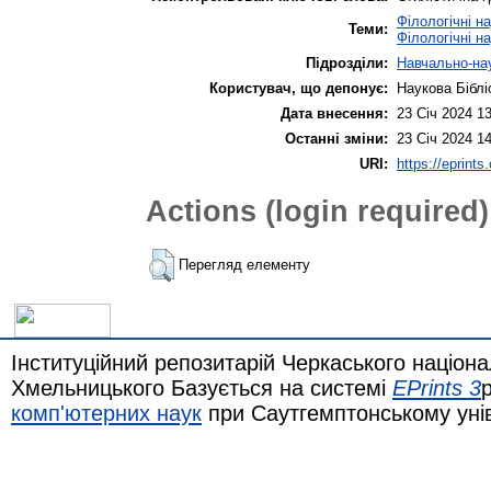
Філологічні н
Теми:
Філологічні н
Підрозділи:
Навчально-нау
Користувач, що депонує:
Наукова Біблі
Дата внесення:
23 Січ 2024 1
Останні зміни:
23 Січ 2024 1
URI:
https://eprints
Actions (login required)
Перегляд елементу
Інституційний репозитарій Черкаського націона
Хмельницького Базується на системі
EPrints 3
комп'ютерних наук
при Саутгемптонському уні