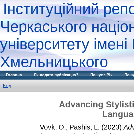
Інституційний реп
Черкаського націо
університету імені
Хмельницького
Головна
Як додати публікацію?
Пошук : Рік
Пошу
Вхід
Advancing Stylist
Languag
Vovk, O.
,
Pashis, L.
(2023)
Adv