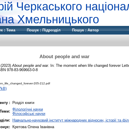
рій Черкаського націона
дана Хмельницького
к : Тема
Пошук : Підрозділ
Пошук : Автор
About people and war
(2023)
About people and war.
In: The moment when life changed forever Lette
SBN 978-83-969663-0-8
_life_changed_forever-205-212.pdf
7kB)
енту :
Розділ книги
Філологічні науки
Теми:
Філософські науки
зділи:
Навчально-науковий інститут міжнародних відносин, історії та фі
онує:
Кретова Олена Іванівна