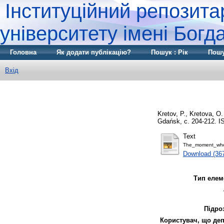
Інституційний репозита
університету імені Бог
Головна
Як додати публікацію?
Пошук : Рік
Пошу
Вхід
Kretov, P.
,
Kretova, O.
Gdańsk, с. 204-212. I
Text
The_moment_when
Download (36
Тип елем
Підро
Користувач, що деп