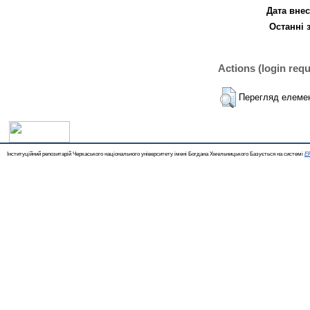
Дата внес
Останні 
Actions (login requ
Перегляд елеме
Інституційний репозитарій Черкаського національного університету імені Богдана Хмельницького Базується на системі
EP