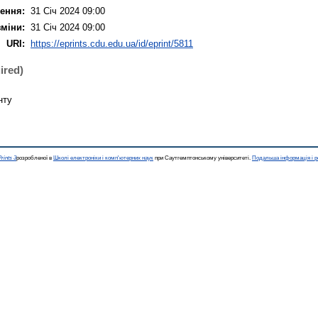
ення:
31 Січ 2024 09:00
зміни:
31 Січ 2024 09:00
URI:
https://eprints.cdu.edu.ua/id/eprint/5811
ired)
нту
rints 3
розробленої в
Школі електроніки і комп'ютерних наук
при Саутгемптонському університеті.
Подальша інформація і р