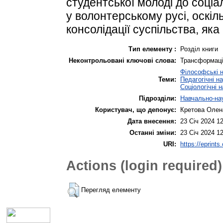
студентської молоді до соціа
у волонтерському русі, оскіл
консолідації суспільства, як
Тип елементу :
Розділ книги
Неконтрольовані ключові слова:
Трансформації
Філософські 
Теми:
Педагогічні н
Соціологічні 
Підрозділи:
Навчально-нау
Користувач, що депонує:
Кретова Олена
Дата внесення:
23 Січ 2024 1
Останні зміни:
23 Січ 2024 1
URI:
https://eprints
Actions (login required)
Перегляд елементу