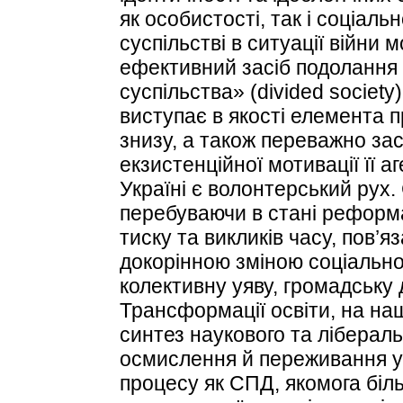
як особистості, так і соціаль
суспільстві в ситуації війни 
ефективний засіб подолання
суспільства» (divided society
виступає в якості елемента п
знизу, а також переважно зас
екзистенційної мотивації її а
Україні є волонтерський рух. 
перебуваючи в стані реформа
тиску та викликів часу, пов’я
докорінною зміною соціально
колективну уяву, громадську 
Трансформації освіти, на на
синтез наукового та лібераль
осмислення й переживання у
процесу як СПД, якомога біл