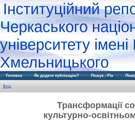
Інституційний реп
Черкаського націо
університету імені
Хмельницького
Головна
Як додати публікацію?
Пошук : Рік
Пошу
Вхід
Трансформації соц
культурно-освітньом