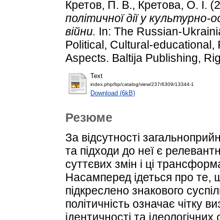
Кретов, П. В.
,
Кретова, О. І.
(
політичної дії у культурно-
війни.
In: The Russian-Ukraini
Political, Cultural-educational
Aspects. Baltija Publishing, Ri
Text
index.php/bp/catalog/view/237/6309/13344-1
Download (6kB)
Резюме
За відсутності загальноприйн
та підходи до неї є релеван
суттєвих змін і ці трансфор
Насамперед ідеться про те, щ
підкреслено знакового суспіл
політичність означає чітку в
ідентичності та ідеологічних