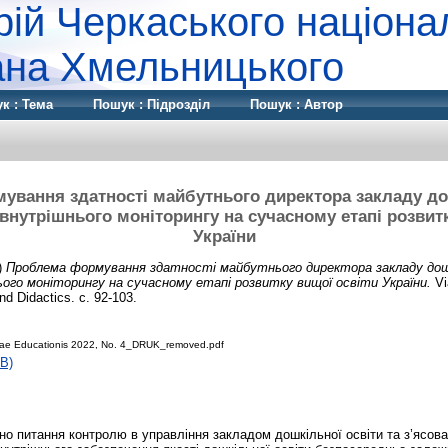
рій Черкаського націона
дана Хмельницького
к : Тема
Пошук : Підрозділ
Пошук : Автор
вання здатності майбутнього директора закладу до
внутрішнього моніторингу на сучасному етапі розвит
України
)
Проблема формування здатності майбутнього директора закладу дошк
ого моніторингу на сучасному етапі розвитку вищої освіти України.
Vi
nd Didactics. с. 92-103.
ae Educationis 2022, No. 4_DRUK_removed.pdf
B)
ано питання контролю в управління закладом дошкільної освіти та з’ясов