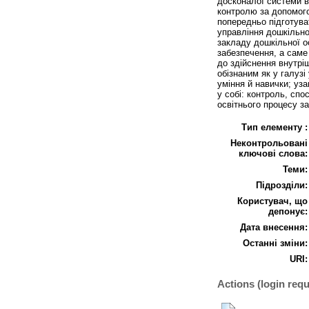
досконалої системи в
контролю за допомого
попередньо підготува
управління дошкільно
закладу дошкільної о
забезпечення, а саме
до здійснення внутрі
обізнаним як у галузі
уміння й навички; уз
у собі: контроль, сп
освітнього процесу за
Тип елементу :
Неконтрольовані
ключові слова:
Теми:
Підрозділи:
Користувач, що
депонує:
Дата внесення:
Останні зміни:
URI:
Actions (login requ