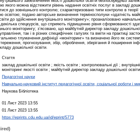
нутрішнього забезпечення якості дошкільної освіти безпосередньо залеж
ю якого можна відстежити рівень надання освітніх послуг в закладі дошк
тися до зовнішнього контролю; схарактеризовано типи контролю в теорії 
ю освітою; подано авторське визначення терміносполуки «здатність май
світи до здійснення внутрішнього моніторингу»; проаналізовано навчаль
 декілька спецкурсів, що сприяють підвищенню рівня сформованості зда
шнього моніторингу; з’ясовано, що майбутній директор закладу дошкільної
 управління, так і в різних специфічних галузях та вміти на практиці заст
агальнено тлумачення дефініції «моніторинг» та визначено його як систем
остереження, прогнозування, збір, оброблення, зберігання й поширення ін
кладу дошкільної освіти.
Стаття
заклад дошкільної освіти ; якість освіти ; контролювальні дії ; внутрішні
моніторинг якості освіти ; майбутній директор закладу дошкільної освіти
Педагогічні науки
Навчально-науковий інститут педагогічної освіти, соціальної роботи і м
Наукова Бібліотека
01 Лист 2023 13:55
01 Лист 2023 13:55
https://eprints.cdu.edu.ua/id/eprint/5773
ired)