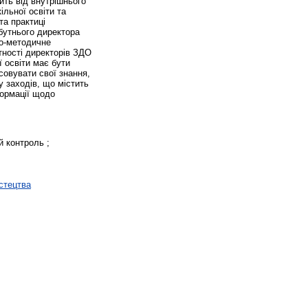
ить від внутрішнього
ільної освіти та
та практиці
бутнього директора
но-методичне
тності директорів ЗДО
 освіти має бути
осовувати свої знання,
у заходів, що містить
формації щодо
й контроль ;
истецтва