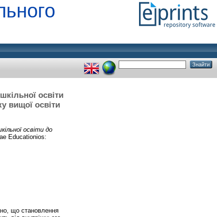
льного
шкільної освіти
ку вищої освіти
ільної освіти до
ae Educationios:
ано, що становлення