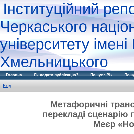
Інституційний реп
Черкаського націо
університету імені
Хмельницького
Головна
Як додати публікацію?
Пошук : Рік
Пошу
Вхід
Метафоричні транс
перекладі сценарію 
Меєр «How