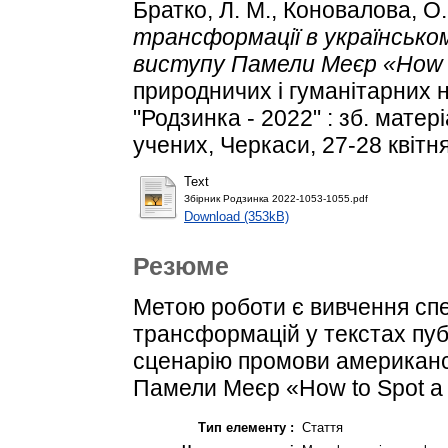
Братко, Л. М.
,
Коновалова, О.
трансформації в українськом
виступу Памели Меєр «How to 
природничих і гуманітарних 
"Родзинка - 2022" : зб. мате
учених, Черкаси, 27-28 квітня
Text
Збірник Родзинка 2022-1053-1055.pdf
Download (353kB)
Резюме
Метою роботи є вивчення сп
трансформацій у текстах пуб
сценарію промови американс
Памели Меєр «How to Spot a L
Тип елементу :
Стаття