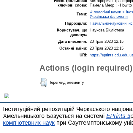
Неконтрольовані
Метафоричні трансформа
ключові слова:
Памела Меєр ; «How to 
Філологічні науки > Іно
Теми:
Українська філологія
Підрозділи:
Навчально-науковий інс
Користувач, що
Наукова Бібліотека
депонує:
Дата внесення:
23 Трав 2023 12:15
Останні зміни:
23 Трав 2023 12:15
URI:
https://eprints.cdu.edu.ua
Actions (login required)
Перегляд елементу
Інституційний репозитарій Черкаського націона
Хмельницького Базується на системі
EPrints 3
комп'ютерних наук
при Саутгемптонському уні