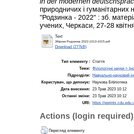
in der modernen deutschsprac
природничих і гуманітарних 
"Родзинка - 2022" : зб. мате
учених, Черкаси, 27-28 квітня
Text
Збірник Родзинка 2022-1013-1015.pdf
Download (277kB)
Тип елементу :
Стаття
Теми:
Філологічні науки > Ін
Підрозділи:
Навчально-науковий ін
Користувач, що депонує:
Наукова Бібліотека
Дата внесення:
23 Трав 2023 10:12
Останні зміни:
23 Трав 2023 10:12
URI:
https://eprints.cdu.edu.
Actions (login required)
Перегляд елементу