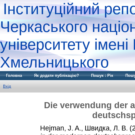
Інституційний реп
Черкаського націо
університету імені
Хмельницького
Головна
Як додати публікацію?
Пошук : Рік
Пошу
Вхід
Die verwendung der a
deutschsp
Hejman, J. A.
,
Швидка, Л. В.
(