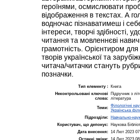
героїнями, осмислювати про
відображення в текстах. А го
водночас пізнаватимеш і себ
інтереси, творчі здібності, 
читання та мовленнєві нави
грамотність. Орієнтиром для
творів української та зарубі
читача/читачки стануть рубри
позначки.
Тип елементу :
Книга
Неконтрольовані ключові
Підручник з літ
слова:
література
Філологічні на
Теми:
Українська філ
Підрозділи:
Навчально-наук
Користувач, що депонує:
Наукова Бібліо
Дата внесення:
14 Лют 2023 07
Останні зміни:
14 Лют 2023 08