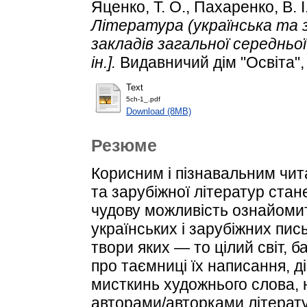
Яценко, Т. О.
,
Пахаренко, В. І
Література (українська та за
закладів загальної середньої о
ін.].
Видавничий дім "Освіта", 
Text
5ch-1_.pdf
Download (8MB)
Резюме
Корисним і пізнавальним чита
та зарубіжної літератур стан
чудову можливість ознайомит
українських і зарубіжних пис
твори яких — то цілий світ, б
про таємниці їх написання, д
мисткинь художнього слова, 
авторами/авторками літерату