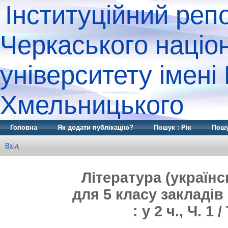
Інституційний реп
Черкаського націо
університету імені
Хмельницького
Головна
Як додати публікацію?
Пошук : Рік
Пошу
Вхід
Література (українсь
для 5 класу закладів
: у 2 ч., Ч. 1 