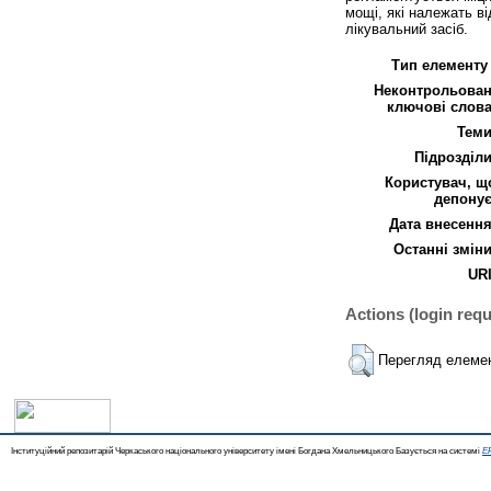
мощі, які належать в
лікувальний засіб.
Тип елементу 
Неконтрольован
ключові слова
Теми
Підрозділи
Користувач, щ
депонує
Дата внесення
Останні зміни
URI
Actions (login requ
Перегляд елеме
Інституційний репозитарій Черкаського національного університету імені Богдана Хмельницького Базується на системі
EP