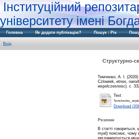
Інституційний репозита
університету імені Бог
Головна
Як додати публікацію?
Пошук : Рік
Пошу
Вхід
Структурно-се
Темченко, А. І.
(2020
Czlowiek, etnos, narod
wspolczesnosc). с. 33
Text
Temchenko_strykt
Download (20
Резюме
В статті говориться, 
myel) пояснює, чому 
регламентується міцні