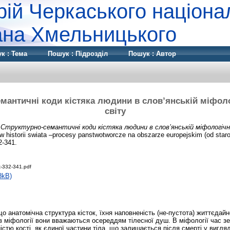
рій Черкаського націона
дана Хмельницького
к : Тема
Пошук : Підрозділ
Пошук : Автор
мантичні коди кістяка людини в слов’янській міфоло
світу
)
Структурно-семантичні коди кістяка людини в слов’янській міфологічні
w historii swiata –procesy panstwotworcze na obszarze europejskim (od star
2-341.
-332-341.pdf
8kB)
що анатомічна структура кісток, їхня наповненість (не-пустота) життєдай
в міфології вони вважаються осереддям тілесної душ. В міфології час з
стю кості, як єдиної частини тіла, що залишається після смерті у вигляд