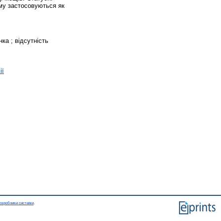
му застосовуються як
нка ; відсутність
ії
озробники системи
.