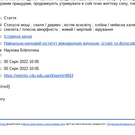
ідомим пращурам, продовжують утримувати в собі їхню життєву силу, то
:
Стаття
і
Статусні мощі ; скеля / дерево ; кістяк всесвіту ; хлібна / небесна хати
:
скелета / тілесна аморфність ; живий / мертвий ; вірування
:
Історичні науки
:
Навчально-науковий інститут міжнародних відносин, історії та філософ
о
Наукова Бібліотека
:
:
05 Серп 2022 10:05
:
05 Серп 2022 10:05
:
https://eprints.cdu.edu.ua/id/eprint/4843
ired)
нту
rints 3
розробленої в
Школі електроніки і комп'ютерних наук
при Саутгемптонському університеті.
Подальша інформація і р