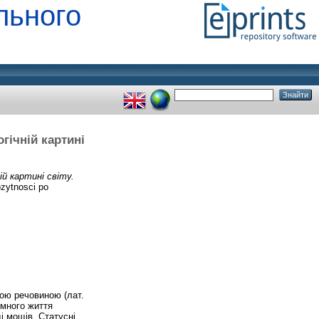
льного
гічній картині
й картині світу.
ozytnosci po
ною речовиною (лат.
емного життя
і мощів. Статусні