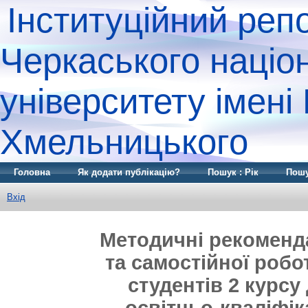
Інституційний реп
Черкаського націо
університету імені
Хмельницького
Головна
Як додати публікацію?
Пошук : Рік
Пошу
Вхід
Методичні рекоменда
та самостійної робо
студентів 2 курс
освітньо-кваліфік