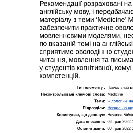
Рекомендації розраховані на 
англійську мову, і передбач
матеріалу з теми ‘Medicine’
забезпечити практичне овол
мовленнєвими моделями, нео
по вказаній темі на англійськ
сприятиме оволодінню студе
читання, мовлення та письм
у студентів когнітивної, кому
компетенцій.
Тип елементу :
Навчальний м
Неконтрольовані ключові слова:
Medicine
Теми:
Філологічні н
Підрозділи:
Навчально-нау
Користувач, що депонує:
Наукова Біблі
Дата внесення:
03 Трав 2022 
Останні зміни:
03 Трав 2022 