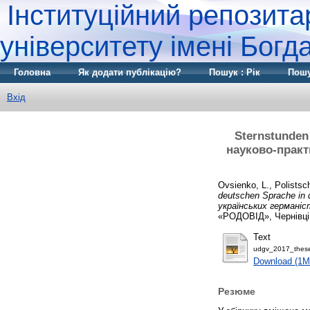
Інституційний репозита
університету імені Бог
Головна
Як додати публікацію?
Пошук : Рік
Пошу
Вхід
Sternstunden
науково-практи
Ovsienko, L.
,
Polistsc
deutschen Sprache in 
українських германісті
«РОДОВІД», Чернівці
Text
udgv_2017_these
Download (1M
Резюме