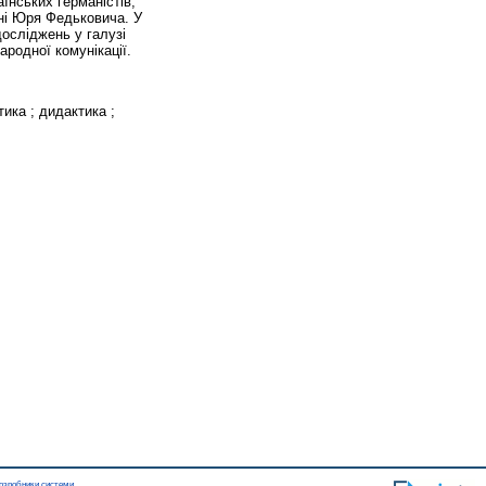
їнських германістів,
ені Юря Федьковича. У
досліджень у галузі
ародної комунікації.
тика ; дидактика ;
озробники системи
.