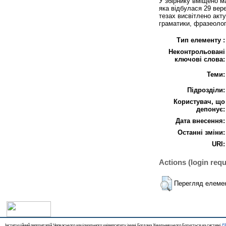
У збірнику вміщено м
яка відбулася 29 вер
тезах висвітлено акту
граматики, фразеологі
Тип елементу :
Неконтрольовані
ключові слова:
Теми:
Підрозділи:
Користувач, що
депонує:
Дата внесення:
Останні зміни:
URI:
Actions (login requ
Перегляд елеме
Інституційний репозитарій Черкаського національного університету імені Богдана Хмельницького Базується на системі
EP