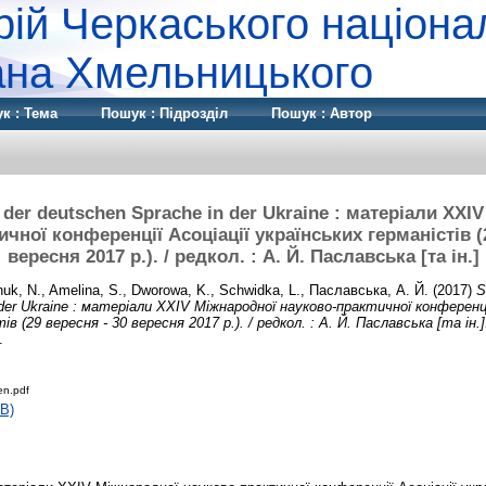
рій Черкаського націона
дана Хмельницького
к : Тема
Пошук : Підрозділ
Пошук : Автор
 der deutschen Sprache in der Ukraine : матеріали XХІ
чної конференції Асоціації українських германістів (
вересня 2017 р.). / редкол. : А. Й. Паславська [та ін.]
huk, N.
,
Amelina, S.
,
Dworowa, K.
,
Schwidka, L.
,
Паславська, А. Й.
(2017)
S
der Ukraine : матеріали XХІV Міжнародної науково-практичної конференці
в (29 вересня - 30 вересня 2017 р.). / редкол. : А. Й. Паславська [та ін.]
.
n.pdf
B)