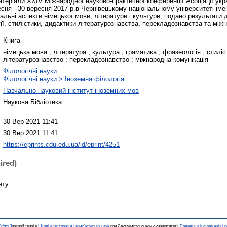
атеріали XХІV Міжнародної науково-практичної конференції Асоціації укра
есня - 30 вересня 2017 р.в Чернівецькому національному університеті ім
альні аспекти німецької мови, літератури і культури, подано результати 
ї, стилістики, дидактики літературознавства, перекладознавства та міжн
Книга
німецька мова ; література ; культура ; граматика ; фразеологія ; стиліс
літературознавство ; перекладознавство ; міжнародна комунікація
Філологічні науки
Філологічні науки > Іноземна філологія
Навчально-науковий інститут іноземних мов
Наукова Бібліотека
30 Вер 2021 11:41
30 Вер 2021 11:41
https://eprints.cdu.edu.ua/id/eprint/4251
ired)
нту
rints 3
розробленої в
Школі електроніки і комп'ютерних наук
при Саутгемптонському університеті.
Подальша інформація і р